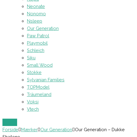
Neonate
Nonomo
Nsleep
Our Generation
Paw Patrol
Playmobil
Schleich
Siku
Small Wood
Stokke
Sylvanian Families
TOPModel
Träumeland
Voksi
Vtech
Forside
Mærker
Our Generation
Our Generation – Dukke
Shailene