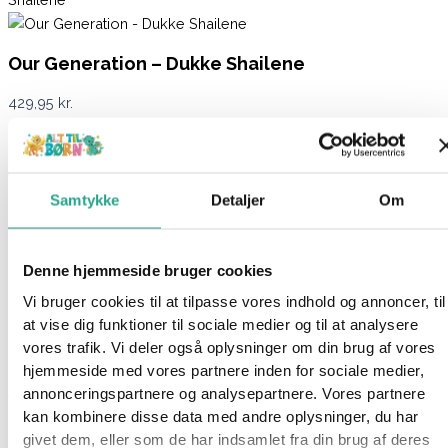
Our Generation – Dukke Shailene
429,95
kr.
Ikke på lager
Varenummer
8122
Kategorier
Dukker
,
Legetøj
,
Mærker
,
Our
Samtykke
Detaljer
Om
Generation
Beskrivelse
Spørg om produktet
Denne hjemmeside bruger cookies
Vi bruger cookies til at tilpasse vores indhold og annoncer, til
Shailene fra Our Generation er en fin dukke med langt brunt,
at vise dig funktioner til sociale medier og til at analysere
bølget hår og smukke grønne øjne. Shailene er iført et
vores trafik. Vi deler også oplysninger om din brug af vores
sommerligt sæt tøj med bestående af en stribet bluse, blå
hjemmeside med vores partnere inden for sociale medier,
shorts og røde sko.
annonceringspartnere og analysepartnere. Vores partnere
Tag hende med en tur til stranden, hvor hun elsker at gå ture
kan kombinere disse data med andre oplysninger, du har
langs vandet og mærke sandet mellem hendes tæer.
givet dem, eller som de har indsamlet fra din brug af deres