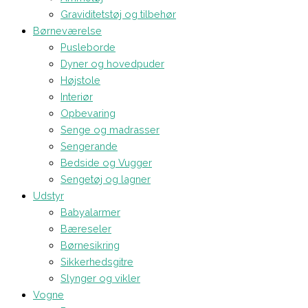
Graviditetstøj og tilbehør
Børneværelse
Pusleborde
Dyner og hovedpuder
Højstole
Interiør
Opbevaring
Senge og madrasser
Sengerande
Bedside og Vugger
Sengetøj og lagner
Udstyr
Babyalarmer
Bæreseler
Børnesikring
Sikkerhedsgitre
Slynger og vikler
Vogne