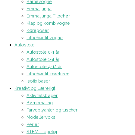
Barnevogne
Emmaljunga
Emmaljunga Tilbehør
Klap og kombivogne
Køreposer
Tilbehør til vogne
Autostole
Autostole 0-1 år
Autostole 1-4 år
Autostole 4-12 år
Tilbehør til køreturen
Isofix baser
Kreativt og Lærerigt
Aktivitetsbøger
Børnemaling
Farveblyanter og tuscher
Modellervoks
Perler
STEM - legetøj