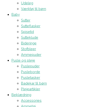
Udeleg
Værktøj til børn
Baby
Sutter
Sutteflasker
Spisetid
Sutteklude
Bideringe
Stofbleer
Ammepuder
Pusle og pleje
Puslepuder
Pusleborde
Pusletasker
Badekar til børn
Plejeartikler
Beklædning
Accessories
Ammetøj