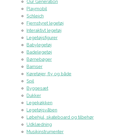
Our Generation
Playmobil
Schleich
Fjernstyret legetøj
Interaktivt legetøj
Legetøjsfigurer
Babylegetøj
Badelegetøj
Børnebøger
Bamser
Køretøjer, fly og både
Spil
Byggesæt
Dukker
Legekøkken
Legetøjsvåben
Løbehjul, skateboard og tilbehør
Udklædning
Musikinstrumenter