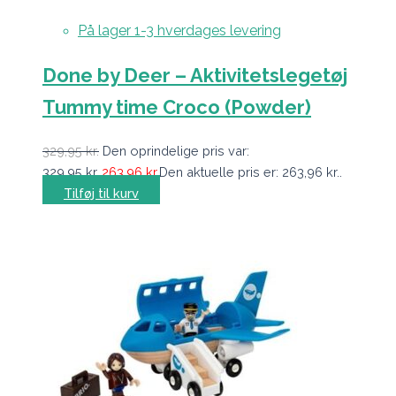
På lager 1-3 hverdages levering
Done by Deer – Aktivitetslegetøj
Tummy time Croco (Powder)
329,95
kr.
Den oprindelige pris var:
329,95 kr..
263,96
kr.
Den aktuelle pris er: 263,96 kr..
Tilføj til kurv