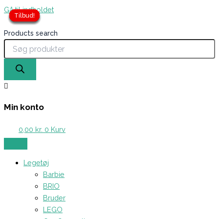
Gå til indholdet
Tilbud!
Tilbud!
Tilbud!
Tilbud!
Tilbud!
Tilbud!
Products search
Min konto
0,00
kr.
0
Kurv
Legetøj
Barbie
BRIO
Bruder
LEGO