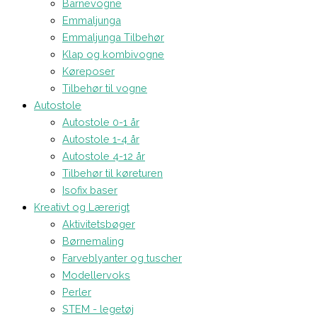
Barnevogne
Emmaljunga
Emmaljunga Tilbehør
Klap og kombivogne
Køreposer
Tilbehør til vogne
Autostole
Autostole 0-1 år
Autostole 1-4 år
Autostole 4-12 år
Tilbehør til køreturen
Isofix baser
Kreativt og Lærerigt
Aktivitetsbøger
Børnemaling
Farveblyanter og tuscher
Modellervoks
Perler
STEM - legetøj