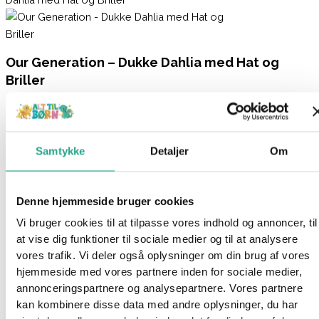
Our Generation – Dukke Dahlia med Hat og
Briller
429,95
kr.
Ikke på lager
Samtykke
Detaljer
Om
Varenummer
8124
Kategorier
Dukker
,
Legetøj
,
Mærker
,
Our
Generation
Denne hjemmeside bruger cookies
Beskrivelse
Vi bruger cookies til at tilpasse vores indhold og annoncer, til
Spørg om produktet
at vise dig funktioner til sociale medier og til at analysere
Dahlia er sommerklar i hendes smukke lyserøde kjole med
vores trafik. Vi deler også oplysninger om din brug af vores
fine blomster, hendes pink sandaler, en stor sommerhat og et
hjemmeside med vores partnere inden for sociale medier,
par fine briller med blomster på.
annonceringspartnere og analysepartnere. Vores partnere
Dahlia har nemlig en svaghed for skøre solbriller og ikke
kan kombinere disse data med andre oplysninger, du har