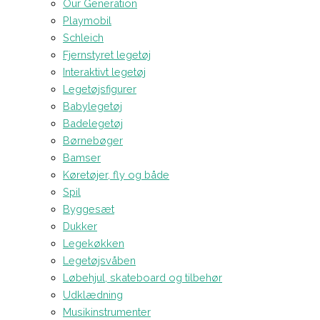
Our Generation
Playmobil
Schleich
Fjernstyret legetøj
Interaktivt legetøj
Legetøjsfigurer
Babylegetøj
Badelegetøj
Børnebøger
Bamser
Køretøjer, fly og både
Spil
Byggesæt
Dukker
Legekøkken
Legetøjsvåben
Løbehjul, skateboard og tilbehør
Udklædning
Musikinstrumenter