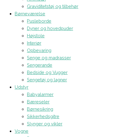
Graviditetstøj og tilbehør
Børneværelse
Pusleborde
Dyner og hovedpuder
Højstole
Interiør
Opbevaring
Senge og madrasser
Sengerande
Bedside og Vugger
Sengetøj og lagner
Udstyr
Babyalarmer
Bæreseler
Børnesikring
Sikkerhedsgitre
Slynger og vikler
Vogne