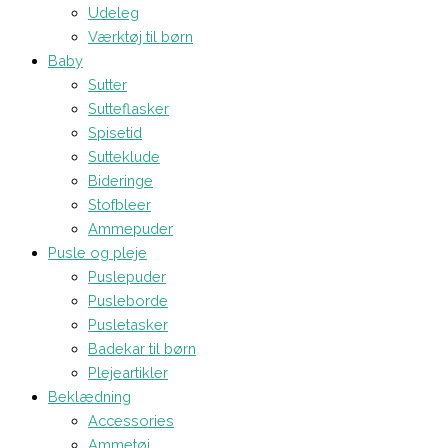
Udeleg
Værktøj til børn
Baby
Sutter
Sutteflasker
Spisetid
Sutteklude
Bideringe
Stofbleer
Ammepuder
Pusle og pleje
Puslepuder
Pusleborde
Pusletasker
Badekar til børn
Plejeartikler
Beklædning
Accessories
Ammetøj