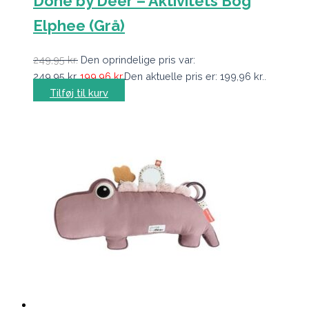
Done by Deer – Aktivitets Bog
Elphee (Grå)
249,95
kr.
Den oprindelige pris var:
249,95 kr..
199,96
kr.
Den aktuelle pris er: 199,96 kr..
Tilføj til kurv