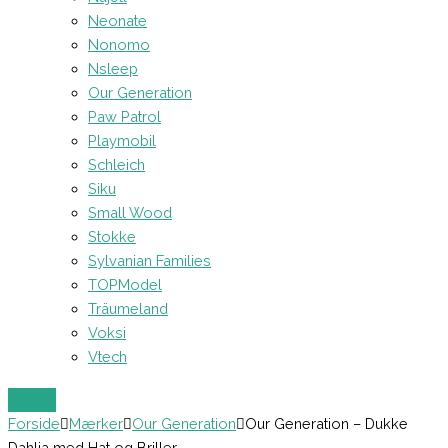
Neonate
Nonomo
Nsleep
Our Generation
Paw Patrol
Playmobil
Schleich
Siku
Small Wood
Stokke
Sylvanian Families
TOPModel
Träumeland
Voksi
Vtech
Forside
Mærker
Our Generation
Our Generation – Dukke
Dahlia med Hat og Briller