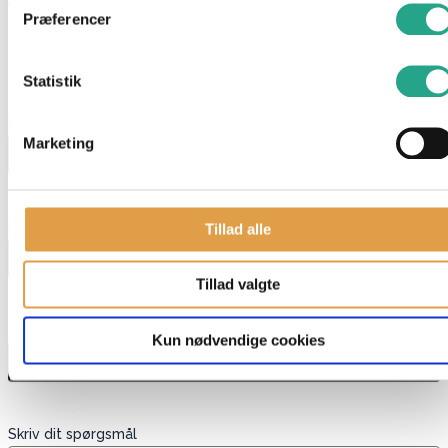
Præferencer
Har du spørgsmål til denne vare?
Statistik
"
*
" indikerer påkrævede felter
Navn
*
Marketing
E-mail
*
Tillad alle
Tillad valgte
Telefon
Kun nødvendige cookies
Skriv dit spørgsmål