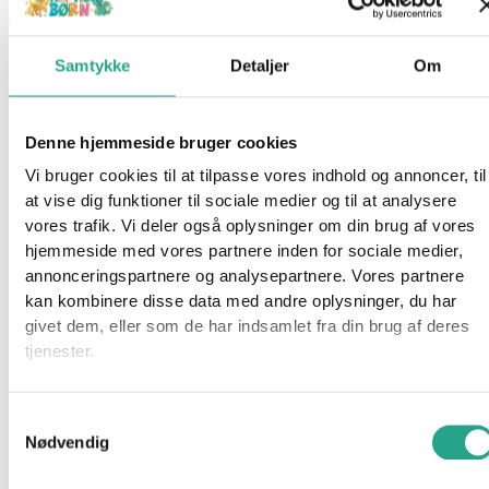
Samtykke
Detaljer
Om
Our Generation – Deluxe Dukketøj Retro Sejler
229,95
kr.
Denne hjemmeside bruger cookies
Vi bruger cookies til at tilpasse vores indhold og annoncer, til
Ikke på lager
at vise dig funktioner til sociale medier og til at analysere
Varenummer
8105
Kategorier
Dukker
,
Legetøj
,
Mærker
,
Our
vores trafik. Vi deler også oplysninger om din brug af vores
Generation
hjemmeside med vores partnere inden for sociale medier,
annonceringspartnere og analysepartnere. Vores partnere
Beskrivelse
kan kombinere disse data med andre oplysninger, du har
Spørg om produktet
givet dem, eller som de har indsamlet fra din brug af deres
tjenester.
Lad din Our Generation dukke kaste anker med dette fine
deluxe sejler-tøj. Sættet indeholder nederdel, bluse, hat,
strømper, sko og ikke mindst en redningskrans.
Samtykkevalg
Nødvendig
Specifikationer:
Alder: Fra 3 år