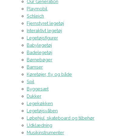
Our Generation
Playmobil
Schleich
Fjernstyret legetøj
Interaktivt legetøj
Legetøjsfigurer
Babylegetøj
Badelegetøj
Børnebøger
Bamser
Køretøjer, fly og både
Spil
Byggesæt
Dukker
Legekøkken
Legetøjsvåben
Løbehjul, skateboard og tilbehør
Udklædning
Musikinstrumenter