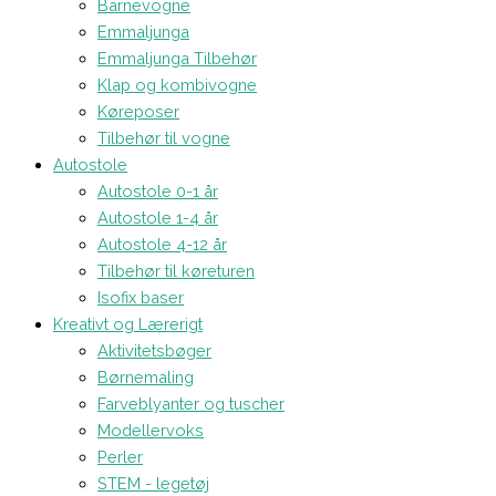
Barnevogne
Emmaljunga
Emmaljunga Tilbehør
Klap og kombivogne
Køreposer
Tilbehør til vogne
Autostole
Autostole 0-1 år
Autostole 1-4 år
Autostole 4-12 år
Tilbehør til køreturen
Isofix baser
Kreativt og Lærerigt
Aktivitetsbøger
Børnemaling
Farveblyanter og tuscher
Modellervoks
Perler
STEM - legetøj