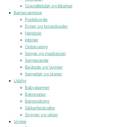
Graviditetstøj og tilbehør
Børneværelse
Pusleborde
Dyner og hovedpuder
Højstole
Interiør
Opbevaring
Senge og madrasser
Sengerande
Bedside og Vugger
Sengetøj og lagner
Udstyr
Babyalarmer
Bæreseler
Børnesikring
Sikkerhedsgitre
Slynger og vikler
Vogne