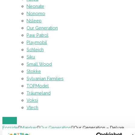
Neonate
Nonomo
Nsleep
Our Generation
Paw Patrol
Playmobil
Schleich
Siku
Small Wood
Stokke
Sylvanian Families
TOPModel
Träumeland
Voksi
Vtech
Forside
Mærker
Our Generation
Our Generation – Deluxe
Dukketøj Retro Sejler