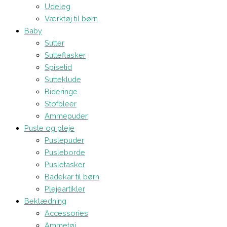
Udeleg
Værktøj til børn
Baby
Sutter
Sutteflasker
Spisetid
Sutteklude
Bideringe
Stofbleer
Ammepuder
Pusle og pleje
Puslepuder
Pusleborde
Pusletasker
Badekar til børn
Plejeartikler
Beklædning
Accessories
Ammetøj