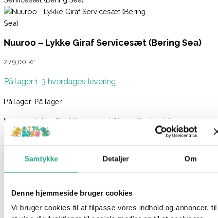
Nuuroo – Lykke Giraf Servicesæt (Bering Sea)
279,00
kr.
På lager 1-3 hverdages levering
På lager:
På lager
Nuuroo - Lykke Giraf Servicesæt (Bering Sea) antal
Samtykke
Detaljer
Om
Læg i kurv
Varenummer
94280
Kategorier
Baby
,
Børneservice
,
Spisetid
Denne hjemmeside bruger cookies
Beskrivelse
Vi bruger cookies til at tilpasse vores indhold og annoncer, til
Spørg om produktet