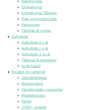
Barnevogne
Emmaljunga
Emmaljunga Tilbehør
Klap og kombivogne
Køreposer
Tilbehør til vogne
Autostole
Autostole 0-1 år
Autostole 1-4 år
Autostole 4-12 år
Tilbehør til køreturen
Isofix baser
Kreativt og Lærerigt
Aktivitetsbøger
Børnemaling
Farveblyanter og tuscher
Modellervoks
Perler
STEM - legetøj