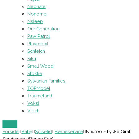
Neonate
Nonomo
Nsleep
Our Generation
Paw Patrol
Playmobil
Schleich
Siku
Small Wood
Stokke
Sylvanian Families
TOPModel
Träumeland
Voksi
Vtech
Forside
Baby
Spisetid
Børneservice
Nuuroo – Lykke Giraf
Servicesæt (Bering Sea)