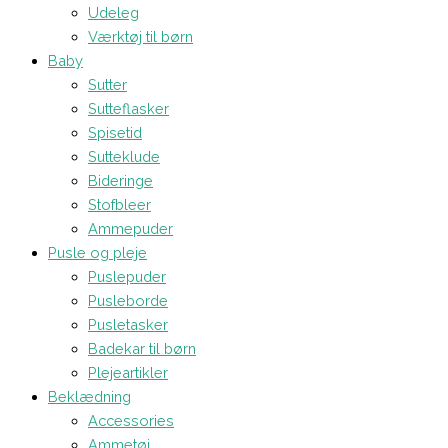
Udeleg
Værktøj til børn
Baby
Sutter
Sutteflasker
Spisetid
Sutteklude
Bideringe
Stofbleer
Ammepuder
Pusle og pleje
Puslepuder
Pusleborde
Pusletasker
Badekar til børn
Plejeartikler
Beklædning
Accessories
Ammetøj