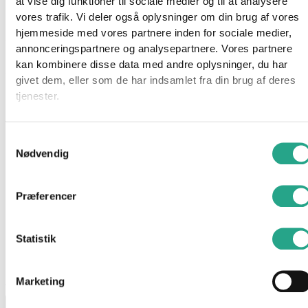
at vise dig funktioner til sociale medier og til at analysere
vores trafik. Vi deler også oplysninger om din brug af vores
Lykke 4 pak silikonesæt med tallerken, dyb tallerken, kop og
hjemmeside med vores partnere inden for sociale medier,
ske – alt sammen med motiv af en sød giraf. Alle fire dele er
annonceringspartnere og analysepartnere. Vores partnere
lavet af LFGB-certificeret silikone uden skadelige kemikalier.
kan kombinere disse data med andre oplysninger, du har
Silikonen er blød og praktisk, da den tåler opvaskemaskine og
givet dem, eller som de har indsamlet fra din brug af deres
ikke går i stykker, når den tabes på gulvet.
tjenester.
Specifikationer
Farve: Blå
Samtykkevalg
Indhold: En ske, en tallerken, en dybtallerken, en kop
Nødvendig
Materiale: Silikone
Præferencer
Har du spørgsmål til denne vare?
Statistik
"
*
" indikerer påkrævede felter
Dette felt er skjult, når du får vist formularen
Marketing
varenavn