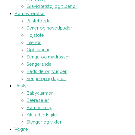
Graviditetstøj og tilbehør
Børneværelse
Pusleborde
Dyner og hovedpuder
Højstole
Interiør
Opbevaring
Senge og madrasser
Sengerande
Bedside og Vugger
Sengetøj og lagner
Udstyr
Babyalarmer
Bæreseler
Børnesikring
Sikkerhedsgitre
Slynger og vikler
Vogne