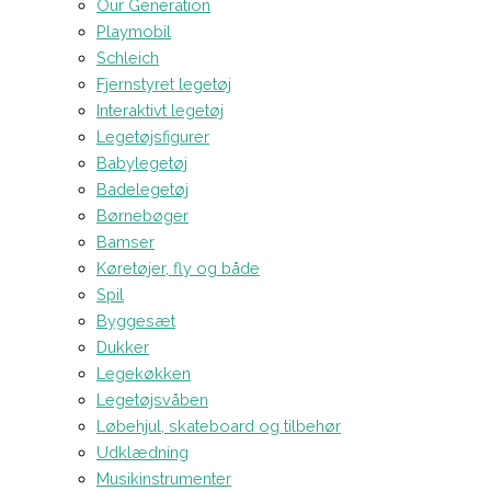
Our Generation
Playmobil
Schleich
Fjernstyret legetøj
Interaktivt legetøj
Legetøjsfigurer
Babylegetøj
Badelegetøj
Børnebøger
Bamser
Køretøjer, fly og både
Spil
Byggesæt
Dukker
Legekøkken
Legetøjsvåben
Løbehjul, skateboard og tilbehør
Udklædning
Musikinstrumenter