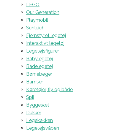
LEGO
Our Generation
Playmobil
Schleich
Fjernstyret legetøj
Interaktivt legetøj
Legetøjsfigurer
Babylegetøj
Badelegetøj
Børnebøger
Bamser
Køretøjer, fly og både
Spil
Byggesæt
Dukker
Legekøkken
Legetøjsvåben