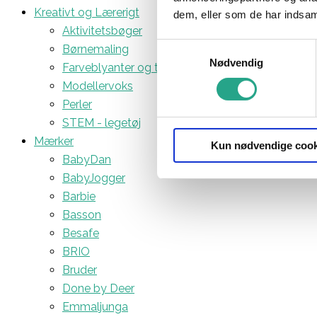
Kreativt og Lærerigt
dem, eller som de har indsaml
Aktivitetsbøger
Samtykkevalg
Børnemaling
Nødvendig
Farveblyanter og tuscher
Modellervoks
Perler
STEM - legetøj
Mærker
Kun nødvendige cook
BabyDan
BabyJogger
Barbie
Basson
Besafe
BRIO
Bruder
Done by Deer
Emmaljunga