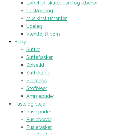
Løbehjul, skateboard og tilbehør
Udklædning
Musikinstrumenter
Udeleg
Værktøj til børn
Baby
Sutter
Sutteflasker
Spisetid
Sutteklude
Bideringe
Stofbleer
Ammepuder
Pusle og pleje
Puslepuder
Pusleborde
Pusletasker