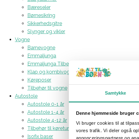
Bæreseler
Børnesikring
Sikkerhedsgitre
Slynger og vikler
Vogne
Barnevogne
Emmaljunga
Emmaljunga Tilbehør
Klap og kombivogne
Køreposer
Tilbehør til vogne
Samtykke
Autostole
Autostole 0-1 år
Autostole 1-4 år
Denne hjemmeside bruger c
Autostole 4-12 år
Vi bruger cookies til at tilpas
Tilbehør til køreturen
vores trafik. Vi deler også 
Isofix baser
annonceringspartnere og anal