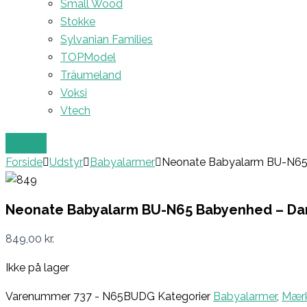
Small Wood
Stokke
Sylvanian Families
TOPModel
Träumeland
Voksi
Vtech
Forside
Udstyr
Babyalarmer
Neonate Babyalarm BU-N65 
Neonate Babyalarm BU-N65 Babyenhed – Dark
849,00
kr.
Ikke på lager
Varenummer
737 - N65BUDG
Kategorier
Babyalarmer
,
Mærk