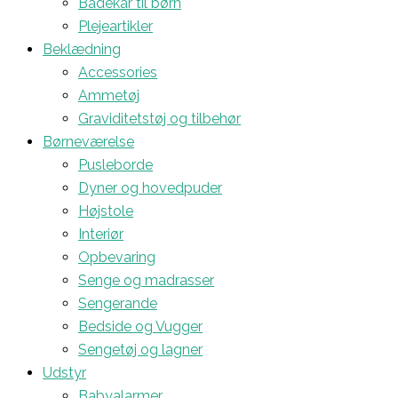
Badekar til børn
Plejeartikler
Beklædning
Accessories
Ammetøj
Graviditetstøj og tilbehør
Børneværelse
Pusleborde
Dyner og hovedpuder
Højstole
Interiør
Opbevaring
Senge og madrasser
Sengerande
Bedside og Vugger
Sengetøj og lagner
Udstyr
Babyalarmer