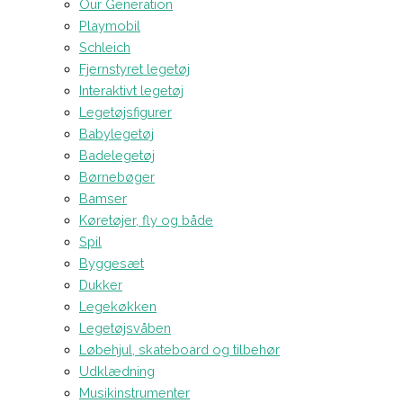
Our Generation
Playmobil
Schleich
Fjernstyret legetøj
Interaktivt legetøj
Legetøjsfigurer
Babylegetøj
Badelegetøj
Børnebøger
Bamser
Køretøjer, fly og både
Spil
Byggesæt
Dukker
Legekøkken
Legetøjsvåben
Løbehjul, skateboard og tilbehør
Udklædning
Musikinstrumenter