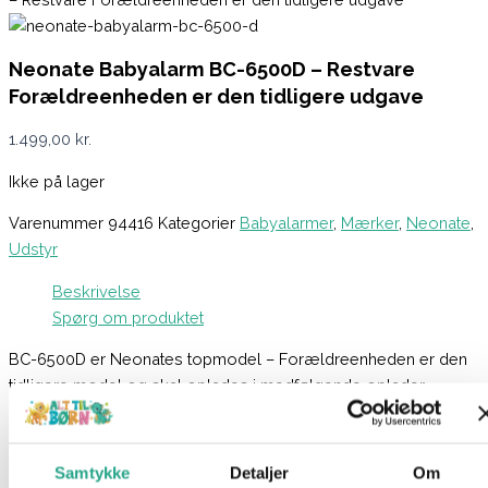
Neonate Babyalarm BC-6500D – Restvare
Forældreenheden er den tidligere udgave
1.499,00
kr.
Ikke på lager
Varenummer
94416
Kategorier
Babyalarmer
,
Mærker
,
Neonate
,
Udstyr
Beskrivelse
Spørg om produktet
BC-6500D er Neonates topmodel – Forældreenheden er den
tidligere model og skal oplades i medfølgende oplader.
Babyenheden er med timer – Den nye version.
Alle komponenter er lavet til at tilfredsstille selv de mest
Samtykke
Detaljer
Om
kræsne forældre.