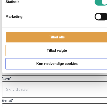
Statistik
Har du spørgsmål til denne vare?
"
*
" indikerer påkrævede felter
Marketing
Dette felt er skjult, når du får vist formularen
varenavn
Tillad alle
Tillad valgte
Dette felt er skjult, når du får vist formularen
EAN
Kun nødvendige cookies
Navn
*
E-mail
*