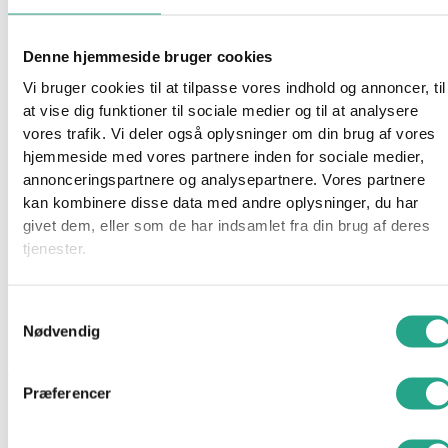
Optimal lydkvalitet, mikrofonfølsomhed, batterikapacitet
Denne hjemmeside bruger cookies
pakkes i så små enheder som muligt.
Vi bruger cookies til at tilpasse vores indhold og annoncer, til
at vise dig funktioner til sociale medier og til at analysere
Lang rækkevidde, lav stråling, interferensfri transmission og
vores trafik. Vi deler også oplysninger om din brug af vores
genopladelige lithiumbatterier med høj kapacitet er en
hjemmeside med vores partnere inden for sociale medier,
selvfølge.
annonceringspartnere og analysepartnere. Vores partnere
kan kombinere disse data med andre oplysninger, du har
Det store LCD-display giver dig mere information og tekst for at
givet dem, eller som de har indsamlet fra din brug af deres
øge brugervenligheden.
tjenester.
Mere avanceret software hjælper forældre med at betjene
mere end en babyenhed, når det er nødvendigt.
Samtykkevalg
Nødvendig
BC-6500D tilbyder talk-back-funktion, vibrationsalarm, natlys og
endda et lydudgangsstik til brug af hovedtelefoner i støjende
Præferencer
omgivelser.