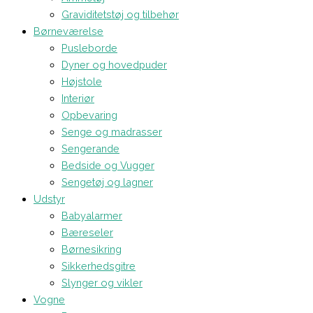
Graviditetstøj og tilbehør
Børneværelse
Pusleborde
Dyner og hovedpuder
Højstole
Interiør
Opbevaring
Senge og madrasser
Sengerande
Bedside og Vugger
Sengetøj og lagner
Udstyr
Babyalarmer
Bæreseler
Børnesikring
Sikkerhedsgitre
Slynger og vikler
Vogne