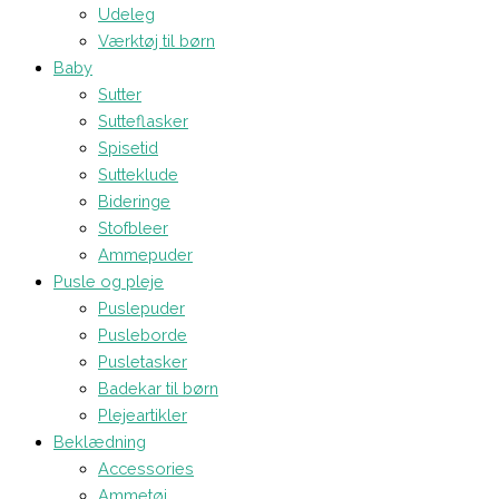
Udeleg
Værktøj til børn
Baby
Sutter
Sutteflasker
Spisetid
Sutteklude
Bideringe
Stofbleer
Ammepuder
Pusle og pleje
Puslepuder
Pusleborde
Pusletasker
Badekar til børn
Plejeartikler
Beklædning
Accessories
Ammetøj