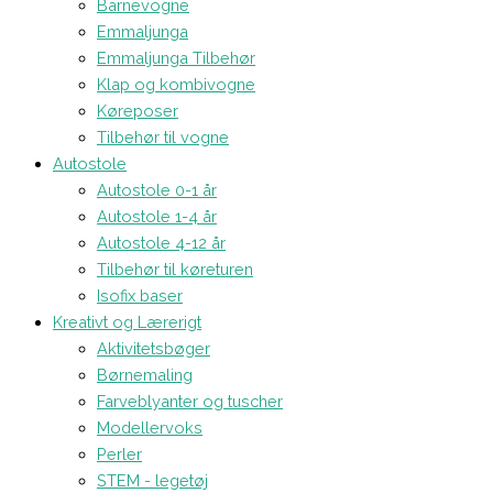
Barnevogne
Emmaljunga
Emmaljunga Tilbehør
Klap og kombivogne
Køreposer
Tilbehør til vogne
Autostole
Autostole 0-1 år
Autostole 1-4 år
Autostole 4-12 år
Tilbehør til køreturen
Isofix baser
Kreativt og Lærerigt
Aktivitetsbøger
Børnemaling
Farveblyanter og tuscher
Modellervoks
Perler
STEM - legetøj