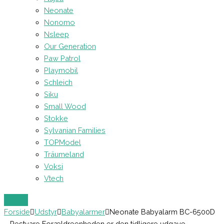
Neonate
Nonomo
Nsleep
Our Generation
Paw Patrol
Playmobil
Schleich
Siku
Small Wood
Stokke
Sylvanian Families
TOPModel
Träumeland
Voksi
Vtech
Forside
Udstyr
Babyalarmer
Neonate Babyalarm BC-6500D
– Restvare Forældreenheden er den tidligere udgave