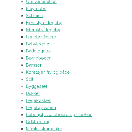
Our Generation
Playmobil
Schleich
Fjernstyret legetøj
Interaktivt legetøj
Legetøjsfigurer
Babylegetøj
Badelegetøj
Børnebøger
Bamser
Køretøjer, fly og både
Spil
Byggesæt
Dukker
Legekøkken
Legetøjsvåben
Løbehjul, skateboard og tilbehør
Udklædning
Musikinstrumenter