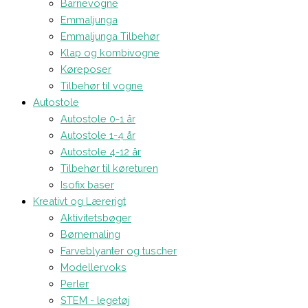
Barnevogne
Emmaljunga
Emmaljunga Tilbehør
Klap og kombivogne
Køreposer
Tilbehør til vogne
Autostole
Autostole 0-1 år
Autostole 1-4 år
Autostole 4-12 år
Tilbehør til køreturen
Isofix baser
Kreativt og Lærerigt
Aktivitetsbøger
Børnemaling
Farveblyanter og tuscher
Modellervoks
Perler
STEM - legetøj