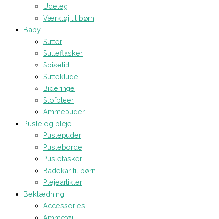
Udeleg
Værktøj til børn
Baby
Sutter
Sutteflasker
Spisetid
Sutteklude
Bideringe
Stofbleer
Ammepuder
Pusle og pleje
Puslepuder
Pusleborde
Pusletasker
Badekar til børn
Plejeartikler
Beklædning
Accessories
Ammetøj