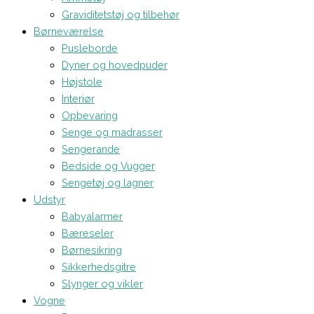
Graviditetstøj og tilbehør
Børneværelse
Pusleborde
Dyner og hovedpuder
Højstole
Interiør
Opbevaring
Senge og madrasser
Sengerande
Bedside og Vugger
Sengetøj og lagner
Udstyr
Babyalarmer
Bæreseler
Børnesikring
Sikkerhedsgitre
Slynger og vikler
Vogne