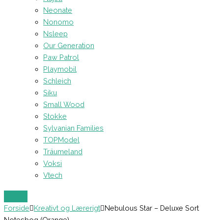
Neonate
Nonomo
Nsleep
Our Generation
Paw Patrol
Playmobil
Schleich
Siku
Small Wood
Stokke
Sylvanian Families
TOPModel
Träumeland
Voksi
Vtech
Forside
Kreativt og Lærerigt
Nebulous Star – Deluxe Sort
Notesbog (Orange)