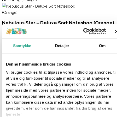
Nebulous Star – Deluxe Sort Notesbog (Orange)
99,95
kr.
Ikke på lager
Samtykke
Detaljer
Om
Varenummer
93559
Kategori
Kreativt og Lærerigt
Beskrivelse
Denne hjemmeside bruger cookies
Spørg om produktet
Vi bruger cookies til at tilpasse vores indhold og annoncer, til
at vise dig funktioner til sociale medier og til at analysere
En elegant notesbog fra Nebulous Star med 112 raffinerede
vores trafik. Vi deler også oplysninger om din brug af vores
sorte sider, prydet med trykte linjer, der indbyder til skrivning.
hjemmeside med vores partnere inden for sociale medier,
Denne bog er ideel til at nedskrive noter, opskrifter, huskelister
annonceringspartnere og analysepartnere. Vores partnere
og meget mere, eller den kan fungere som en smuk dagbog.
kan kombinere disse data med andre oplysninger, du har
Bogens sider er holdt sammen af et elastisk bånd, og den
givet dem, eller som de har indsamlet fra din brug af deres
leveres med en gelpen, der er specielt designet til at skrive på
tjenester.