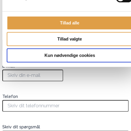
Har du spørgsmål til denne vare?
Tillad alle
"
*
" indikerer påkrævede felter
Navn
*
Tillad valgte
Kun nødvendige cookies
E-mail
*
Telefon
Skriv dit spørgsmål