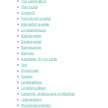
Our Generation
Playmobil
Schleich
Fjernstyret legetøj
Interaktivt legetøj
Legetøjsfigurer
Babylegetøj
Badelegetøj
Børnebøger
Bamser
Køretøjer, fly og både
Spil
Byggesæt
Dukker
Legekøkken
Legetøjsvåben
Løbehjul, skateboard og tilbehør
Udklædning
Musikinstrumenter