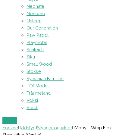
Neonate
Nonomo
Nsleep
Our Generation
Paw Patrol
Playmobil
Schleich
Siku
Small Wood
Stokke
Sylvanian Families
TOPModel
Träumeland
Voksi
Vtech
Forside
Udstyr
Slynger og vikler
Moby – Wrap Flex
Strækvikle (Vanilla)