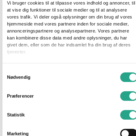
Vi bruger cookies til at tilpasse vores indhold og annoncer, til
Denne fjerlette strækvikle fra MOBY er lavet af stof med høj
at vise dig funktioner til sociale medier og til at analysere
ydeevne og et unikt åndbart mesh materiale, der hjælper dig
vores trafik. Vi deler også oplysninger om din brug af vores
med at holde dig kølig, mens du bevæger dig hele dagen.
hjemmeside med vores partnere inden for sociale medier,
annonceringspartnere og analysepartnere. Vores partnere
Uanset om du har brug for selvforkælelse og velvære, eller du
kan kombinere disse data med andre oplysninger, du har
mangler frie hænder til en aktiv toddler eller dagens andre
givet dem, eller som de har indsamlet fra din brug af deres
gøremål, kan du holde din baby tæt, tryg og tilfreds med MOBY
tjenester.
Flex Wrap.
Samtykkevalg
Strækviklen er lavet af 100% polyester og kan bruges fra nyfødt
Nødvendig
og op til ca. 13,5 kg. Da det er 1-vejs stræk, bliver barnet ikke
lige så hurtigt tungt som i mange andre strækvikler.
Præferencer
Denne vikle er ONE-Size fits all og er ca. 4,8 m lang, så den
passer til alle bærere.
Statistik
Specifikationer
Farve: Vanilla/hvid
Marketing
Kan maskinvaskes ved 30 grader.