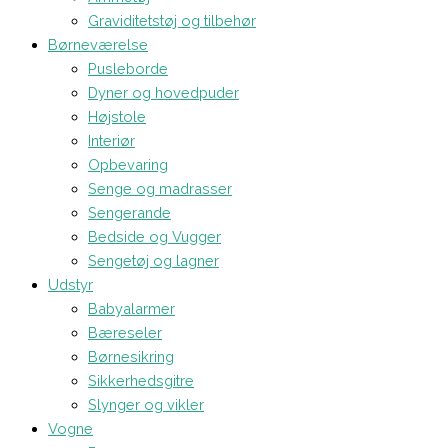
Graviditetstøj og tilbehør
Børneværelse
Pusleborde
Dyner og hovedpuder
Højstole
Interiør
Opbevaring
Senge og madrasser
Sengerande
Bedside og Vugger
Sengetøj og lagner
Udstyr
Babyalarmer
Bæreseler
Børnesikring
Sikkerhedsgitre
Slynger og vikler
Vogne