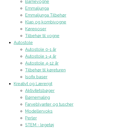
Barnevogne
Emmaljunga
Emmaljunga Tilbehør
Klap og kombivogne
Køreposer
Tilbehør til vogne
Autostole
Autostole 0-1 år
Autostole 1-4 år
Autostole 4-12 år
Tilbehør til køreturen
Isofix baser
Kreativt og Lærerigt
Aktivitetsbøger
Børnemaling
Farveblyanter og tuscher
Modellervoks
Perler
STEM - legetøj