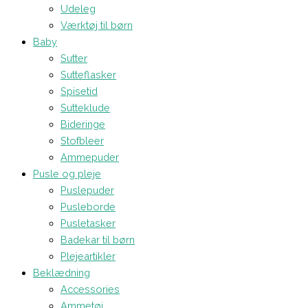
Udeleg
Værktøj til børn
Baby
Sutter
Sutteflasker
Spisetid
Sutteklude
Bideringe
Stofbleer
Ammepuder
Pusle og pleje
Puslepuder
Pusleborde
Pusletasker
Badekar til børn
Plejeartikler
Beklædning
Accessories
Ammetøj