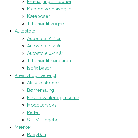
Emmaljunga Tilbehør
Klap og kombivogne
Køreposer
Tilbehør til vogne
Autostole
Autostole 0-1 år
Autostole 1-4 år
Autostole 4-12 år
Tilbehør til køreturen
Isofix baser
Kreativt og Lærerigt
Aktivitetsbøger
Børnemaling
Farveblyanter og tuscher
Modellervoks
Perler
STEM - legetøj
Mærker
BabyDan