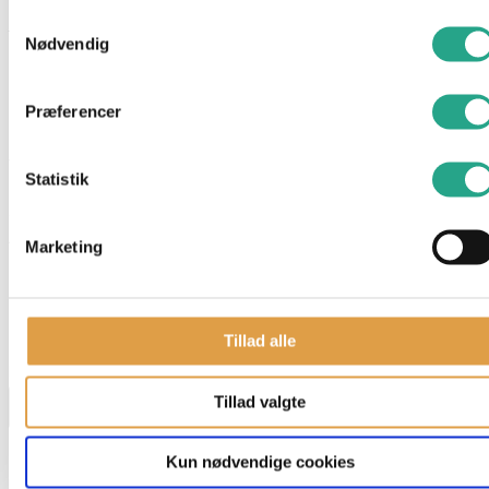
og mosaikker med de gennemsigtige brikker i forskellige
Samtykkevalg
farver og former. De klikker nemt sammen ved hjælp af
Nødvendig
magneterne i kanten af hver brik. Med hele 100 brikker er der
masser af muligheder for timevis af sjov og kreativ leg.
Præferencer
Leg med Magna-Tiles stimulerer barnets rumlige sans og giver
værdifuld læring om geometri, konstruktion og rumforståelse.
Statistik
Specifikationer
Alder: 7 år
Marketing
Har du spørgsmål til denne vare?
"
*
" indikerer påkrævede felter
Tillad alle
Navn
*
Tillad valgte
Kun nødvendige cookies
E-mail
*