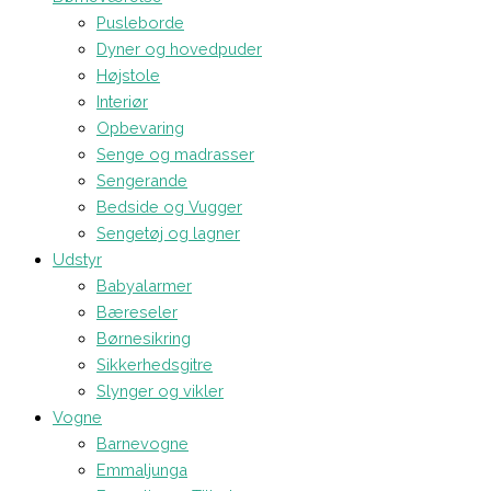
Pusleborde
Dyner og hovedpuder
Højstole
Interiør
Opbevaring
Senge og madrasser
Sengerande
Bedside og Vugger
Sengetøj og lagner
Udstyr
Babyalarmer
Bæreseler
Børnesikring
Sikkerhedsgitre
Slynger og vikler
Vogne
Barnevogne
Emmaljunga