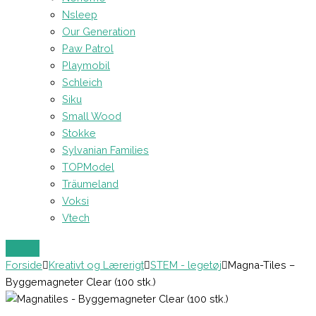
Nsleep
Our Generation
Paw Patrol
Playmobil
Schleich
Siku
Small Wood
Stokke
Sylvanian Families
TOPModel
Träumeland
Voksi
Vtech
Forside
Kreativt og Lærerigt
STEM - legetøj
Magna-Tiles –
Byggemagneter Clear (100 stk.)