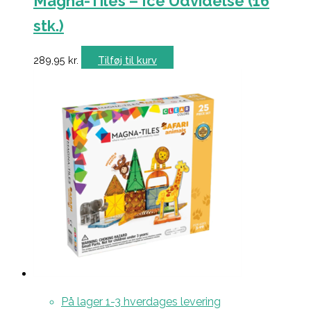
Magna-Tiles – Ice Udvidelse (16
stk.)
289,95
kr.
Tilføj til kurv
På lager 1-3 hverdages levering