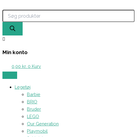
Products
Magna-
Gå
search
Tiles
til
-
indholdet
Byggemagneter
Clear
(100
stk.)
antal
Min konto
0,00
kr.
0
Kurv
Legetøj
Barbie
BRIO
Bruder
LEGO
Our Generation
Playmobil