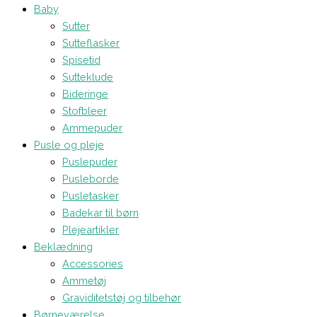
Baby
Sutter
Sutteflasker
Spisetid
Sutteklude
Bideringe
Stofbleer
Ammepuder
Pusle og pleje
Puslepuder
Pusleborde
Pusletasker
Badekar til børn
Plejeartikler
Beklædning
Accessories
Ammetøj
Graviditetstøj og tilbehør
Børneværelse