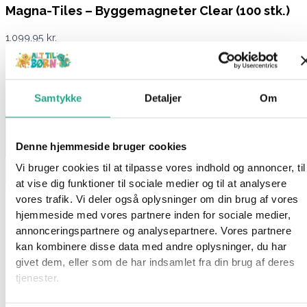
Magna-Tiles – Byggemagneter Clear (100 stk.)
1.099,95
kr.
På lager 1-3 hverdages levering
På lager:
På lager
Samtykke
Detaljer
Om
Denne hjemmeside bruger cookies
Vi bruger cookies til at tilpasse vores indhold og annoncer, til
Læg i kurv
at vise dig funktioner til sociale medier og til at analysere
Varenummer
96880
Kategorier
Kreativt og Lærerigt
,
STEM -
vores trafik. Vi deler også oplysninger om din brug af vores
legetøj
hjemmeside med vores partnere inden for sociale medier,
annonceringspartnere og analysepartnere. Vores partnere
Beskrivelse
kan kombinere disse data med andre oplysninger, du har
Spørg om produktet
givet dem, eller som de har indsamlet fra din brug af deres
tjenester.
Stort og farverigt sæt med magnetiske byggebrikker fra
Magna-Tiles. Skab fantastiske konstruktioner som huse, figurer