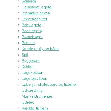
Schleich
Fjernstyret legetøj
Interaktivt legetøj
Legetøjsfigurer
Babylegetøj
Badelegetøj
Børnebøger
Bamser
Køretøjer, fly og både
Spil
Byggesæt
Dukker
Legekøkken
Legetøjsvåben
Løbehjul, skateboard og tilbehør
Udklædning
Musikinstrumenter
Udeleg
Værktøj til børn