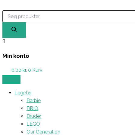
Products
Gå
search
til
indholdet
Min konto
0,00
kr.
0
Kurv
Legetøj
Barbie
BRIO
Bruder
LEGO
Our Generation