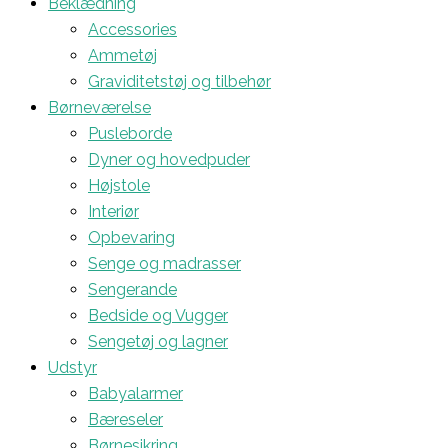
Beklædning
Accessories
Ammetøj
Graviditetstøj og tilbehør
Børneværelse
Pusleborde
Dyner og hovedpuder
Højstole
Interiør
Opbevaring
Senge og madrasser
Sengerande
Bedside og Vugger
Sengetøj og lagner
Udstyr
Babyalarmer
Bæreseler
Børnesikring