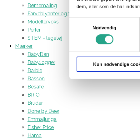
Børnemaling
dem, eller som de har indsaml
Farveblyanter og tuscher
Samtykkevalg
Modellervoks
Nødvendig
Perler
STEM - legetøj
Mærker
BabyDan
BabyJogger
Kun nødvendige cook
Barbie
Basson
Besafe
BRIO
Bruder
Done by Deer
Emmaljunga
Fisher Price
Hama