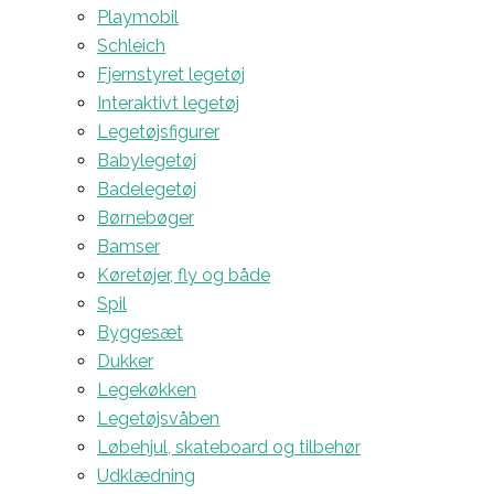
Playmobil
Schleich
Fjernstyret legetøj
Interaktivt legetøj
Legetøjsfigurer
Babylegetøj
Badelegetøj
Børnebøger
Bamser
Køretøjer, fly og både
Spil
Byggesæt
Dukker
Legekøkken
Legetøjsvåben
Løbehjul, skateboard og tilbehør
Udklædning