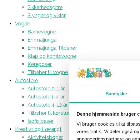
Sikkerhedsgitre
Slynger og vikler
Vogne
Barnevogne
Emmaljunga
Emmaljunga Tilbehør
Klap og kombivogne
Køreposer
Tilbehør til vogne
Autostole
Autostole 0-1 år
Samtykke
Autostole 1-4 år
Autostole 4-12 år
Tilbehør til køreturen
Denne hjemmeside bruger c
Isofix baser
Vi bruger cookies til at tilpas
Kreativt og Lærerigt
vores trafik. Vi deler også 
Aktivitetsbøger
annonceringspartnere og anal