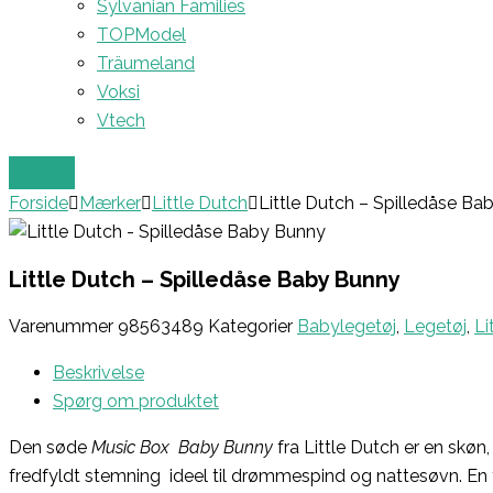
Sylvanian Families
TOPModel
Träumeland
Voksi
Vtech
Forside
Mærker
Little Dutch
Little Dutch – Spilledåse B
Little Dutch – Spilledåse Baby Bunny
Varenummer
98563489
Kategorier
Babylegetøj
,
Legetøj
,
Li
Beskrivelse
Spørg om produktet
Den søde
Music Box  Baby Bunny
fra Little Dutch er en skøn
fredfyldt stemning  ideel til drømmespind og nattesøvn. En 