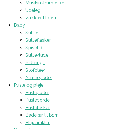
Musikinstrumenter
Udeleg
Værktøj til børn
Baby
Sutter
Sutteflasker
Spisetid
Sutteklude
Bideringe
Stofbleer
Ammepuder
Pusle og pleje
Puslepuder
Pusleborde
Pusletasker
Badekar til børn
Plejeartikler