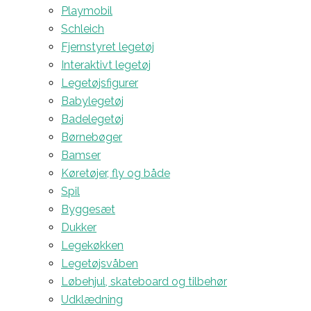
Playmobil
Schleich
Fjernstyret legetøj
Interaktivt legetøj
Legetøjsfigurer
Babylegetøj
Badelegetøj
Børnebøger
Bamser
Køretøjer, fly og både
Spil
Byggesæt
Dukker
Legekøkken
Legetøjsvåben
Løbehjul, skateboard og tilbehør
Udklædning