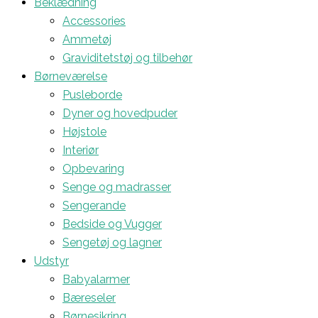
Beklædning
Accessories
Ammetøj
Graviditetstøj og tilbehør
Børneværelse
Pusleborde
Dyner og hovedpuder
Højstole
Interiør
Opbevaring
Senge og madrasser
Sengerande
Bedside og Vugger
Sengetøj og lagner
Udstyr
Babyalarmer
Bæreseler
Børnesikring