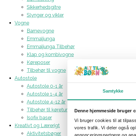
Sikkerhedsgitre
Slynger og vikler
Vogne
Barnevogne
Emmaljunga
Emmaljunga Tilbehør
Klap og kombivogne
Køreposer
Tilbehør til vogne
Autostole
Autostole 0-1 år
Samtykke
Autostole 1-4 år
Autostole 4-12 år
Tilbehør til køreturen
Denne hjemmeside bruger c
Isofix baser
Vi bruger cookies til at tilpas
Kreativt og Lærerigt
vores trafik. Vi deler også 
Aktivitetsbøger
annonceringspartnere og anal