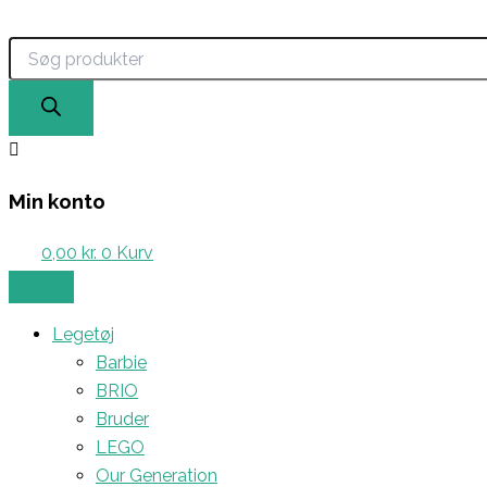
Products
Gå
search
til
indholdet
Min konto
0,00
kr.
0
Kurv
Legetøj
Barbie
BRIO
Bruder
LEGO
Our Generation