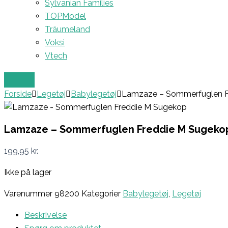
Sylvanian Families
TOPModel
Träumeland
Voksi
Vtech
Forside
Legetøj
Babylegetøj
Lamzaze – Sommerfuglen F
Lamzaze – Sommerfuglen Freddie M Sugeko
199,95
kr.
Ikke på lager
Varenummer
98200
Kategorier
Babylegetøj
,
Legetøj
Beskrivelse