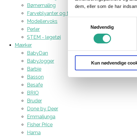
Børnemaling
dem, eller som de har indsaml
Farveblyanter og tuscher
Samtykkevalg
Modellervoks
Nødvendig
Perler
STEM - legetøj
Mærker
BabyDan
BabyJogger
Kun nødvendige cook
Barbie
Basson
Besafe
BRIO
Bruder
Done by Deer
Emmaljunga
Fisher Price
Hama