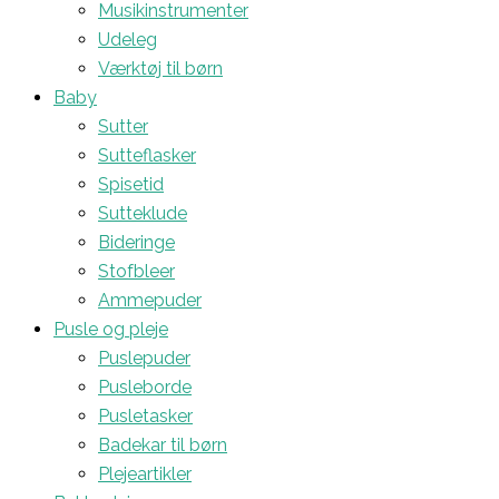
Musikinstrumenter
Udeleg
Værktøj til børn
Baby
Sutter
Sutteflasker
Spisetid
Sutteklude
Bideringe
Stofbleer
Ammepuder
Pusle og pleje
Puslepuder
Pusleborde
Pusletasker
Badekar til børn
Plejeartikler