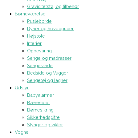
Graviditetstøj og tilbehør
Børneværelse
Pusleborde
Dyner og hovedpuder
Højstole
Interiør
Opbevaring
Senge og madrasser
Sengerande
Bedside og Vugger
Sengetøj og lagner
Udstyr
Babyalarmer
Bæreseler
Børnesikring
Sikkerhedsgitre
Slynger og vikler
Vogne