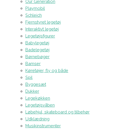
Our Generation
Playmobil
Schleich
Fjernstyret legetøj
Interaktivt legetøj
Legetøjsfigurer
Babylegetøj
Badelegetøj
Børnebøger
Bamser
Køretøjer, fly og både
Spil
Byggesæt
Dukker
Legekøkken
Legetøjsvåben
Løbehjul, skateboard og tilbehør
Udklædning
Musikinstrumenter