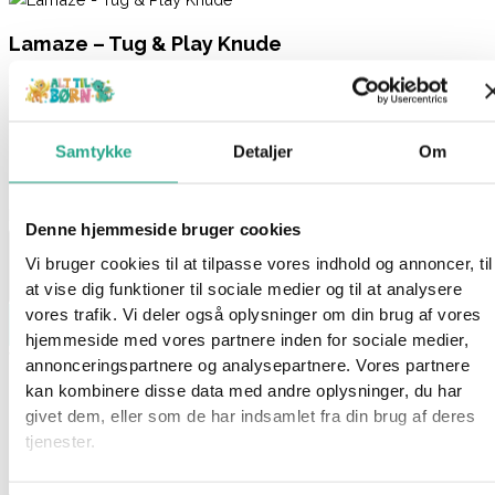
Lamaze – Tug & Play Knude
149,95
kr.
Få på lager 1-3 hverdages levering
Samtykke
Detaljer
Om
På lager:
På lager
Lamaze - Tug & Play Knude antal
Denne hjemmeside bruger cookies
Vi bruger cookies til at tilpasse vores indhold og annoncer, til
at vise dig funktioner til sociale medier og til at analysere
vores trafik. Vi deler også oplysninger om din brug af vores
Læg i kurv
hjemmeside med vores partnere inden for sociale medier,
Varenummer
9406
Kategorier
Babylegetøj
,
Legetøj
annonceringspartnere og analysepartnere. Vores partnere
kan kombinere disse data med andre oplysninger, du har
Beskrivelse
givet dem, eller som de har indsamlet fra din brug af deres
Spørg om produktet
tjenester.
Lamaze’s Tug & Play Knot er en sjov og farverig knude, som vil