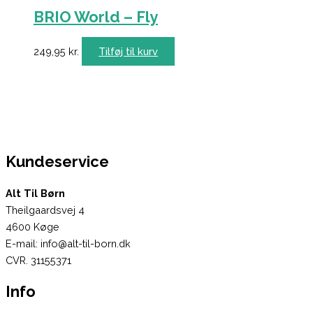
BRIO World – Fly
249,95
kr.
Tilføj til kurv
Kundeservice
Alt Til Børn
Theilgaardsvej 4
4600 Køge
E-mail: info@alt-til-born.dk
CVR. 31155371
Info