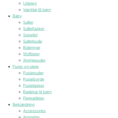
Udeleg
Værktøj til børn
Baby
Sutter
Sutteflasker
Spisetid
Sutteklude
Bideringe
Stofbleer
Ammepuder
Pusle og pleje
Puslepuder
Pusleborde
Pusletasker
Badekar til børn
Plejeartikler
Beklædning
Accessories
Ammetøj