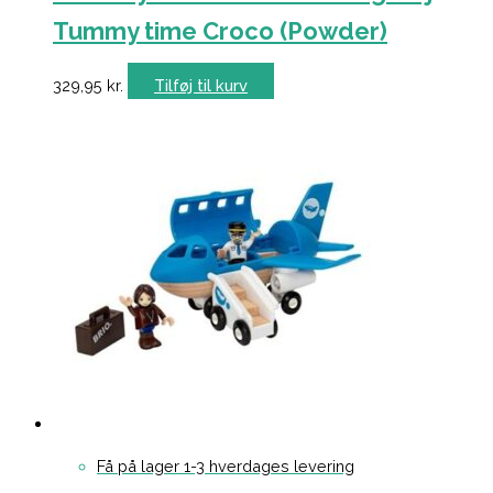
Tummy time Croco (Powder)
329,95
kr.
Tilføj til kurv
Få på lager 1-3 hverdages levering