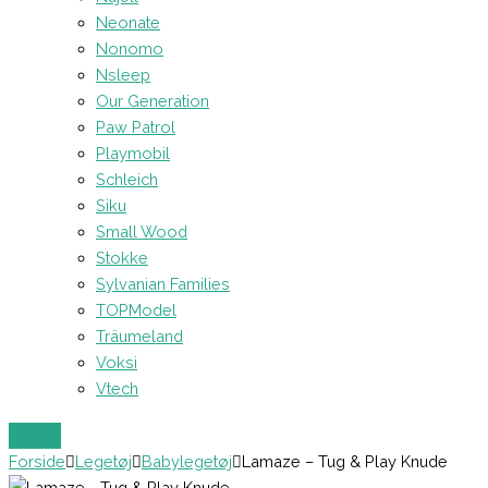
Neonate
Nonomo
Nsleep
Our Generation
Paw Patrol
Playmobil
Schleich
Siku
Small Wood
Stokke
Sylvanian Families
TOPModel
Träumeland
Voksi
Vtech
Forside
Legetøj
Babylegetøj
Lamaze – Tug & Play Knude