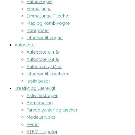
Barnevogne
Emmaljunga
Emmaljunga Tilbehør
Klap og kombivogne
Køreposer
Tilbehør til vogne
Autostole
Autostole 0-1 år
Autostole 1-4 år
Autostole 4-12 år
Tilbehør til køreturen
Isofix baser
Kreativt og Lærerigt
Aktivitetsbøger
Børnemaling
Farveblyanter og tuscher
Modellervoks
Perler
STEM - legetøj