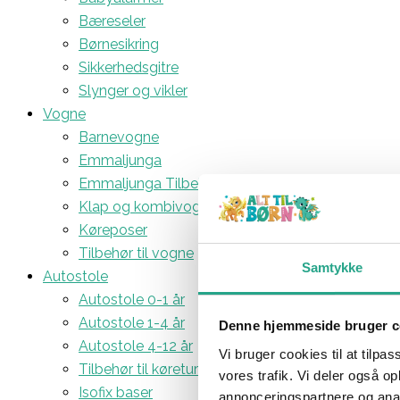
Bæreseler
Børnesikring
Sikkerhedsgitre
Slynger og vikler
Vogne
Barnevogne
Emmaljunga
Emmaljunga Tilbehør
Klap og kombivogne
Køreposer
Tilbehør til vogne
Samtykke
Autostole
Autostole 0-1 år
Autostole 1-4 år
Denne hjemmeside bruger c
Autostole 4-12 år
Vi bruger cookies til at tilpas
Tilbehør til køreturen
vores trafik. Vi deler også 
Isofix baser
annonceringspartnere og anal