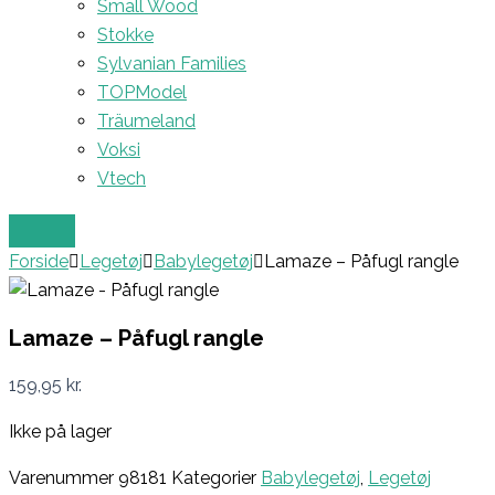
Small Wood
Stokke
Sylvanian Families
TOPModel
Träumeland
Voksi
Vtech
Forside
Legetøj
Babylegetøj
Lamaze – Påfugl rangle
Lamaze – Påfugl rangle
159,95
kr.
Ikke på lager
Varenummer
98181
Kategorier
Babylegetøj
,
Legetøj