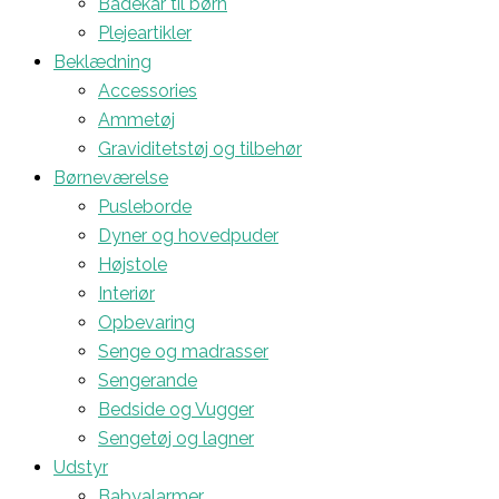
Badekar til børn
Plejeartikler
Beklædning
Accessories
Ammetøj
Graviditetstøj og tilbehør
Børneværelse
Pusleborde
Dyner og hovedpuder
Højstole
Interiør
Opbevaring
Senge og madrasser
Sengerande
Bedside og Vugger
Sengetøj og lagner
Udstyr
Babyalarmer