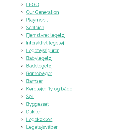
LEGO
Our Generation
Playmobil
Schleich
Fjernstyret legetøj
Interaktivt legetøj
Legetøjsfigurer
Babylegetøj
Badelegetøj
Børnebøger
Bamser
Køretøjer, fly og både
Spil
Byggesæt
Dukker
Legekøkken
Legetøjsvåben