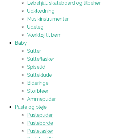
Løbehjul, skateboard og tilbehør
Udklædning
Musikinstrumenter
Udeleg
Værktøj til børn
Baby
Sutter
Sutteflasker
Spisetid
Sutteklude
Bideringe
Stofbleer
Ammepuder
Pusle og pleje
Puslepuder
Pusleborde
Pusletasker