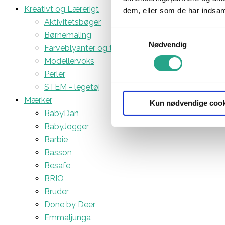
Kreativt og Lærerigt
dem, eller som de har indsaml
Aktivitetsbøger
Samtykkevalg
Børnemaling
Nødvendig
Farveblyanter og tuscher
Modellervoks
Perler
STEM - legetøj
Mærker
Kun nødvendige cook
BabyDan
BabyJogger
Barbie
Basson
Besafe
BRIO
Bruder
Done by Deer
Emmaljunga