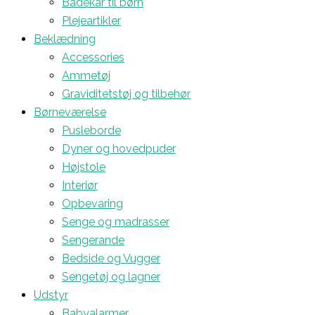
Badekar til børn
Plejeartikler
Beklædning
Accessories
Ammetøj
Graviditetstøj og tilbehør
Børneværelse
Pusleborde
Dyner og hovedpuder
Højstole
Interiør
Opbevaring
Senge og madrasser
Sengerande
Bedside og Vugger
Sengetøj og lagner
Udstyr
Babyalarmer