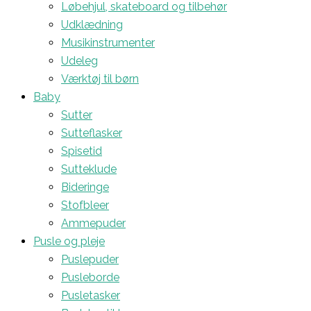
Løbehjul, skateboard og tilbehør
Udklædning
Musikinstrumenter
Udeleg
Værktøj til børn
Baby
Sutter
Sutteflasker
Spisetid
Sutteklude
Bideringe
Stofbleer
Ammepuder
Pusle og pleje
Puslepuder
Pusleborde
Pusletasker