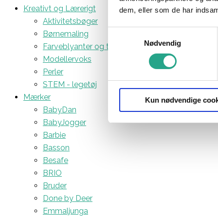
Kreativt og Lærerigt
dem, eller som de har indsaml
Aktivitetsbøger
Samtykkevalg
Børnemaling
Nødvendig
Farveblyanter og tuscher
Modellervoks
Perler
STEM - legetøj
Mærker
Kun nødvendige cook
BabyDan
BabyJogger
Barbie
Basson
Besafe
BRIO
Bruder
Done by Deer
Emmaljunga