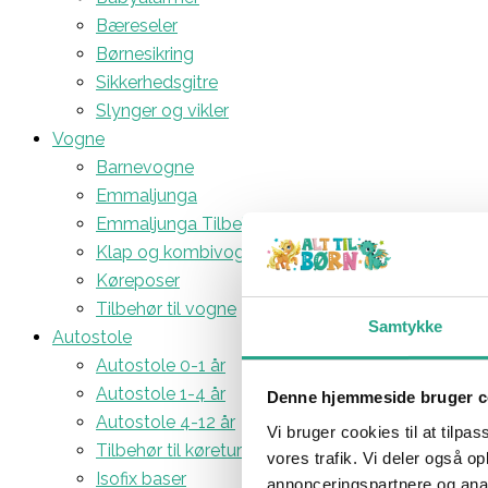
Bæreseler
Børnesikring
Sikkerhedsgitre
Slynger og vikler
Vogne
Barnevogne
Emmaljunga
Emmaljunga Tilbehør
Klap og kombivogne
Køreposer
Tilbehør til vogne
Samtykke
Autostole
Autostole 0-1 år
Autostole 1-4 år
Denne hjemmeside bruger c
Autostole 4-12 år
Vi bruger cookies til at tilpas
Tilbehør til køreturen
vores trafik. Vi deler også 
Isofix baser
annonceringspartnere og anal