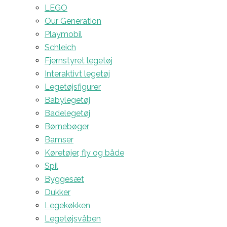
LEGO
Our Generation
Playmobil
Schleich
Fjernstyret legetøj
Interaktivt legetøj
Legetøjsfigurer
Babylegetøj
Badelegetøj
Børnebøger
Bamser
Køretøjer, fly og både
Spil
Byggesæt
Dukker
Legekøkken
Legetøjsvåben