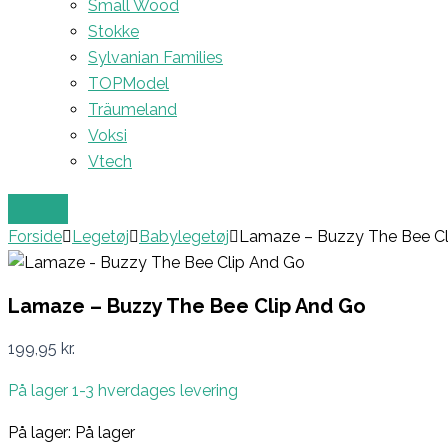
Small Wood
Stokke
Sylvanian Families
TOPModel
Träumeland
Voksi
Vtech
Forside
Legetøj
Babylegetøj
Lamaze – Buzzy The Bee Cl
Lamaze – Buzzy The Bee Clip And Go
199,95
kr.
På lager 1-3 hverdages levering
På lager:
På lager