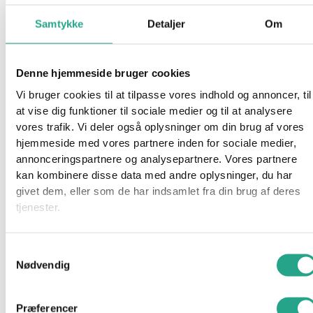
Samtykke
Detaljer
Om
Lamaze – Blød Puttekasse
279,95
kr.
Denne hjemmeside bruger cookies
Ikke på lager
Vi bruger cookies til at tilpasse vores indhold og annoncer, til
Varenummer
96352
Kategorier
Babylegetøj
,
Legetøj
at vise dig funktioner til sociale medier og til at analysere
vores trafik. Vi deler også oplysninger om din brug af vores
Beskrivelse
hjemmeside med vores partnere inden for sociale medier,
Spørg om produktet
annonceringspartnere og analysepartnere. Vores partnere
kan kombinere disse data med andre oplysninger, du har
Den bløde puttekasse med dyremotiver fra Lamaze er et sjovt
givet dem, eller som de har indsamlet fra din brug af deres
og lærende legetøj, der engagerer de små. Med sin bløde
tjenester.
overflade er den sikker at lege med, samtidig med at de
nuttede dyremotiver stimulerer barnets nysgerrighed og fantasi.
Samtykkevalg
Specifikationer
Nødvendig
Alder: 6 mdr+
Præferencer
Har du spørgsmål til denne vare?