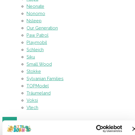
Neonate
Nonomo
Nsleep
Our Generation
Paw Patrol
Playmobil
Schleich
Siku
Small Wood
Stokke
Sylvanian Families
TOPModel
Träumeland
Voksi
Vtech
Forside
Legetøj
Babylegetøj
Lamaze – Blød Puttekasse