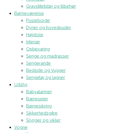
Graviditetstøj og tilbehør
Børneværelse
Pusleborde
Dyner og hovedpuder
Højstole
Interiør
Opbevaring
Senge og madrasser
Sengerande
Bedside og Vugger
Sengetøj og lagner
Udstyr
Babyalarmer
Bæreseler
Børnesikring
Sikkerhedsgitre
Slynger og vikler
Vogne