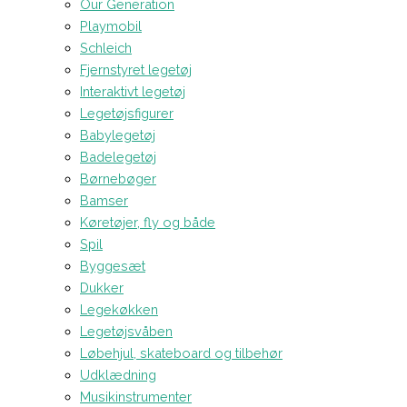
Our Generation
Playmobil
Schleich
Fjernstyret legetøj
Interaktivt legetøj
Legetøjsfigurer
Babylegetøj
Badelegetøj
Børnebøger
Bamser
Køretøjer, fly og både
Spil
Byggesæt
Dukker
Legekøkken
Legetøjsvåben
Løbehjul, skateboard og tilbehør
Udklædning
Musikinstrumenter