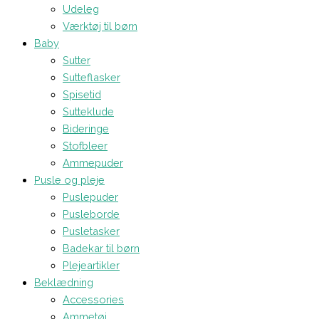
Udeleg
Værktøj til børn
Baby
Sutter
Sutteflasker
Spisetid
Sutteklude
Bideringe
Stofbleer
Ammepuder
Pusle og pleje
Puslepuder
Pusleborde
Pusletasker
Badekar til børn
Plejeartikler
Beklædning
Accessories
Ammetøj