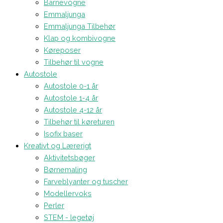
Barnevogne
Emmaljunga
Emmaljunga Tilbehør
Klap og kombivogne
Køreposer
Tilbehør til vogne
Autostole
Autostole 0-1 år
Autostole 1-4 år
Autostole 4-12 år
Tilbehør til køreturen
Isofix baser
Kreativt og Lærerigt
Aktivitetsbøger
Børnemaling
Farveblyanter og tuscher
Modellervoks
Perler
STEM - legetøj