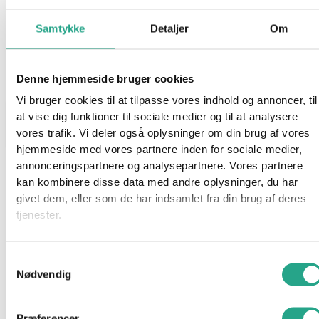
59,95
kr.
Samtykke
Detaljer
Om
På lager 1-3 hverdages levering
Denne hjemmeside bruger cookies
På lager:
På lager
Vi bruger cookies til at tilpasse vores indhold og annoncer, til
at vise dig funktioner til sociale medier og til at analysere
vores trafik. Vi deler også oplysninger om din brug af vores
hjemmeside med vores partnere inden for sociale medier,
Læg i kurv
annonceringspartnere og analysepartnere. Vores partnere
kan kombinere disse data med andre oplysninger, du har
Varenummer
93423
Kategori
Kreativt og Lærerigt
givet dem, eller som de har indsamlet fra din brug af deres
Beskrivelse
tjenester.
Spørg om produktet
Læringsunderlaget støtter dit barns læring i hverdagen, når i
Samtykkevalg
tegner, laver perler eller spiller spil. Mulighederne er mange
Nødvendig
med læringsunderlaget som er designet med urskiven.
Præferencer