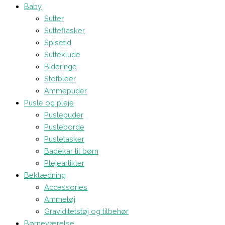
Baby
Sutter
Sutteflasker
Spisetid
Sutteklude
Bideringe
Stofbleer
Ammepuder
Pusle og pleje
Puslepuder
Pusleborde
Pusletasker
Badekar til børn
Plejeartikler
Beklædning
Accessories
Ammetøj
Graviditetstøj og tilbehør
Børneværelse