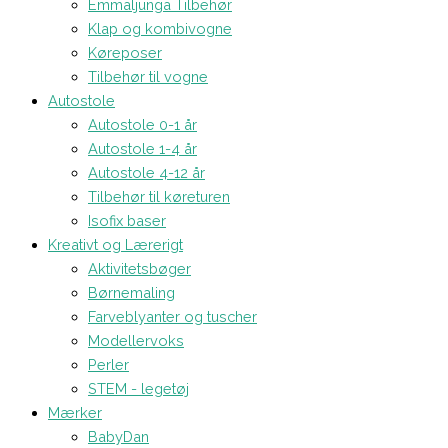
Emmaljunga Tilbehør
Klap og kombivogne
Køreposer
Tilbehør til vogne
Autostole
Autostole 0-1 år
Autostole 1-4 år
Autostole 4-12 år
Tilbehør til køreturen
Isofix baser
Kreativt og Lærerigt
Aktivitetsbøger
Børnemaling
Farveblyanter og tuscher
Modellervoks
Perler
STEM - legetøj
Mærker
BabyDan