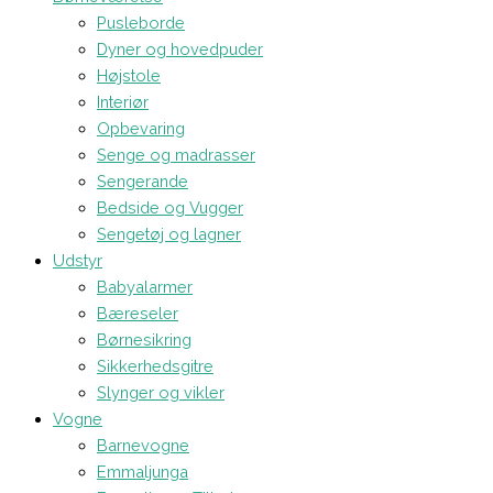
Pusleborde
Dyner og hovedpuder
Højstole
Interiør
Opbevaring
Senge og madrasser
Sengerande
Bedside og Vugger
Sengetøj og lagner
Udstyr
Babyalarmer
Bæreseler
Børnesikring
Sikkerhedsgitre
Slynger og vikler
Vogne
Barnevogne
Emmaljunga