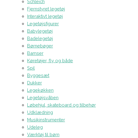
Schleich
Fjernstyret legetøj
Interaktivt legetøj
Legetøjsfigurer
Babylegetøj
Badelegetøj
Børnebøger
Bamser
Køretøjer, fly og både
Spil
Byggesæt
Dukker
Legekøkken
Legetøjsvåben
Løbehjul, skateboard og tilbehør
Udklædning
Musikinstrumenter
Udeleg
Værktøj til børn