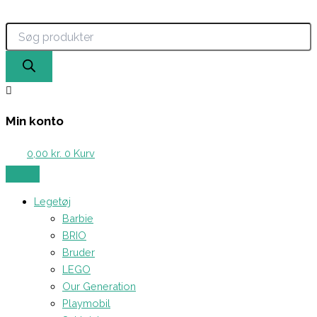
Products
Læringsunderlag
Gå
search
-
til
Urskiven
indholdet
antal
Min konto
0,00
kr.
0
Kurv
Legetøj
Barbie
BRIO
Bruder
LEGO
Our Generation
Playmobil