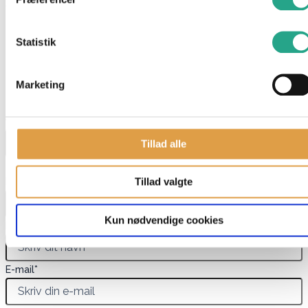
Specifikationer
Mål: 30×42 cm
Statistik
Har du spørgsmål til denne vare?
"
*
" indikerer påkrævede felter
Marketing
Dette felt er skjult, når du får vist formularen
varenavn
Tillad alle
Dette felt er skjult, når du får vist formularen
EAN
Tillad valgte
Kun nødvendige cookies
Navn
*
E-mail
*