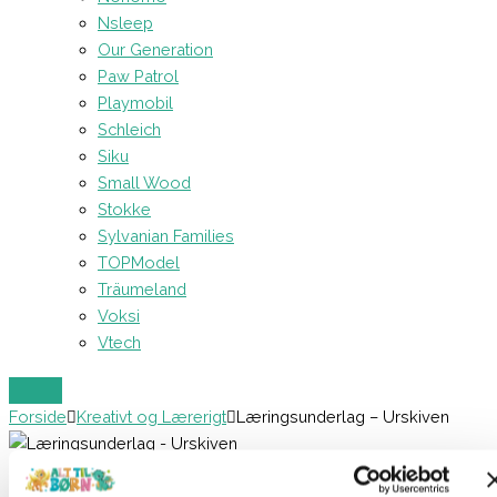
Nsleep
Our Generation
Paw Patrol
Playmobil
Schleich
Siku
Small Wood
Stokke
Sylvanian Families
TOPModel
Träumeland
Voksi
Vtech
Forside
Kreativt og Lærerigt
Læringsunderlag – Urskiven
Læringsunderlag – Urskiven