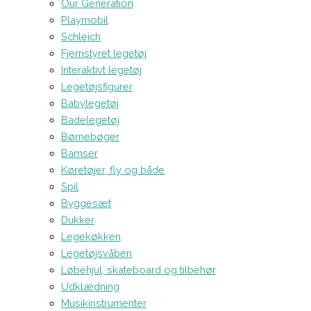
Our Generation
Playmobil
Schleich
Fjernstyret legetøj
Interaktivt legetøj
Legetøjsfigurer
Babylegetøj
Badelegetøj
Børnebøger
Bamser
Køretøjer, fly og både
Spil
Byggesæt
Dukker
Legekøkken
Legetøjsvåben
Løbehjul, skateboard og tilbehør
Udklædning
Musikinstrumenter