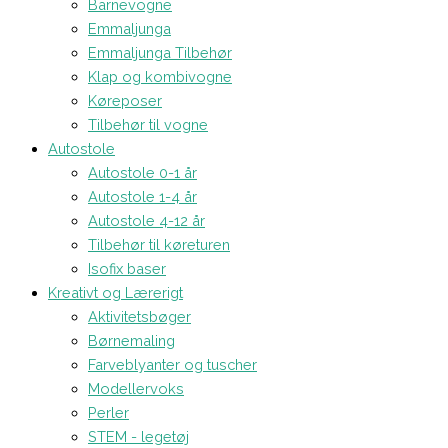
Barnevogne
Emmaljunga
Emmaljunga Tilbehør
Klap og kombivogne
Køreposer
Tilbehør til vogne
Autostole
Autostole 0-1 år
Autostole 1-4 år
Autostole 4-12 år
Tilbehør til køreturen
Isofix baser
Kreativt og Lærerigt
Aktivitetsbøger
Børnemaling
Farveblyanter og tuscher
Modellervoks
Perler
STEM - legetøj