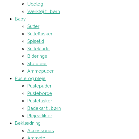
Udeleg
Værktøj til børn
Baby
Sutter
Sutteflasker
Spisetid
Sutteklude
Bideringe
Stofbleer
Ammepuder
Pusle og pleje
Puslepuder
Pusleborde
Pusletasker
Badekar til børn
Plejeartikler
Beklædning
Accessories
Ammetøj