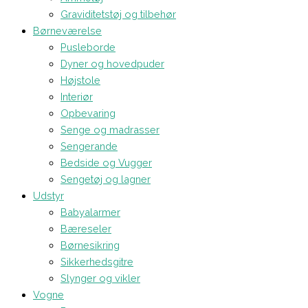
Graviditetstøj og tilbehør
Børneværelse
Pusleborde
Dyner og hovedpuder
Højstole
Interiør
Opbevaring
Senge og madrasser
Sengerande
Bedside og Vugger
Sengetøj og lagner
Udstyr
Babyalarmer
Bæreseler
Børnesikring
Sikkerhedsgitre
Slynger og vikler
Vogne