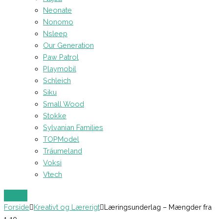
Neonate
Nonomo
Nsleep
Our Generation
Paw Patrol
Playmobil
Schleich
Siku
Small Wood
Stokke
Sylvanian Families
TOPModel
Träumeland
Voksi
Vtech
Forside
Kreativt og Lærerigt
Læringsunderlag – Mængder fra
1-10