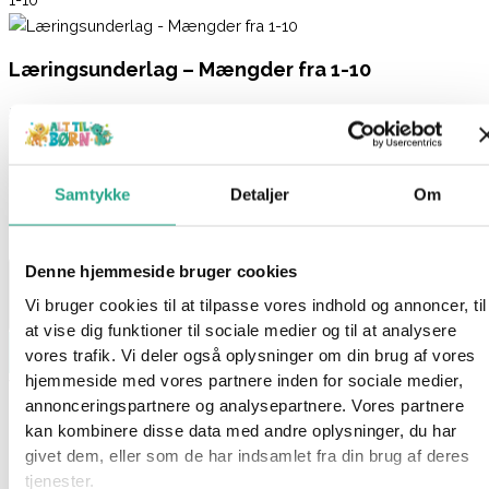
Læringsunderlag – Mængder fra 1-10
59,95
kr.
På lager 1-3 hverdages levering
Samtykke
Detaljer
Om
På lager:
På lager
Læringsunderlag - Mængder fra 1-10 antal
Denne hjemmeside bruger cookies
Vi bruger cookies til at tilpasse vores indhold og annoncer, til
at vise dig funktioner til sociale medier og til at analysere
Læg i kurv
vores trafik. Vi deler også oplysninger om din brug af vores
hjemmeside med vores partnere inden for sociale medier,
Varenummer
93419
Kategori
Kreativt og Lærerigt
annonceringspartnere og analysepartnere. Vores partnere
Beskrivelse
kan kombinere disse data med andre oplysninger, du har
Spørg om produktet
givet dem, eller som de har indsamlet fra din brug af deres
tjenester.