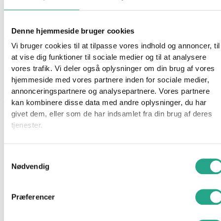
59,95
kr.
Ikke på lager
Denne hjemmeside bruger cookies
Varenummer
93420
Kategori
Kreativt og Lærerigt
Vi bruger cookies til at tilpasse vores indhold og annoncer, til
at vise dig funktioner til sociale medier og til at analysere
Beskrivelse
vores trafik. Vi deler også oplysninger om din brug af vores
Spørg om produktet
hjemmeside med vores partnere inden for sociale medier,
Læringsunderlaget støtter dit barns læring i hverdagen, når i
annonceringspartnere og analysepartnere. Vores partnere
kan kombinere disse data med andre oplysninger, du har
tegner, laver perler eller spiller spil. Mulighederne er mange
givet dem, eller som de har indsamlet fra din brug af deres
med læringsunderlaget som er designet med mål og vægt
tjenester.
Specifikationer
Mål: 30×42 cm
Samtykkevalg
Nødvendig
Har du spørgsmål til denne vare?
"
*
" indikerer påkrævede felter
Præferencer
Dette felt er skjult, når du får vist formularen