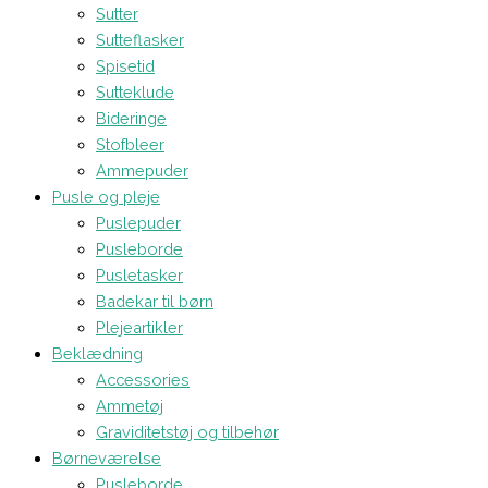
Sutter
Sutteflasker
Spisetid
Sutteklude
Bideringe
Stofbleer
Ammepuder
Pusle og pleje
Puslepuder
Pusleborde
Pusletasker
Badekar til børn
Plejeartikler
Beklædning
Accessories
Ammetøj
Graviditetstøj og tilbehør
Børneværelse
Pusleborde