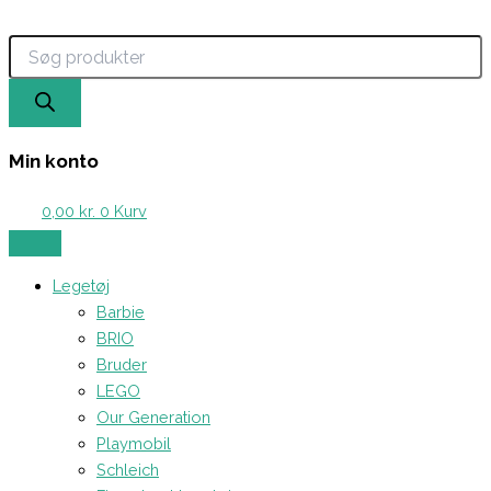
Products
Gå
search
til
indholdet
Min konto
0,00
kr.
0
Kurv
Legetøj
Barbie
BRIO
Bruder
LEGO
Our Generation
Playmobil
Schleich