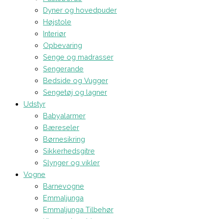
Dyner og hovedpuder
Højstole
Interiør
Opbevaring
Senge og madrasser
Sengerande
Bedside og Vugger
Sengetøj og lagner
Udstyr
Babyalarmer
Bæreseler
Børnesikring
Sikkerhedsgitre
Slynger og vikler
Vogne
Barnevogne
Emmaljunga
Emmaljunga Tilbehør