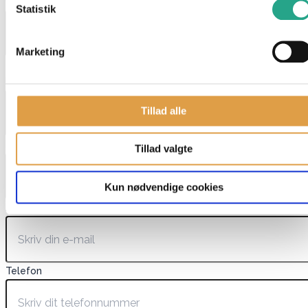
varenavn
Statistik
Marketing
Dette felt er skjult, når du får vist formularen
EAN
Tillad alle
Navn
*
Tillad valgte
Kun nødvendige cookies
E-mail
*
Telefon