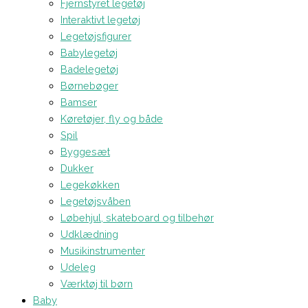
Fjernstyret legetøj
Interaktivt legetøj
Legetøjsfigurer
Babylegetøj
Badelegetøj
Børnebøger
Bamser
Køretøjer, fly og både
Spil
Byggesæt
Dukker
Legekøkken
Legetøjsvåben
Løbehjul, skateboard og tilbehør
Udklædning
Musikinstrumenter
Udeleg
Værktøj til børn
Baby