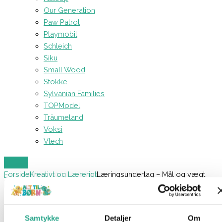
Our Generation
Paw Patrol
Playmobil
Schleich
Siku
Small Wood
Stokke
Sylvanian Families
TOPModel
Träumeland
Voksi
Vtech
Forside
Kreativt og Lærerigt
Læringsunderlag – Mål og vægt
Læringsunderlag – Mål og vægt
Samtykke
Detaljer
Om