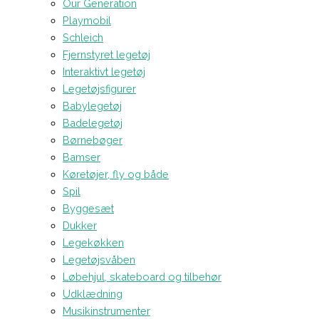
Our Generation
Playmobil
Schleich
Fjernstyret legetøj
Interaktivt legetøj
Legetøjsfigurer
Babylegetøj
Badelegetøj
Børnebøger
Bamser
Køretøjer, fly og både
Spil
Byggesæt
Dukker
Legekøkken
Legetøjsvåben
Løbehjul, skateboard og tilbehør
Udklædning
Musikinstrumenter