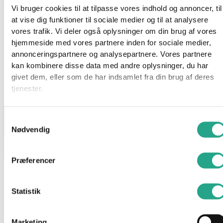
Vi bruger cookies til at tilpasse vores indhold og annoncer, til
Læringsunderlag – Europakortet
at vise dig funktioner til sociale medier og til at analysere
vores trafik. Vi deler også oplysninger om din brug af vores
59,95
kr.
hjemmeside med vores partnere inden for sociale medier,
annonceringspartnere og analysepartnere. Vores partnere
På lager 1-3 hverdages levering
kan kombinere disse data med andre oplysninger, du har
givet dem, eller som de har indsamlet fra din brug af deres
På lager:
På lager
tjenester.
Læringsunderlag - Europakortet antal
Samtykkevalg
Nødvendig
Læg i kurv
Præferencer
Varenummer
93418
Kategori
Kreativt og Lærerigt
Beskrivelse
Statistik
Spørg om produktet
Læringsunderlaget støtter dit barns læring i hverdagen, når i
Marketing