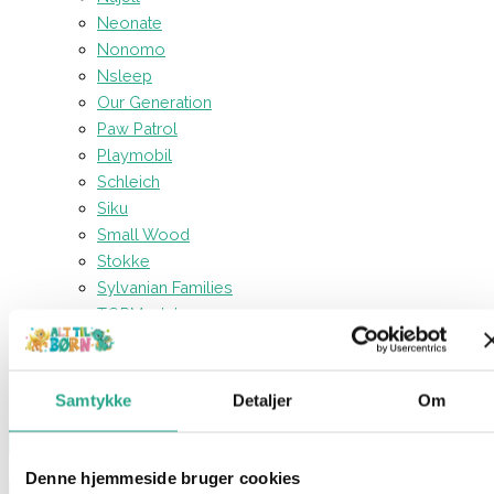
Neonate
Nonomo
Nsleep
Our Generation
Paw Patrol
Playmobil
Schleich
Siku
Small Wood
Stokke
Sylvanian Families
TOPModel
Träumeland
Voksi
Vtech
Samtykke
Detaljer
Om
Forside
Kreativt og Lærerigt
Læringsunderlag – Europakortet
Denne hjemmeside bruger cookies