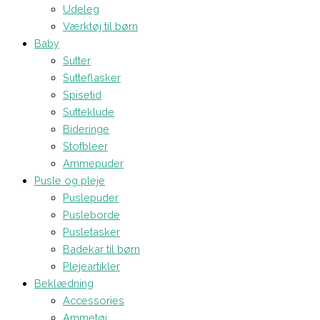
Udeleg
Værktøj til børn
Baby
Sutter
Sutteflasker
Spisetid
Sutteklude
Bideringe
Stofbleer
Ammepuder
Pusle og pleje
Puslepuder
Pusleborde
Pusletasker
Badekar til børn
Plejeartikler
Beklædning
Accessories
Ammetøj