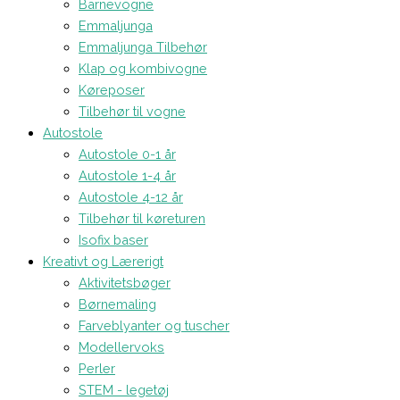
Barnevogne
Emmaljunga
Emmaljunga Tilbehør
Klap og kombivogne
Køreposer
Tilbehør til vogne
Autostole
Autostole 0-1 år
Autostole 1-4 år
Autostole 4-12 år
Tilbehør til køreturen
Isofix baser
Kreativt og Lærerigt
Aktivitetsbøger
Børnemaling
Farveblyanter og tuscher
Modellervoks
Perler
STEM - legetøj