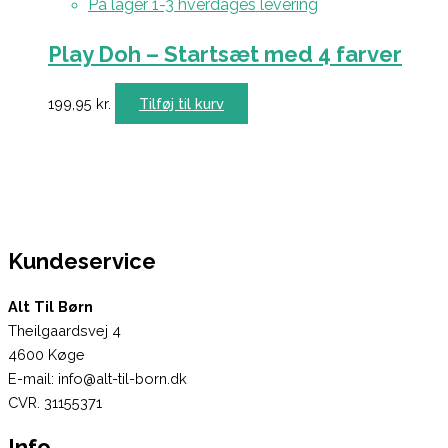
På lager 1-3 hverdages levering
Play Doh – Startsæt med 4 farver
199,95
kr.
Tilføj til kurv
Kundeservice
Alt Til Børn
Theilgaardsvej 4
4600 Køge
E-mail: info@alt-til-born.dk
CVR. 31155371
Info