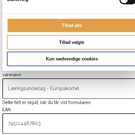
tegner, laver perler eller spiller spil. Mulighederne er mange
med læringsunderlaget som er designet med Europakortet
Specifikationer
Tillad alle
Mål: 30×42 cm
Tillad valgte
Har du spørgsmål til denne vare?
"
*
" indikerer påkrævede felter
Kun nødvendige cookies
Dette felt er skjult, når du får vist formularen
varenavn
Dette felt er skjult, når du får vist formularen
EAN