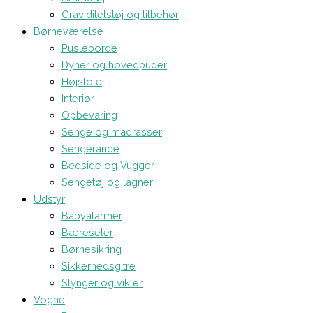
Graviditetstøj og tilbehør
Børneværelse
Pusleborde
Dyner og hovedpuder
Højstole
Interiør
Opbevaring
Senge og madrasser
Sengerande
Bedside og Vugger
Sengetøj og lagner
Udstyr
Babyalarmer
Bæreseler
Børnesikring
Sikkerhedsgitre
Slynger og vikler
Vogne