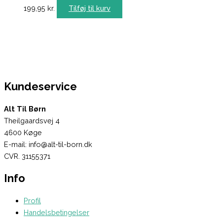
199,95
kr.
Tilføj til kurv
Kundeservice
Alt Til Børn
Theilgaardsvej 4
4600 Køge
E-mail: info@alt-til-born.dk
CVR. 31155371
Info
Profil
Handelsbetingelser