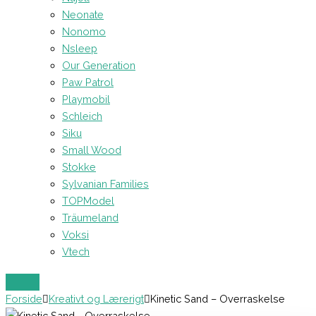
Neonate
Nonomo
Nsleep
Our Generation
Paw Patrol
Playmobil
Schleich
Siku
Small Wood
Stokke
Sylvanian Families
TOPModel
Träumeland
Voksi
Vtech
Forside
Kreativt og Lærerigt
Kinetic Sand – Overraskelse