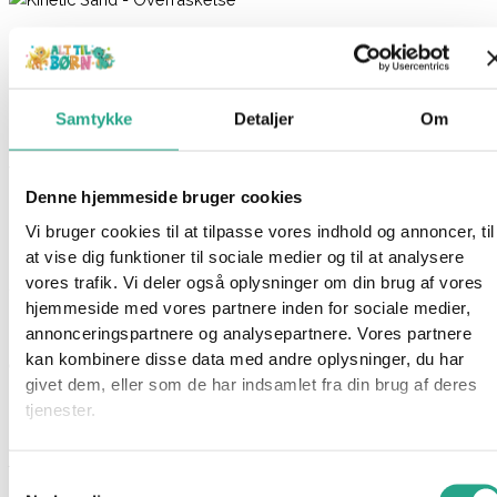
Kinetic Sand – Overraskelse
69,95
kr.
Samtykke
Detaljer
Om
Ikke på lager
Varenummer
96860
Kategori
Kreativt og Lærerigt
Denne hjemmeside bruger cookies
Beskrivelse
Vi bruger cookies til at tilpasse vores indhold og annoncer, til
Spørg om produktet
at vise dig funktioner til sociale medier og til at analysere
vores trafik. Vi deler også oplysninger om din brug af vores
Åbn bøtten med Kinetic Sand og opdag et spændende
hjemmeside med vores partnere inden for sociale medier,
overraskelseslegetøj indeni!
annonceringspartnere og analysepartnere. Vores partnere
Der er fire figurer at samle på  Dragon, Unicorn, Tiki-Volcano
kan kombinere disse data med andre oplysninger, du har
eller Yeti. Hvilken mon gemmer sig i din bøtte?
givet dem, eller som de har indsamlet fra din brug af deres
tjenester.
Hver beholder indeholder unikt farvet sand, en sjov form og
redskaber, der gør legen endnu mere spændende. Når du er
færdig, kan du nemt pakke det hele sammen igen og tage det
Samtykkevalg
med dig, uanset hvor du går.