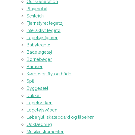
Our Generation
Playmobil
Schleich
Fjernstyret legetøj
Interaktivt legetøj
Legetøjsfigurer
Babylegetøj
Badelegetøj
Børnebøger
Bamser
Køretøjer, fly og både
Spil
Byggesæt
Dukker
Legekøkken
Legetøjsvåben
Løbehjul, skateboard og tilbehør
Udklædning
Musikinstrumenter