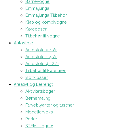
Barnevogne
Emmaljunga
Emmaljunga Tilbehør
Klap og kombivogne
Køreposer
Tilbehør til vogne
Autostole
Autostole 0-1 år
Autostole 1-4 år
Autostole 4-12 år
Tilbehør til køreturen
Isofix baser
Kreativt og Lærerigt
Aktivitetsbøger
Børnemaling
Farveblyanter og tuscher
Modellervoks
Perler
STEM - legetøj