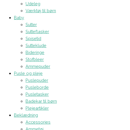
Udeleg
Værktøj til børn
Baby
Sutter
Sutteflasker
Spisetid
Sutteklude
Bideringe
Stofbleer
Ammepuder
Pusle og pleje
Puslepuder
Pusleborde
Pusletasker
Badekar til børn
Plejeartikler
Beklædning
Accessories
Ammetøj