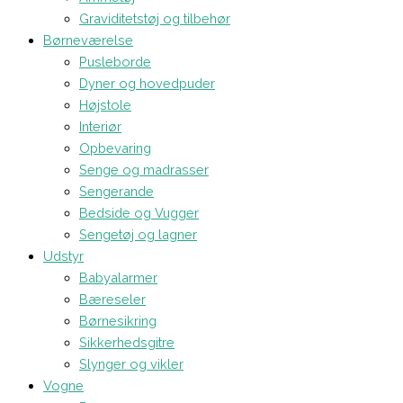
Graviditetstøj og tilbehør
Børneværelse
Pusleborde
Dyner og hovedpuder
Højstole
Interiør
Opbevaring
Senge og madrasser
Sengerande
Bedside og Vugger
Sengetøj og lagner
Udstyr
Babyalarmer
Bæreseler
Børnesikring
Sikkerhedsgitre
Slynger og vikler
Vogne