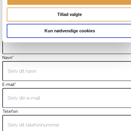
Tillad valgte
Dette felt er skjult, når du får vist formularen
Kun nødvendige cookies
EAN
Navn
*
E-mail
*
Telefon