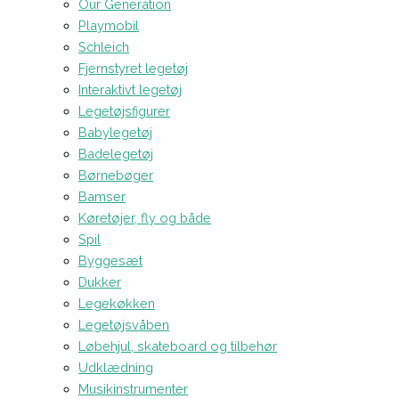
Our Generation
Playmobil
Schleich
Fjernstyret legetøj
Interaktivt legetøj
Legetøjsfigurer
Babylegetøj
Badelegetøj
Børnebøger
Bamser
Køretøjer, fly og både
Spil
Byggesæt
Dukker
Legekøkken
Legetøjsvåben
Løbehjul, skateboard og tilbehør
Udklædning
Musikinstrumenter