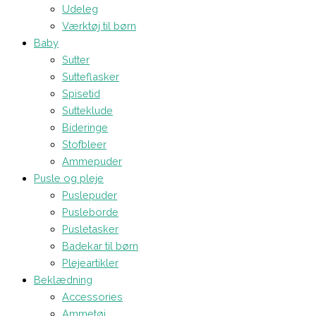
Udeleg
Værktøj til børn
Baby
Sutter
Sutteflasker
Spisetid
Sutteklude
Bideringe
Stofbleer
Ammepuder
Pusle og pleje
Puslepuder
Pusleborde
Pusletasker
Badekar til børn
Plejeartikler
Beklædning
Accessories
Ammetøj