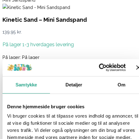
Kinetic Sand – Mini Sandspand
139,95
kr.
På lager 1-3 hverdages levering
På lager:
På lager
Kinetic Sand - Mini Sandspand antal
Samtykke
Detaljer
Om
Læg i kurv
Denne hjemmeside bruger cookies
Varenummer
94408
Kategorier
Kreativt og Lærerigt
,
STEM -
Vi bruger cookies til at tilpasse vores indhold og annoncer, til
legetøj
at vise dig funktioner til sociale medier og til at analysere
Beskrivelse
vores trafik. Vi deler også oplysninger om din brug af vores
Spørg om produktet
hjemmeside med vores partnere inden for sociale medier,