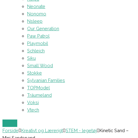
Neonate
Nonomo
Nsleep
Our Generation
Paw Patrol
Playmobil
Schleich
Siku
Small Wood
Stokke
Sylvanian Families
TOPModel
Träumeland
Voksi
Vtech
Forside
Kreativt og Lærerigt
STEM - legetøj
Kinetic Sand –
Mini Sandspand