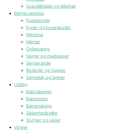
Graviditetstøj og tilbehør
Børneværelse
Pusleborde
Dyner og hovedpuder
Højstole
Interiør
Opbevaring
Senge og madrasser
Sengerande
Bedside og Vugger
Sengetøj og lagner
Udstyr
Babyalarmer
Bæreseler
Børnesikring
Sikkerhedsgitre
Slynger og vikler
Vogne