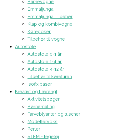
Barnevogne
Emmaljunga
Emmaljunga Tilbehør
Klap og kombivogne
Køreposer
Tilbehør til vogne
Autostole
Autostole 0-1 år
Autostole 1-4 år
Autostole 4-12 år
Tilbehør til køreturen
Isofix baser
Kreativt og Lærerigt
Aktivitetsbøger
Børnemaling
Farveblyanter og tuscher
Modellervoks
Perler
STEM - legetøj