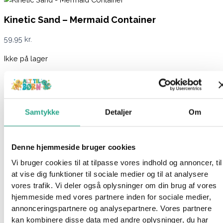
Kinetic Sand – Mermaid Container
59,95
kr.
Ikke på lager
Varenummer
96856
Kategori
Kreativt og Lærerigt
Beskrivelse
Spørg om produktet
Samtykke
Detaljer
Om
Åbn din havfruebeholder og find en skovl, der gør det muligt at
grave gennem det magiske sand. Slottet er fyldt med glitrende
Denne hjemmeside bruger cookies
sand, havfrueredskaber og skjulte skatte. Brug formen til at lave
Vi bruger cookies til at tilpasse vores indhold og annoncer, til
smukke muslingeskaller, og se om du kan finde den sjældne
at vise dig funktioner til sociale medier og til at analysere
store opalskal! Når du er færdig med at lege, kan du nemt
vores trafik. Vi deler også oplysninger om din brug af vores
komme sandet tilbage i Mermaid Treasure for en hurtig og
hjemmeside med vores partnere inden for sociale medier,
problemfri oprydning. Kinetic Sand er det originale, formbare
annonceringspartnere og analysepartnere. Vores partnere
og fascinerende legesand, der er meget bedre end almindeligt
kan kombinere disse data med andre oplysninger, du har