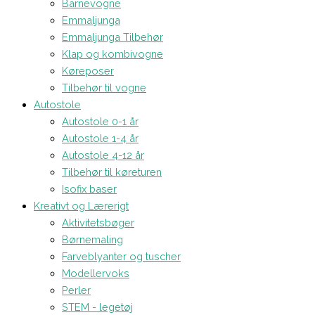
Barnevogne
Emmaljunga
Emmaljunga Tilbehør
Klap og kombivogne
Køreposer
Tilbehør til vogne
Autostole
Autostole 0-1 år
Autostole 1-4 år
Autostole 4-12 år
Tilbehør til køreturen
Isofix baser
Kreativt og Lærerigt
Aktivitetsbøger
Børnemaling
Farveblyanter og tuscher
Modellervoks
Perler
STEM - legetøj