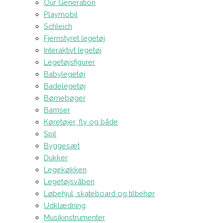
Our Generation
Playmobil
Schleich
Fjernstyret legetøj
Interaktivt legetøj
Legetøjsfigurer
Babylegetøj
Badelegetøj
Børnebøger
Bamser
Køretøjer, fly og både
Spil
Byggesæt
Dukker
Legekøkken
Legetøjsvåben
Løbehjul, skateboard og tilbehør
Udklædning
Musikinstrumenter