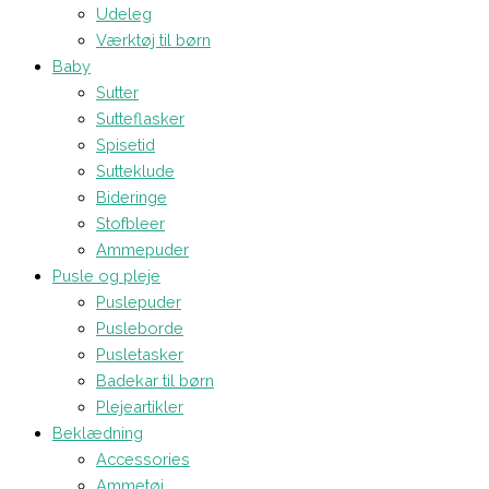
Udeleg
Værktøj til børn
Baby
Sutter
Sutteflasker
Spisetid
Sutteklude
Bideringe
Stofbleer
Ammepuder
Pusle og pleje
Puslepuder
Pusleborde
Pusletasker
Badekar til børn
Plejeartikler
Beklædning
Accessories
Ammetøj