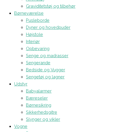
Graviditetstøj og tilbehør
Børneværelse
Pusleborde
Dyner og hovedpuder
Højstole
Interiør
Opbevaring
Senge og madrasser
Sengerande
Bedside og Vugger
Sengetøj og lagner
Udstyr
Babyalarmer
Bæreseler
Børnesikring
Sikkerhedsgitre
Slynger og vikler
Vogne