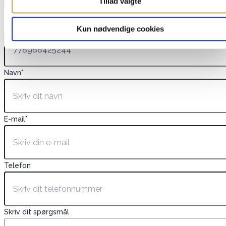
Tillad valgte
Dette felt er skjult, når du får vist formularen
EAN
Kun nødvendige cookies
Navn
*
E-mail
*
Telefon
Skriv dit spørgsmål