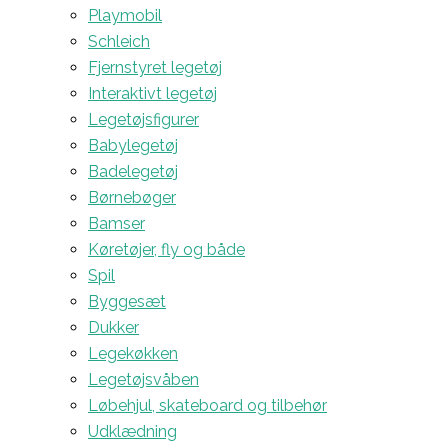
Playmobil
Schleich
Fjernstyret legetøj
Interaktivt legetøj
Legetøjsfigurer
Babylegetøj
Badelegetøj
Børnebøger
Bamser
Køretøjer, fly og både
Spil
Byggesæt
Dukker
Legekøkken
Legetøjsvåben
Løbehjul, skateboard og tilbehør
Udklædning