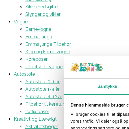
Sikkerhedsgitre
Slynger og vikler
Vogne
Barnevogne
Emmaljunga
Emmaljunga Tilbehør
Klap og kombivogne
Køreposer
Tilbehør til vogne
Autostole
Autostole 0-1 år
Samtykke
Autostole 1-4 år
Autostole 4-12 år
Tilbehør til køreturen
Denne hjemmeside bruger c
Isofix baser
Vi bruger cookies til at tilpas
Kreativt og Lærerigt
vores trafik. Vi deler også 
Aktivitetsbøger
annonceringspartnere og anal