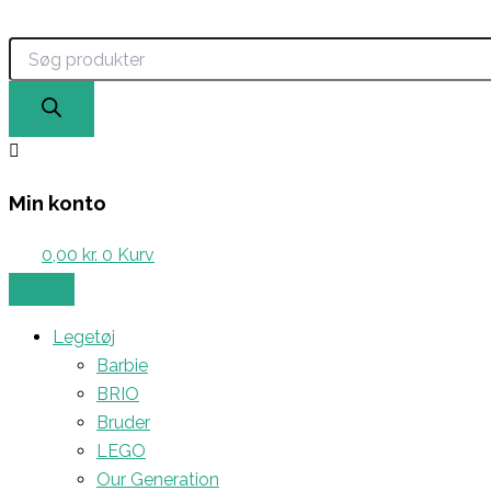
Products
Kids
Gå
search
By
til
Friis
indholdet
-
Stjernetegn
M.
Sparebøsse,
antal
Min konto
0,00
kr.
0
Kurv
Legetøj
Barbie
BRIO
Bruder
LEGO
Our Generation