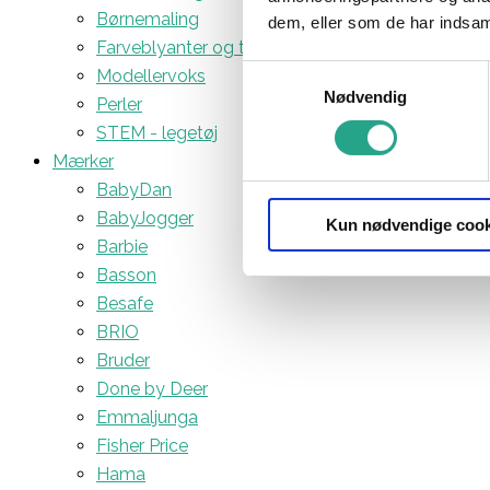
Børnemaling
dem, eller som de har indsaml
Farveblyanter og tuscher
Samtykkevalg
Modellervoks
Nødvendig
Perler
STEM - legetøj
Mærker
BabyDan
BabyJogger
Kun nødvendige cook
Barbie
Basson
Besafe
BRIO
Bruder
Done by Deer
Emmaljunga
Fisher Price
Hama