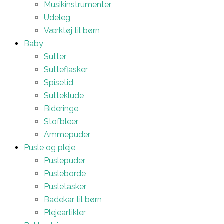
Musikinstrumenter
Udeleg
Værktøj til børn
Baby
Sutter
Sutteflasker
Spisetid
Sutteklude
Bideringe
Stofbleer
Ammepuder
Pusle og pleje
Puslepuder
Pusleborde
Pusletasker
Badekar til børn
Plejeartikler