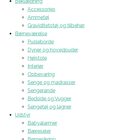
Beklædning
Accessories
Ammetøj
Graviditetstøj og tilbehør
Børneværelse
Pusleborde
Dyner og hovedpuder
Højstole
Interiør
Opbevaring
Senge og madrasser
Sengerande
Bedside og Vugger
Sengetøj og lagner
Udstyr
Babyalarmer
Bæreseler
Børnesikring