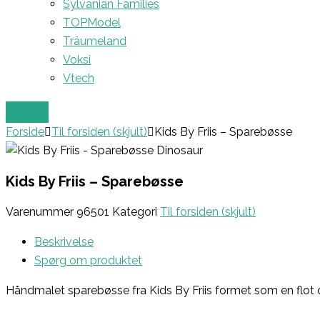
Sylvanian Families
TOPModel
Träumeland
Voksi
Vtech
Forside
Til forsiden (skjult)
Kids By Friis – Sparebøsse
Kids By Friis – Sparebøsse
Varenummer
96501
Kategori
Til forsiden (skjult)
Beskrivelse
Spørg om produktet
Håndmalet sparebøsse fra Kids By Friis formet som en flot din