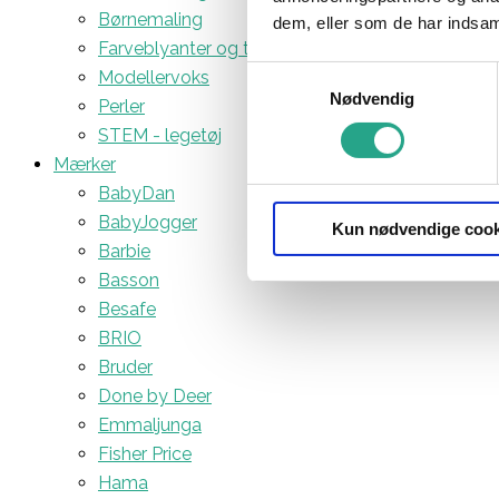
Børnemaling
dem, eller som de har indsaml
Farveblyanter og tuscher
Samtykkevalg
Modellervoks
Nødvendig
Perler
STEM - legetøj
Mærker
BabyDan
BabyJogger
Kun nødvendige cook
Barbie
Basson
Besafe
BRIO
Bruder
Done by Deer
Emmaljunga
Fisher Price
Hama