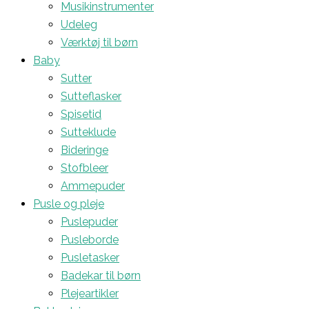
Musikinstrumenter
Udeleg
Værktøj til børn
Baby
Sutter
Sutteflasker
Spisetid
Sutteklude
Bideringe
Stofbleer
Ammepuder
Pusle og pleje
Puslepuder
Pusleborde
Pusletasker
Badekar til børn
Plejeartikler