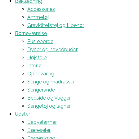
Beklædning
Accessories
Ammetøj
Graviditetstøj og tilbehør
Børneværelse
Pusleborde
Dyner og hovedpuder
Højstole
Interiør
Opbevaring
Senge og madrasser
Sengerande
Bedside og Vugger
Sengetøj og lagner
Udstyr
Babyalarmer
Bæreseler
Børnesikring