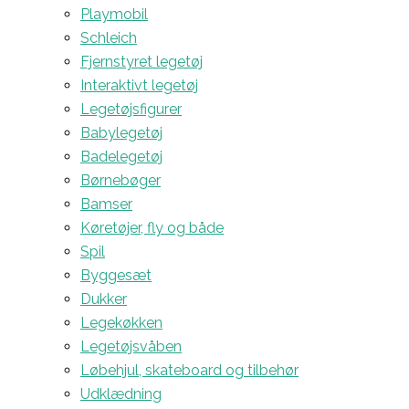
Playmobil
Schleich
Fjernstyret legetøj
Interaktivt legetøj
Legetøjsfigurer
Babylegetøj
Badelegetøj
Børnebøger
Bamser
Køretøjer, fly og både
Spil
Byggesæt
Dukker
Legekøkken
Legetøjsvåben
Løbehjul, skateboard og tilbehør
Udklædning