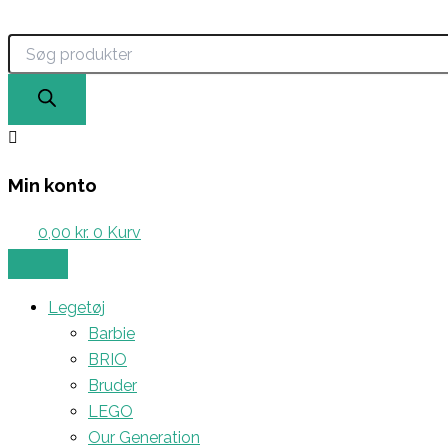
Products
Gå
search
til
indholdet
Min konto
0,00
kr.
0
Kurv
Legetøj
Barbie
BRIO
Bruder
LEGO
Our Generation