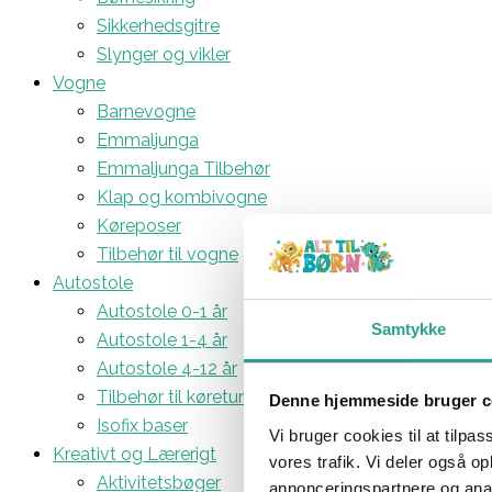
Sikkerhedsgitre
Slynger og vikler
Vogne
Barnevogne
Emmaljunga
Emmaljunga Tilbehør
Klap og kombivogne
Køreposer
Tilbehør til vogne
Autostole
Autostole 0-1 år
Samtykke
Autostole 1-4 år
Autostole 4-12 år
Tilbehør til køreturen
Denne hjemmeside bruger c
Isofix baser
Vi bruger cookies til at tilpas
Kreativt og Lærerigt
vores trafik. Vi deler også 
Aktivitetsbøger
annonceringspartnere og anal