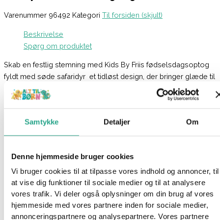
Varenummer
96492
Kategori
Til forsiden (skjult)
Beskrivelse
Spørg om produktet
Skab en festlig stemning med Kids By Friis fødselsdagsoptog
fyldt med søde safaridyr  et tidløst design, der bringer glæde til
borddækningen år efter år.
Detaljer:
Samtykke
Detaljer
Om
Fødselsdagsoptog med safaridyr som elefant, giraf og løve
Plads til tal på elefanten og zebraen
Denne hjemmeside bruger cookies
Inkluderer 11 tal (1-9, to 1-taller) til fødselsdage fra 1 til 99 år
Tidløst design, ideelt som en fast tradition på
Vi bruger cookies til at tilpasse vores indhold og annoncer, til
fødselsdagsbordet
at vise dig funktioner til sociale medier og til at analysere
Mål: Ca. 45 cm i længden og 7 cm i højden
vores trafik. Vi deler også oplysninger om din brug af vores
hjemmeside med vores partnere inden for sociale medier,
Beskrivelse:
annonceringspartnere og analysepartnere. Vores partnere