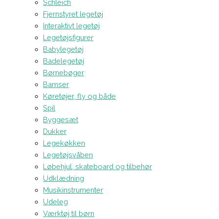
Schleich
Fjernstyret legetøj
Interaktivt legetøj
Legetøjsfigurer
Babylegetøj
Badelegetøj
Børnebøger
Bamser
Køretøjer, fly og både
Spil
Byggesæt
Dukker
Legekøkken
Legetøjsvåben
Løbehjul, skateboard og tilbehør
Udklædning
Musikinstrumenter
Udeleg
Værktøj til børn