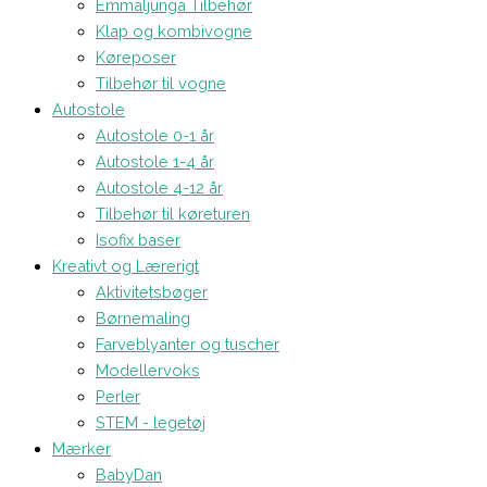
Emmaljunga Tilbehør
Klap og kombivogne
Køreposer
Tilbehør til vogne
Autostole
Autostole 0-1 år
Autostole 1-4 år
Autostole 4-12 år
Tilbehør til køreturen
Isofix baser
Kreativt og Lærerigt
Aktivitetsbøger
Børnemaling
Farveblyanter og tuscher
Modellervoks
Perler
STEM - legetøj
Mærker
BabyDan