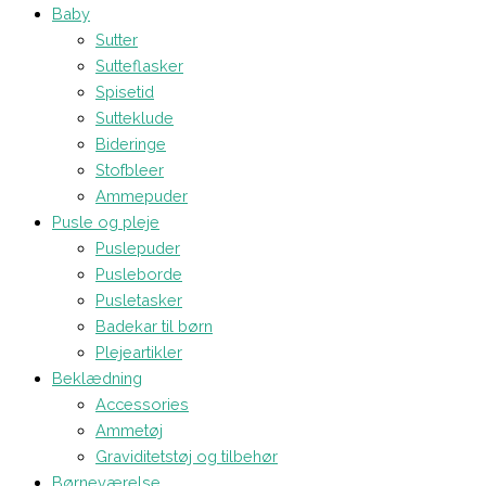
Baby
Sutter
Sutteflasker
Spisetid
Sutteklude
Bideringe
Stofbleer
Ammepuder
Pusle og pleje
Puslepuder
Pusleborde
Pusletasker
Badekar til børn
Plejeartikler
Beklædning
Accessories
Ammetøj
Graviditetstøj og tilbehør
Børneværelse