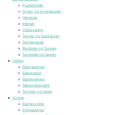
Pusleborde
Dyner og hovedpuder
Højstole
Interiør
Opbevaring
Senge og madrasser
Sengerande
Bedside og Vugger
Sengetøj og lagner
Udstyr
Babyalarmer
Bæreseler
Børnesikring
Sikkerhedsgitre
Slynger og vikler
Vogne
Barnevogne
Emmaljunga