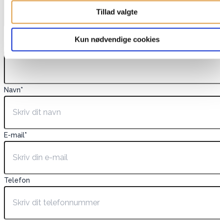
Tillad valgte
Dette felt er skjult, når du får vist formularen
Kun nødvendige cookies
EAN
Navn
*
E-mail
*
Telefon