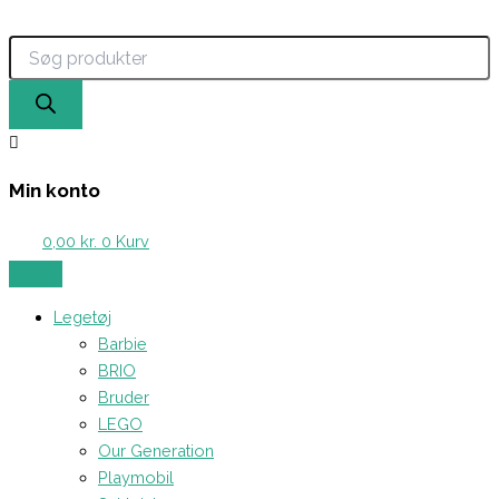
Products
Gå
search
til
indholdet
Min konto
0,00
kr.
0
Kurv
Legetøj
Barbie
BRIO
Bruder
LEGO
Our Generation
Playmobil