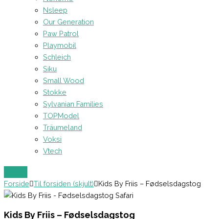
Nsleep
Our Generation
Paw Patrol
Playmobil
Schleich
Siku
Small Wood
Stokke
Sylvanian Families
TOPModel
Träumeland
Voksi
Vtech
Forside
Til forsiden (skjult)
Kids By Friis – Fødselsdagstog
Kids By Friis – Fødselsdagstog