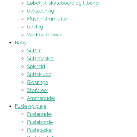
Løbehjul, skateboard og tilbehør
Udklædning
Musikinstrumenter
Udeleg
Værktøj til børn
Baby
Sutter
Sutteflasker
Spisetid
Sutteklude
Bideringe
Stofbleer
Ammepuder
Pusle og pleje
Puslepuder
Pusleborde
Pusletasker