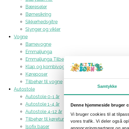
Bæreseler
Børnesikring
Sikkerhedsgitre
Slynger og vikler
Vogne
Barnevogne
Emmaljunga
Emmaljunga Tilbehør
Klap og kombivogne
Køreposer
Tilbehør til vogne
Samtykke
Autostole
Autostole 0-1 år
Autostole 1-4 år
Denne hjemmeside bruger c
Autostole 4-12 år
Vi bruger cookies til at tilpas
Tilbehør til køreturen
vores trafik. Vi deler også 
Isofix baser
annonceringspartnere og anal