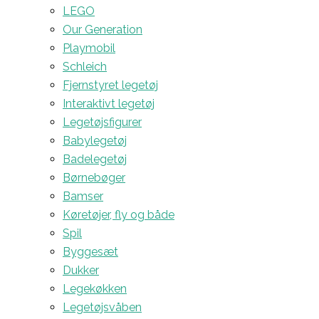
LEGO
Our Generation
Playmobil
Schleich
Fjernstyret legetøj
Interaktivt legetøj
Legetøjsfigurer
Babylegetøj
Badelegetøj
Børnebøger
Bamser
Køretøjer, fly og både
Spil
Byggesæt
Dukker
Legekøkken
Legetøjsvåben