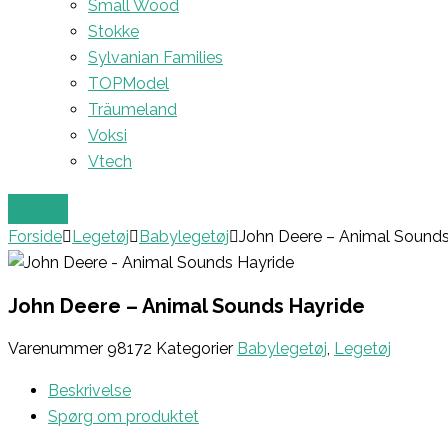
Small Wood
Stokke
Sylvanian Families
TOPModel
Träumeland
Voksi
Vtech
Forside
Legetøj
Babylegetøj
John Deere – Animal Sounds
John Deere – Animal Sounds Hayride
Varenummer
98172
Kategorier
Babylegetøj
,
Legetøj
Beskrivelse
Spørg om produktet