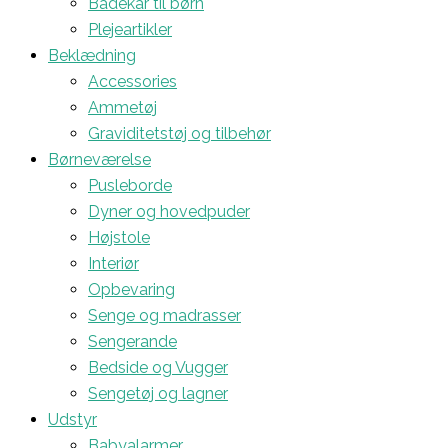
Badekar til børn
Plejeartikler
Beklædning
Accessories
Ammetøj
Graviditetstøj og tilbehør
Børneværelse
Pusleborde
Dyner og hovedpuder
Højstole
Interiør
Opbevaring
Senge og madrasser
Sengerande
Bedside og Vugger
Sengetøj og lagner
Udstyr
Babyalarmer