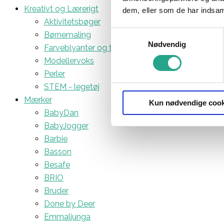
Kreativt og Lærerigt
dem, eller som de har indsaml
Aktivitetsbøger
Samtykkevalg
Børnemaling
Nødvendig
Farveblyanter og tuscher
Modellervoks
Perler
STEM - legetøj
Mærker
Kun nødvendige cook
BabyDan
BabyJogger
Barbie
Basson
Besafe
BRIO
Bruder
Done by Deer
Emmaljunga