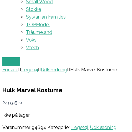
Small Wood
Stokke
Sylvanian Families
TOPModel
Träumeland
Voksi
Vtech
Forside
Legetøj
Udklædning
Hulk Marvel Kostume
Hulk Marvel Kostume
249,95
kr.
Ikke på lager
Varenummer
94694
Kategorier
Legetøj
,
Udklædning