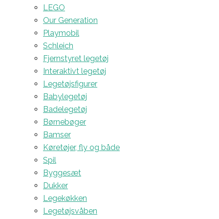
LEGO
Our Generation
Playmobil
Schleich
Fjernstyret legetøj
Interaktivt legetøj
Legetøjsfigurer
Babylegetøj
Badelegetøj
Børnebøger
Bamser
Køretøjer, fly og både
Spil
Byggesæt
Dukker
Legekøkken
Legetøjsvåben