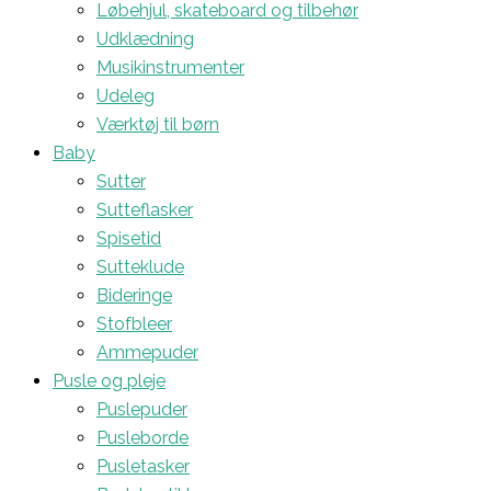
Løbehjul, skateboard og tilbehør
Udklædning
Musikinstrumenter
Udeleg
Værktøj til børn
Baby
Sutter
Sutteflasker
Spisetid
Sutteklude
Bideringe
Stofbleer
Ammepuder
Pusle og pleje
Puslepuder
Pusleborde
Pusletasker