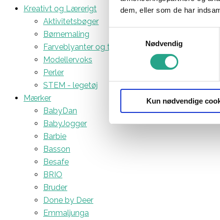
Kreativt og Lærerigt
dem, eller som de har indsaml
Aktivitetsbøger
Samtykkevalg
Børnemaling
Nødvendig
Farveblyanter og tuscher
Modellervoks
Perler
STEM - legetøj
Mærker
Kun nødvendige cook
BabyDan
BabyJogger
Barbie
Basson
Besafe
BRIO
Bruder
Done by Deer
Emmaljunga