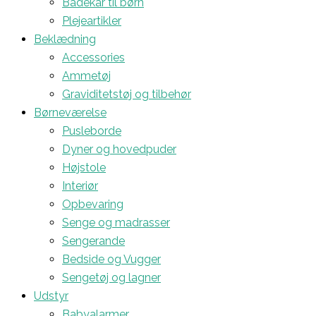
Badekar til børn
Plejeartikler
Beklædning
Accessories
Ammetøj
Graviditetstøj og tilbehør
Børneværelse
Pusleborde
Dyner og hovedpuder
Højstole
Interiør
Opbevaring
Senge og madrasser
Sengerande
Bedside og Vugger
Sengetøj og lagner
Udstyr
Babyalarmer