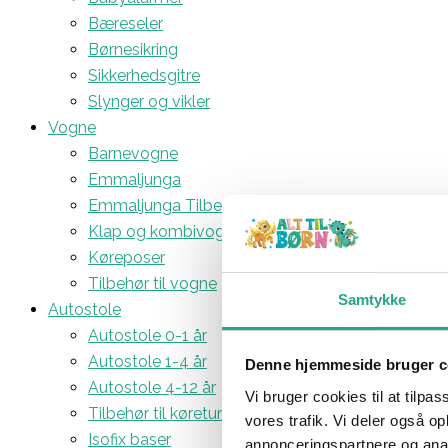
Bæreseler
Børnesikring
Sikkerhedsgitre
Slynger og vikler
Vogne
Barnevogne
Emmaljunga
Emmaljunga Tilbehør
Klap og kombivogne
Køreposer
Tilbehør til vogne
Samtykke
Autostole
Autostole 0-1 år
Autostole 1-4 år
Denne hjemmeside bruger c
Autostole 4-12 år
Vi bruger cookies til at tilpas
Tilbehør til køreturen
vores trafik. Vi deler også 
Isofix baser
annonceringspartnere og anal