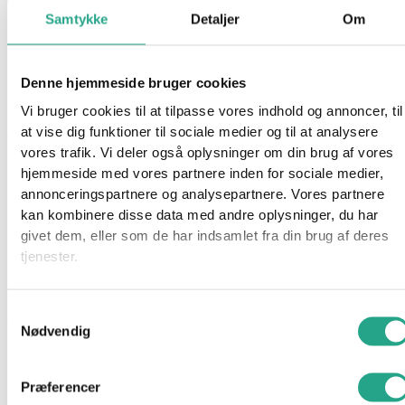
Samtykke
Detaljer
Om
Hulk Kostume 3-4 år
249,95
kr.
Denne hjemmeside bruger cookies
Ikke på lager
Vi bruger cookies til at tilpasse vores indhold og annoncer, til
at vise dig funktioner til sociale medier og til at analysere
Varenummer
9002
Kategorier
Kostumer
,
Legetøj
,
Udklædning
vores trafik. Vi deler også oplysninger om din brug af vores
hjemmeside med vores partnere inden for sociale medier,
Beskrivelse
annonceringspartnere og analysepartnere. Vores partnere
Spørg om produktet
kan kombinere disse data med andre oplysninger, du har
Bliv forvandlet til den store stærke Hulk med dette kostume.
givet dem, eller som de har indsamlet fra din brug af deres
tjenester.
Specifikationer:
Str.: small
Samtykkevalg
Alder:3-4 år
Nødvendig
Materiale: Polyester
Har du spørgsmål til denne vare?
Præferencer