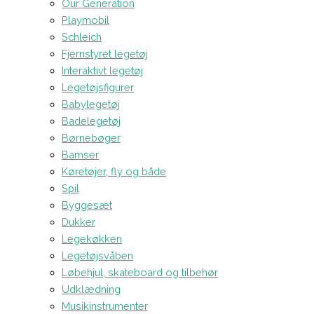
Our Generation
Playmobil
Schleich
Fjernstyret legetøj
Interaktivt legetøj
Legetøjsfigurer
Babylegetøj
Badelegetøj
Børnebøger
Bamser
Køretøjer, fly og både
Spil
Byggesæt
Dukker
Legekøkken
Legetøjsvåben
Løbehjul, skateboard og tilbehør
Udklædning
Musikinstrumenter