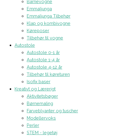
Barnevogne
Emmaljunga
Emmaljunga Tilbehør
Klap og kombivogne
Køreposer
Tilbehør til vogne
Autostole
Autostole 0-1 år
Autostole 1-4 år
Autostole 4-12 år
Tilbehør til køreturen
Isofix baser
Kreativt og Lærerigt
Aktivitetsbøger
Børnemaling
Farveblyanter og tuscher
Modellervoks
Perler
STEM - legetøj