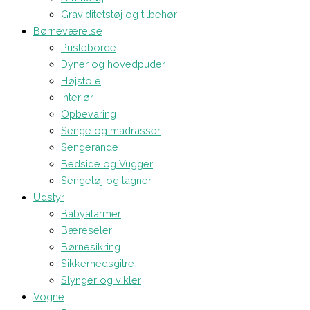
Graviditetstøj og tilbehør
Børneværelse
Pusleborde
Dyner og hovedpuder
Højstole
Interiør
Opbevaring
Senge og madrasser
Sengerande
Bedside og Vugger
Sengetøj og lagner
Udstyr
Babyalarmer
Bæreseler
Børnesikring
Sikkerhedsgitre
Slynger og vikler
Vogne