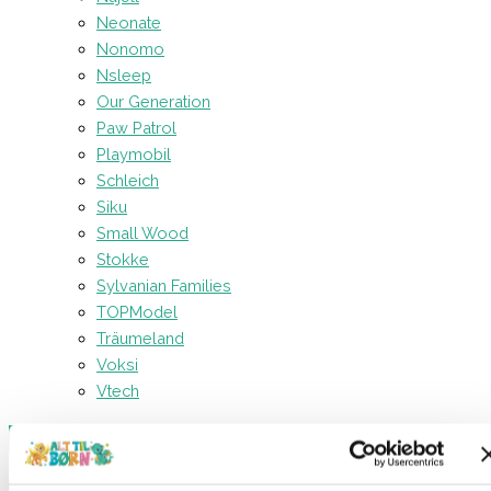
Neonate
Nonomo
Nsleep
Our Generation
Paw Patrol
Playmobil
Schleich
Siku
Small Wood
Stokke
Sylvanian Families
TOPModel
Träumeland
Voksi
Vtech
Forside
Legetøj
Udklædning
Kostumer
Hulk Kostume 3-4 år