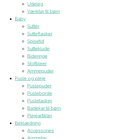
Udeleg
Værktøj til børn
Baby
Sutter
Sutteflasker
Spisetid
Sutteklude
Bideringe
Stofbleer
Ammepuder
Pusle og pleje
Puslepuder
Pusleborde
Pusletasker
Badekar til børn
Plejeartikler
Beklædning
Accessories
Ammetøj