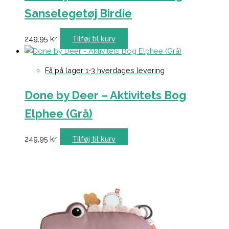
Sanselegetøj Birdie
249,95
kr.
Tilføj til kurv
Få på lager 1-3 hverdages levering
Done by Deer – Aktivitets Bog
Elphee (Grå)
249,95
kr.
Tilføj til kurv