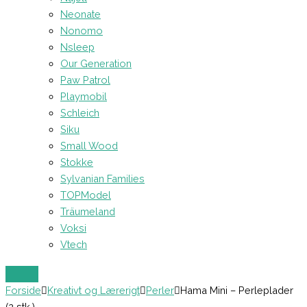
Neonate
Nonomo
Nsleep
Our Generation
Paw Patrol
Playmobil
Schleich
Siku
Small Wood
Stokke
Sylvanian Families
TOPModel
Träumeland
Voksi
Vtech
Forside
Kreativt og Lærerigt
Perler
Hama Mini – Perleplader
(2 stk.)