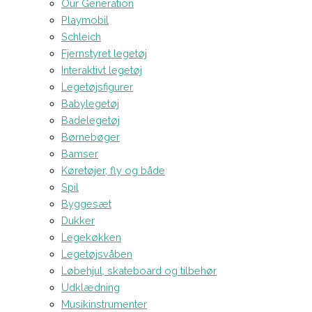
Our Generation
Playmobil
Schleich
Fjernstyret legetøj
Interaktivt legetøj
Legetøjsfigurer
Babylegetøj
Badelegetøj
Børnebøger
Bamser
Køretøjer, fly og både
Spil
Byggesæt
Dukker
Legekøkken
Legetøjsvåben
Løbehjul, skateboard og tilbehør
Udklædning
Musikinstrumenter