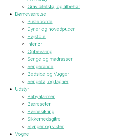
Graviditetstøj og tilbehør
Børneværelse
Pusleborde
Dyner og hovedpuder
Højstole
Interiør
Opbevaring
Senge og madrasser
Sengerande
Bedside og Vugger
Sengetøj og lagner
Udstyr
Babyalarmer
Bæreseler
Børnesikring
Sikkerhedsgitre
Slynger og vikler
Vogne