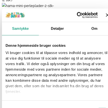
Hama Mini – Perleplader (2 stk.)
27,95
kr.
Samtykke
Detaljer
Om
Ikke på lager
Varenummer
7023
Kategorier
Hama
,
Kreativt og Lærerigt
,
Denne hjemmeside bruger cookies
Mærker
,
Perler
Vi bruger cookies til at tilpasse vores indhold og annoncer, til
Beskrivelse
at vise dig funktioner til sociale medier og til at analysere
vores trafik. Vi deler også oplysninger om din brug af vores
Spørg om produktet
hjemmeside med vores partnere inden for sociale medier,
Disse pakker fra Hama Mini indeholder 2 stk. perleplader med
annonceringspartnere og analysepartnere. Vores partnere
form som et hjerte.
kan kombinere disse data med andre oplysninger, du har
givet dem, eller som de har indsamlet fra din brug af deres
Hama mini perlerne er meget små perler, der kun måler 2,5
tjenester.
mm.
Samtykkevalg
Alder: 10 år