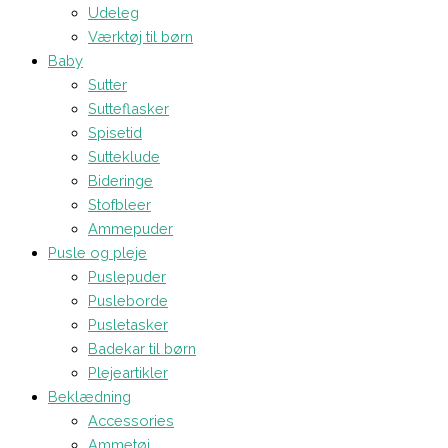
Udeleg
Værktøj til børn
Baby
Sutter
Sutteflasker
Spisetid
Sutteklude
Bideringe
Stofbleer
Ammepuder
Pusle og pleje
Puslepuder
Pusleborde
Pusletasker
Badekar til børn
Plejeartikler
Beklædning
Accessories
Ammetøj