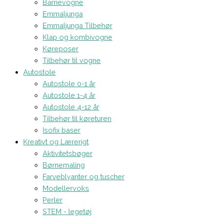
Barnevogne
Emmaljunga
Emmaljunga Tilbehør
Klap og kombivogne
Køreposer
Tilbehør til vogne
Autostole
Autostole 0-1 år
Autostole 1-4 år
Autostole 4-12 år
Tilbehør til køreturen
Isofix baser
Kreativt og Lærerigt
Aktivitetsbøger
Børnemaling
Farveblyanter og tuscher
Modellervoks
Perler
STEM - legetøj