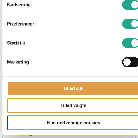
Nødvendig
Har du spørgsmål til denne vare?
Præferencer
"
*
" indikerer påkrævede felter
Navn
*
Statistik
Marketing
E-mail
*
Tillad alle
Telefon
Tillad valgte
Kun nødvendige cookies
Skriv dit spørgsmål