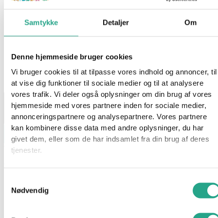
Hama Mini – 2000 stk. Perler (Vinrød)
Samtykke
Detaljer
Om
16,95
kr.
Denne hjemmeside bruger cookies
På lager 1-3 hverdages levering
Vi bruger cookies til at tilpasse vores indhold og annoncer, til
På lager:
På lager
at vise dig funktioner til sociale medier og til at analysere
vores trafik. Vi deler også oplysninger om din brug af vores
hjemmeside med vores partnere inden for sociale medier,
annonceringspartnere og analysepartnere. Vores partnere
kan kombinere disse data med andre oplysninger, du har
Læg i kurv
givet dem, eller som de har indsamlet fra din brug af deres
Varenummer
7082
Kategorier
Hama
,
Kreativt og Lærerigt
,
tjenester.
Mærker
,
Perler
Beskrivelse
Samtykkevalg
Nødvendig
Spørg om produktet
Denne pose fra Hama indeholder intet mindre end 2000 perler i