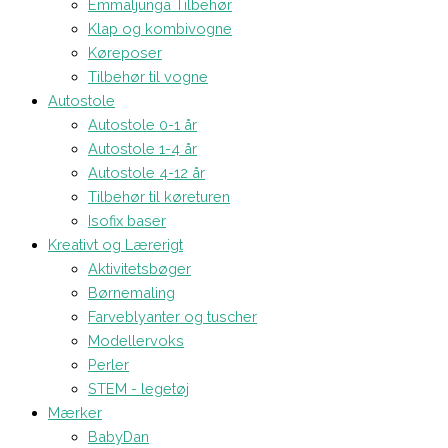
Emmaljunga Tilbehør
Klap og kombivogne
Køreposer
Tilbehør til vogne
Autostole
Autostole 0-1 år
Autostole 1-4 år
Autostole 4-12 år
Tilbehør til køreturen
Isofix baser
Kreativt og Lærerigt
Aktivitetsbøger
Børnemaling
Farveblyanter og tuscher
Modellervoks
Perler
STEM - legetøj
Mærker
BabyDan