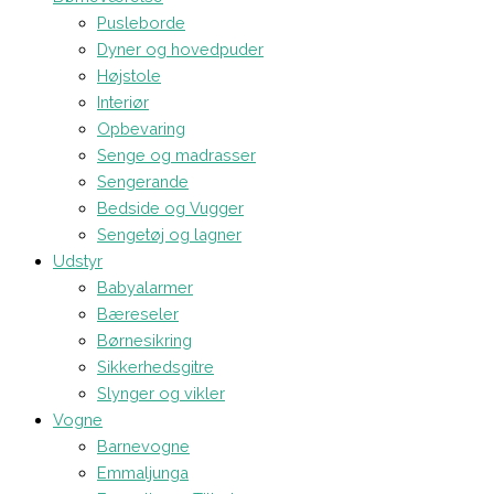
Pusleborde
Dyner og hovedpuder
Højstole
Interiør
Opbevaring
Senge og madrasser
Sengerande
Bedside og Vugger
Sengetøj og lagner
Udstyr
Babyalarmer
Bæreseler
Børnesikring
Sikkerhedsgitre
Slynger og vikler
Vogne
Barnevogne
Emmaljunga