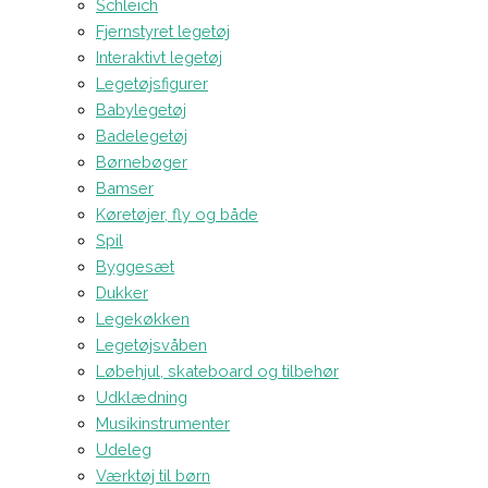
Schleich
Fjernstyret legetøj
Interaktivt legetøj
Legetøjsfigurer
Babylegetøj
Badelegetøj
Børnebøger
Bamser
Køretøjer, fly og både
Spil
Byggesæt
Dukker
Legekøkken
Legetøjsvåben
Løbehjul, skateboard og tilbehør
Udklædning
Musikinstrumenter
Udeleg
Værktøj til børn