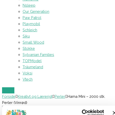
Nsleep
Our Generation
Paw Patrol
Playmobil
Schleich
Siku
Small Wood
Stokke
Sylvanian Families
TOPModel
Träumeland
Voksi
Vtech
Forside
Kreativt og Lærerigt
Perler
Hama Mini – 2000 stk.
Perler (Vinrød)