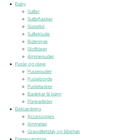
Baby
Sutter
Sutteflasker
Spisetid
Sutteklude
Bideringe
Stofbleer
Ammepuder
Pusle og pleje
Puslepuder
Pusleborde
Pusletasker
Badekar til børn
Plejeartikler
Beklædning
Accessories
Ammetøj
Graviditetstøj og tilbehør
Børneværelse