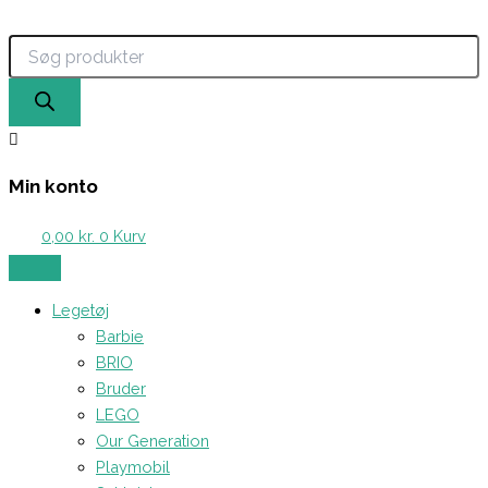
Products
Hama
Gå
search
Mini
til
-
indholdet
2000
stk.
Perler
(Vinrød)
antal
Min konto
0,00
kr.
0
Kurv
Legetøj
Barbie
BRIO
Bruder
LEGO
Our Generation
Playmobil