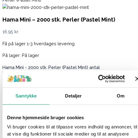
Hama Mini – 2000 stk. Perler (Pastel Mint)
16,95
kr.
Få på lager 1-3 hverdages levering
På lager:
På lager
Hama Mini - 2000 stk. Perler (Pastel Mint) antal
Samtykke
Detaljer
Om
Læg i kurv
Varenummer
7071
Kategorier
Hama
,
Kreativt og Lærerigt
,
Mærker
,
Perler
Denne hjemmeside bruger cookies
Beskrivelse
Vi bruger cookies til at tilpasse vores indhold og annoncer, til
Spørg om produktet
at vise dig funktioner til sociale medier og til at analysere