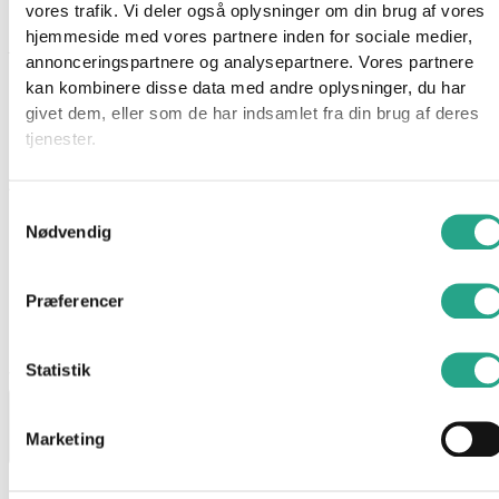
vores trafik. Vi deler også oplysninger om din brug af vores
Denne pose fra Hama indeholder intet mindre end 2000 perler i
hjemmeside med vores partnere inden for sociale medier,
farven: Pastel Mint
annonceringspartnere og analysepartnere. Vores partnere
kan kombinere disse data med andre oplysninger, du har
Hama mini er små perler til børn over 10 år. Perlerne måler 2,5
givet dem, eller som de har indsamlet fra din brug af deres
mm.
tjenester.
Alder: 10 år
Samtykkevalg
Farve: Pastel Mint
Nødvendig
Har du spørgsmål til denne vare?
Præferencer
"
*
" indikerer påkrævede felter
Dette felt er skjult, når du får vist formularen
Statistik
varenavn
Marketing
Dette felt er skjult, når du får vist formularen