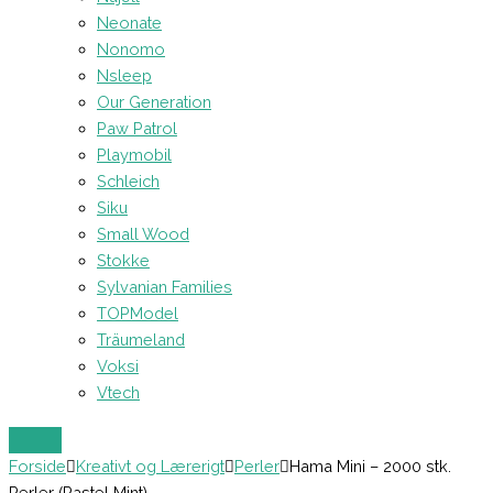
Neonate
Nonomo
Nsleep
Our Generation
Paw Patrol
Playmobil
Schleich
Siku
Small Wood
Stokke
Sylvanian Families
TOPModel
Träumeland
Voksi
Vtech
Forside
Kreativt og Lærerigt
Perler
Hama Mini – 2000 stk.
Perler (Pastel Mint)