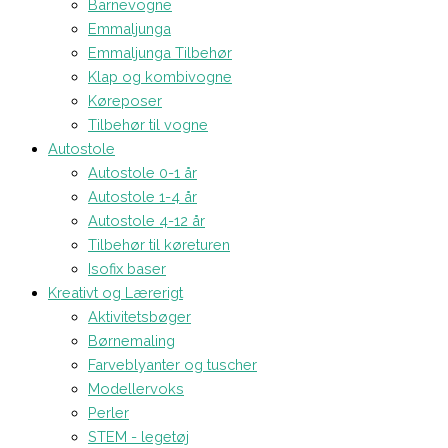
Barnevogne
Emmaljunga
Emmaljunga Tilbehør
Klap og kombivogne
Køreposer
Tilbehør til vogne
Autostole
Autostole 0-1 år
Autostole 1-4 år
Autostole 4-12 år
Tilbehør til køreturen
Isofix baser
Kreativt og Lærerigt
Aktivitetsbøger
Børnemaling
Farveblyanter og tuscher
Modellervoks
Perler
STEM - legetøj