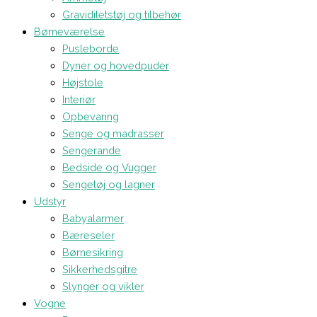
Graviditetstøj og tilbehør
Børneværelse
Pusleborde
Dyner og hovedpuder
Højstole
Interiør
Opbevaring
Senge og madrasser
Sengerande
Bedside og Vugger
Sengetøj og lagner
Udstyr
Babyalarmer
Bæreseler
Børnesikring
Sikkerhedsgitre
Slynger og vikler
Vogne