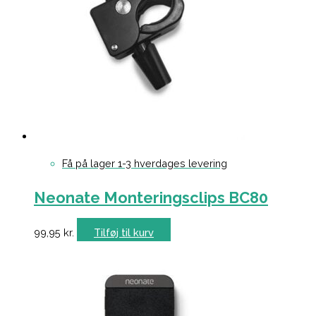
Få på lager 1-3 hverdages levering
Neonate Monteringsclips BC80
99,95
kr.
Tilføj til kurv