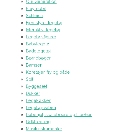
Our Generation
Playmobil
Schleich
Fjernstyret legetøj
Interaktivt legetøj
Legetøjsfigurer
Babylegetøj
Badelegetøj
Børnebøger
Bamser
Køretøjer, fly og både
Spil
Byggesæt
Dukker
Legekøkken
Legetøjsvåben
Løbehjul, skateboard og tilbehør
Udklædning
Musikinstrumenter