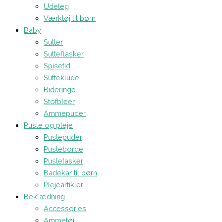
Udeleg
Værktøj til børn
Baby
Sutter
Sutteflasker
Spisetid
Sutteklude
Bideringe
Stofbleer
Ammepuder
Pusle og pleje
Puslepuder
Pusleborde
Pusletasker
Badekar til børn
Plejeartikler
Beklædning
Accessories
Ammetøj