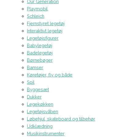
Our Generation
Playmobil
Schleich
Fjernstyret legetøj
Interaktivt legetøj
Legetøjsfigurer
Babylegetøj
Badelegetøj
Børnebøger
Bamser
Køretøjer, fly og både
Spil
Byggesæt
Dukker
Legekøkken
Legetøjsvåben
Løbehjul, skateboard og tilbehør
Udklædning
Musikinstrumenter