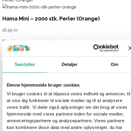
Hama Mini – 2000 stk. Perler (Orange)
16,95
kr.
Få på lager 1-3 hverdages levering
På lager:
På lager
Hama Mini - 2000 stk. Perler (Orange) antal
Samtykke
Detaljer
Om
Denne hjemmeside bruger cookies
Læg i kurv
Vi bruger cookies til at tilpasse vores indhold og annoncer, til
at vise dig funktioner til sociale medier og til at analysere
Varenummer
7064
Kategorier
Hama
,
Kreativt og Lærerigt
,
vores trafik. Vi deler også oplysninger om din brug af vores
Mærker
,
Perler
hjemmeside med vores partnere inden for sociale medier,
Beskrivelse
annonceringspartnere og analysepartnere. Vores partnere
Spørg om produktet
kan kombinere disse data med andre oplysninger, du har