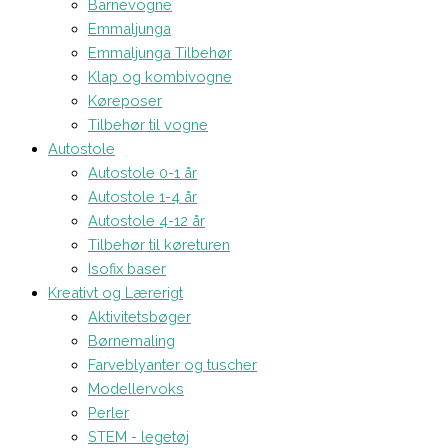
Barnevogne
Emmaljunga
Emmaljunga Tilbehør
Klap og kombivogne
Køreposer
Tilbehør til vogne
Autostole
Autostole 0-1 år
Autostole 1-4 år
Autostole 4-12 år
Tilbehør til køreturen
Isofix baser
Kreativt og Lærerigt
Aktivitetsbøger
Børnemaling
Farveblyanter og tuscher
Modellervoks
Perler
STEM - legetøj