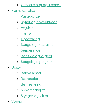
Graviditetstøj og tilbehør
Børneværelse
Pusleborde
Dyner og hovedpuder
Højstole
Interiør
Opbevaring
Senge og madrasser
Sengerande
Bedside og Vugger
Sengetøj og lagner
Udstyr
Babyalarmer
Bæreseler
Børnesikring
Sikkerhedsgitre
Slynger og vikler
Vogne