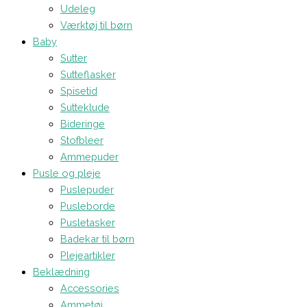
Udeleg
Værktøj til børn
Baby
Sutter
Sutteflasker
Spisetid
Sutteklude
Bideringe
Stofbleer
Ammepuder
Pusle og pleje
Puslepuder
Pusleborde
Pusletasker
Badekar til børn
Plejeartikler
Beklædning
Accessories
Ammetøj