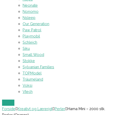
Neonate
Nonomo
Nsleep
Our Generation
Paw Patrol
Playmobil
Schleich
Siku
Small Wood
Stokke
Sylvanian Families
TOPModel
Träumeland
Voksi
Vtech
Forside
Kreativt og Lærerigt
Perler
Hama Mini – 2000 stk.
Perler (Orange)