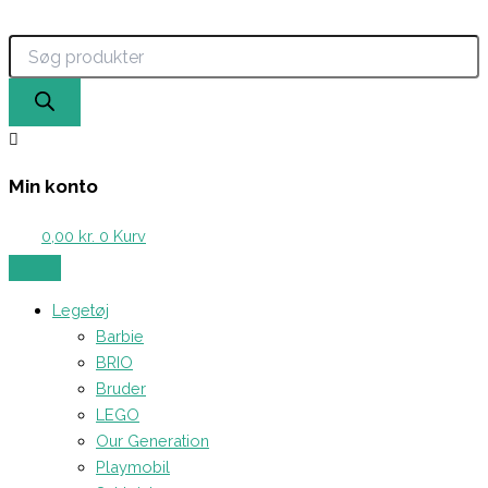
Products
Hama
Gå
search
Mini
til
-
indholdet
2000
stk.
Perler
(Olivengrøn)
antal
Min konto
0,00
kr.
0
Kurv
Legetøj
Barbie
BRIO
Bruder
LEGO
Our Generation
Playmobil