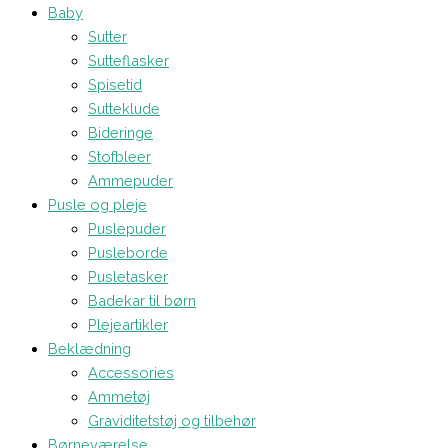
Baby
Sutter
Sutteflasker
Spisetid
Sutteklude
Bideringe
Stofbleer
Ammepuder
Pusle og pleje
Puslepuder
Pusleborde
Pusletasker
Badekar til børn
Plejeartikler
Beklædning
Accessories
Ammetøj
Graviditetstøj og tilbehør
Børneværelse