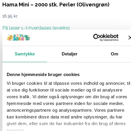
Hama Mini – 2000 stk. Perler (Olivengrøn)
16,95
kr.
På lager 1-3 hverdages levering
På lager:
På lager
Samtykke
Detaljer
Om
Læg i kurv
Denne hjemmeside bruger cookies
Varenummer
7063
Kategorier
Hama
,
Kreativt og Lærerigt
,
Vi bruger cookies til at tilpasse vores indhold og annoncer, til
Mærker
,
Perler
at vise dig funktioner til sociale medier og til at analysere
vores trafik. Vi deler også oplysninger om din brug af vores
Beskrivelse
hjemmeside med vores partnere inden for sociale medier,
Spørg om produktet
annonceringspartnere og analysepartnere. Vores partnere
kan kombinere disse data med andre oplysninger, du har
Denne pose fra Hama indeholder intet mindre end 2000 perler i
givet dem, eller som de har indsamlet fra din brug af deres
farven: Olivengrøn
tjenester.