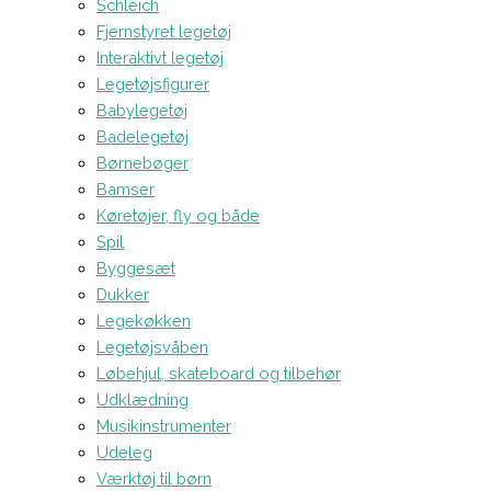
Schleich
Fjernstyret legetøj
Interaktivt legetøj
Legetøjsfigurer
Babylegetøj
Badelegetøj
Børnebøger
Bamser
Køretøjer, fly og både
Spil
Byggesæt
Dukker
Legekøkken
Legetøjsvåben
Løbehjul, skateboard og tilbehør
Udklædning
Musikinstrumenter
Udeleg
Værktøj til børn