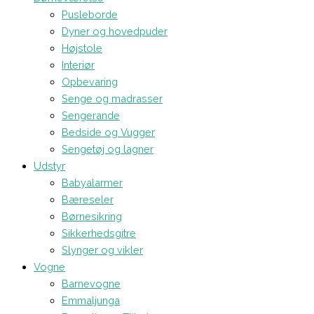
Pusleborde
Dyner og hovedpuder
Højstole
Interiør
Opbevaring
Senge og madrasser
Sengerande
Bedside og Vugger
Sengetøj og lagner
Udstyr
Babyalarmer
Bæreseler
Børnesikring
Sikkerhedsgitre
Slynger og vikler
Vogne
Barnevogne
Emmaljunga