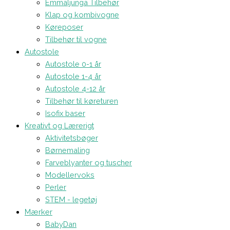
Emmaljunga Tilbehør
Klap og kombivogne
Køreposer
Tilbehør til vogne
Autostole
Autostole 0-1 år
Autostole 1-4 år
Autostole 4-12 år
Tilbehør til køreturen
Isofix baser
Kreativt og Lærerigt
Aktivitetsbøger
Børnemaling
Farveblyanter og tuscher
Modellervoks
Perler
STEM - legetøj
Mærker
BabyDan