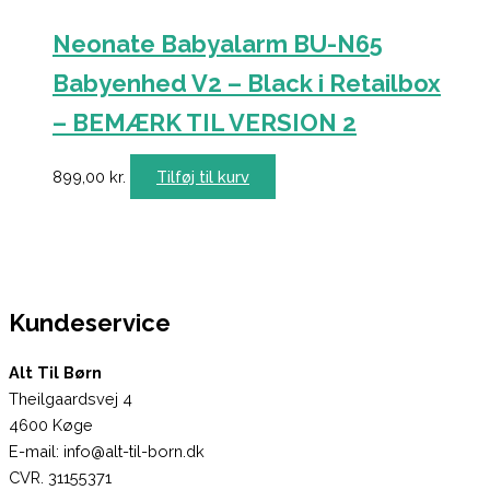
Neonate Babyalarm BU-N65
Babyenhed V2 – Black i Retailbox
– BEMÆRK TIL VERSION 2
899,00
kr.
Tilføj til kurv
Kundeservice
Alt Til Børn
Theilgaardsvej 4
4600 Køge
E-mail: info@alt-til-born.dk
CVR. 31155371