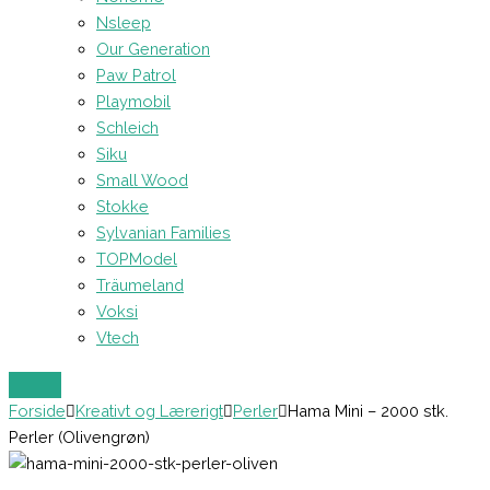
Nsleep
Our Generation
Paw Patrol
Playmobil
Schleich
Siku
Small Wood
Stokke
Sylvanian Families
TOPModel
Träumeland
Voksi
Vtech
Forside
Kreativt og Lærerigt
Perler
Hama Mini – 2000 stk.
Perler (Olivengrøn)