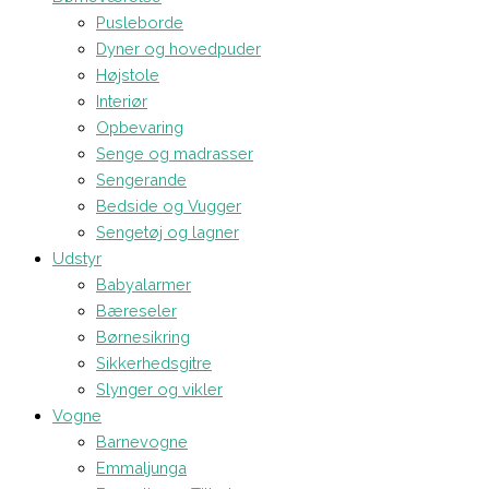
Pusleborde
Dyner og hovedpuder
Højstole
Interiør
Opbevaring
Senge og madrasser
Sengerande
Bedside og Vugger
Sengetøj og lagner
Udstyr
Babyalarmer
Bæreseler
Børnesikring
Sikkerhedsgitre
Slynger og vikler
Vogne
Barnevogne
Emmaljunga