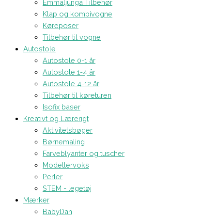
Emmaljunga Tilbehør
Klap og kombivogne
Køreposer
Tilbehør til vogne
Autostole
Autostole 0-1 år
Autostole 1-4 år
Autostole 4-12 år
Tilbehør til køreturen
Isofix baser
Kreativt og Lærerigt
Aktivitetsbøger
Børnemaling
Farveblyanter og tuscher
Modellervoks
Perler
STEM - legetøj
Mærker
BabyDan