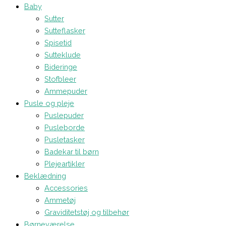
Baby
Sutter
Sutteflasker
Spisetid
Sutteklude
Bideringe
Stofbleer
Ammepuder
Pusle og pleje
Puslepuder
Pusleborde
Pusletasker
Badekar til børn
Plejeartikler
Beklædning
Accessories
Ammetøj
Graviditetstøj og tilbehør
Børneværelse