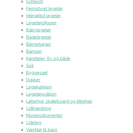
Schleich
Fjernstyret legetøj
Interaktivt legetøj
Legetøjsfigurer
Babylegetøj
Badelegetøj
Børnebøger
Bamser
Køretøjer, fly og både
Spil
Byggesæt
Dukker
Legekøkken
Legetøjsvåben
Løbehjul, skateboard og tilbehør
Udklædning
Musikinstrumenter
Udeleg
Værktøj til børn