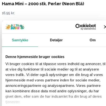
Hama Mini – 2000 stk. Perler (Neon Blå)
16,95
kr.
På lager 1-3 hverdages levering
På lager:
På lager
Samtykke
Detaljer
Om
Denne hjemmeside bruger cookies
Læg i kurv
Vi bruger cookies til at tilpasse vores indhold og annoncer, til
Varenummer
7055
Kategorier
Hama
,
Kreativt og Lærerigt
,
at vise dig funktioner til sociale medier og til at analysere
Mærker
,
Perler
vores trafik. Vi deler også oplysninger om din brug af vores
hjemmeside med vores partnere inden for sociale medier,
Beskrivelse
annonceringspartnere og analysepartnere. Vores partnere
Spørg om produktet
kan kombinere disse data med andre oplysninger, du har
Denne pose fra Hama indeholder intet mindre end 2000 perler i
givet dem, eller som de har indsamlet fra din brug af deres
farven: neon blå.
tjenester.