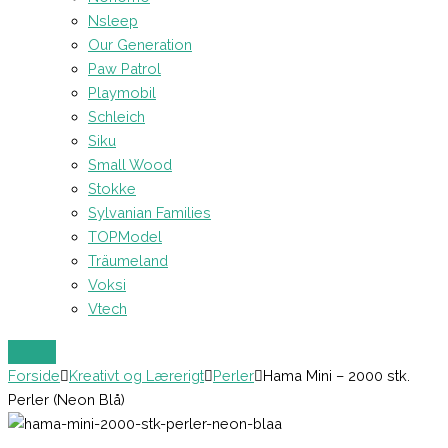
Nsleep
Our Generation
Paw Patrol
Playmobil
Schleich
Siku
Small Wood
Stokke
Sylvanian Families
TOPModel
Träumeland
Voksi
Vtech
Forside
Kreativt og Lærerigt
Perler
Hama Mini – 2000 stk.
Perler (Neon Blå)