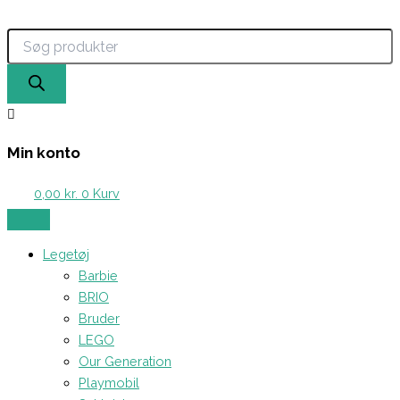
Products
Hama
Gå
search
Mini
til
-
indholdet
2000
stk.
Perler
(Neon
Blå)
antal
Min konto
0,00
kr.
0
Kurv
Legetøj
Barbie
BRIO
Bruder
LEGO
Our Generation
Playmobil