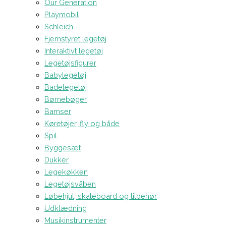
Our Generation
Playmobil
Schleich
Fjernstyret legetøj
Interaktivt legetøj
Legetøjsfigurer
Babylegetøj
Badelegetøj
Børnebøger
Bamser
Køretøjer, fly og både
Spil
Byggesæt
Dukker
Legekøkken
Legetøjsvåben
Løbehjul, skateboard og tilbehør
Udklædning
Musikinstrumenter