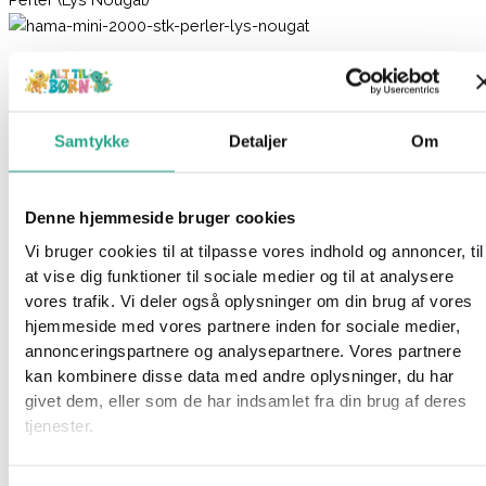
Hama Mini – 2000 stk. Perler (Lys Nougat)
16,95
kr.
Samtykke
Detaljer
Om
Ikke på lager
Varenummer
7051
Kategorier
Hama
,
Kreativt og Lærerigt
,
Denne hjemmeside bruger cookies
Mærker
,
Perler
Vi bruger cookies til at tilpasse vores indhold og annoncer, til
Beskrivelse
at vise dig funktioner til sociale medier og til at analysere
Spørg om produktet
vores trafik. Vi deler også oplysninger om din brug af vores
hjemmeside med vores partnere inden for sociale medier,
Denne pose fra Hama indeholder intet mindre end 2000 perler i
annonceringspartnere og analysepartnere. Vores partnere
farven: Lys nougat.
kan kombinere disse data med andre oplysninger, du har
givet dem, eller som de har indsamlet fra din brug af deres
Hama mini er små perler til børn over 10 år. Perlerne måler 2,5
tjenester.
mm.
Alder: 10 år