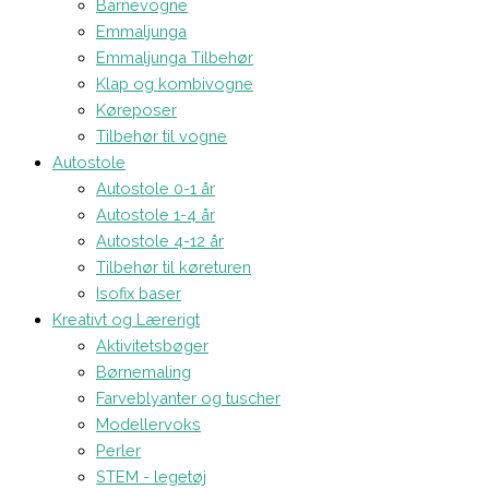
Barnevogne
Emmaljunga
Emmaljunga Tilbehør
Klap og kombivogne
Køreposer
Tilbehør til vogne
Autostole
Autostole 0-1 år
Autostole 1-4 år
Autostole 4-12 år
Tilbehør til køreturen
Isofix baser
Kreativt og Lærerigt
Aktivitetsbøger
Børnemaling
Farveblyanter og tuscher
Modellervoks
Perler
STEM - legetøj