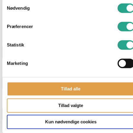
Samtykkevalg
Farve: Lys nougat
Nødvendig
Har du spørgsmål til denne vare?
Præferencer
"
*
" indikerer påkrævede felter
Navn
*
Statistik
Marketing
E-mail
*
Tillad alle
Telefon
Tillad valgte
Kun nødvendige cookies