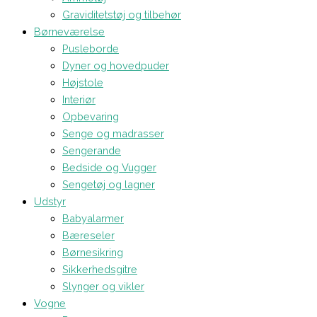
Graviditetstøj og tilbehør
Børneværelse
Pusleborde
Dyner og hovedpuder
Højstole
Interiør
Opbevaring
Senge og madrasser
Sengerande
Bedside og Vugger
Sengetøj og lagner
Udstyr
Babyalarmer
Bæreseler
Børnesikring
Sikkerhedsgitre
Slynger og vikler
Vogne