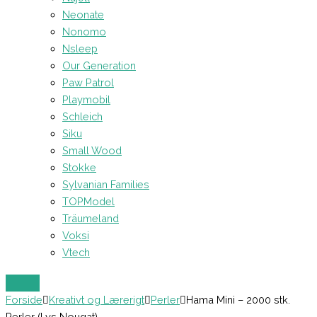
Neonate
Nonomo
Nsleep
Our Generation
Paw Patrol
Playmobil
Schleich
Siku
Small Wood
Stokke
Sylvanian Families
TOPModel
Träumeland
Voksi
Vtech
Forside
Kreativt og Lærerigt
Perler
Hama Mini – 2000 stk.
Perler (Lys Nougat)