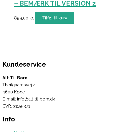
– BEMÆRK TIL VERSION 2
899,00
kr.
Tilføj til kurv
Kundeservice
Alt Til Børn
Theilgaardsvej 4
4600 Køge
E-mail: info@alt-til-born.dk
CVR. 31155371
Info