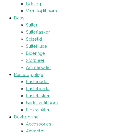
Udeleg
Værktøj til børn
Baby
Sutter
Sutteflasker
Spisetid
Sutteklude
Bideringe
Stofbleer
Ammepuder
Pusle og pleje
Puslepuder
Pusleborde
Pusletasker
Badekar til børn
Plejeartikler
Beklædning
Accessories
Ammetøj