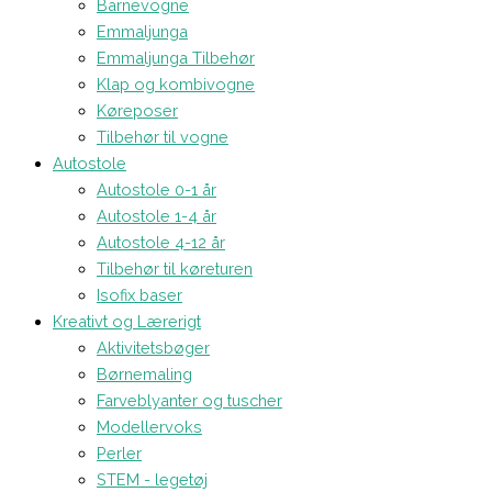
Barnevogne
Emmaljunga
Emmaljunga Tilbehør
Klap og kombivogne
Køreposer
Tilbehør til vogne
Autostole
Autostole 0-1 år
Autostole 1-4 år
Autostole 4-12 år
Tilbehør til køreturen
Isofix baser
Kreativt og Lærerigt
Aktivitetsbøger
Børnemaling
Farveblyanter og tuscher
Modellervoks
Perler
STEM - legetøj