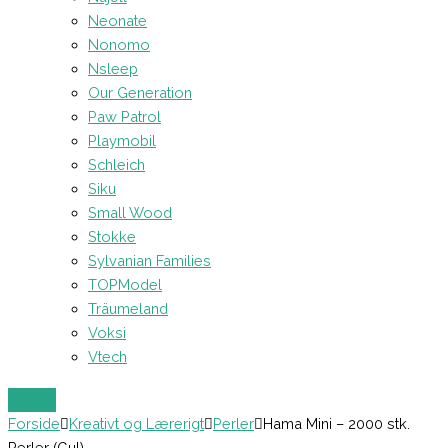
Neonate
Nonomo
Nsleep
Our Generation
Paw Patrol
Playmobil
Schleich
Siku
Small Wood
Stokke
Sylvanian Families
TOPModel
Träumeland
Voksi
Vtech
Forside
Kreativt og Lærerigt
Perler
Hama Mini – 2000 stk.
Perler (Gul)