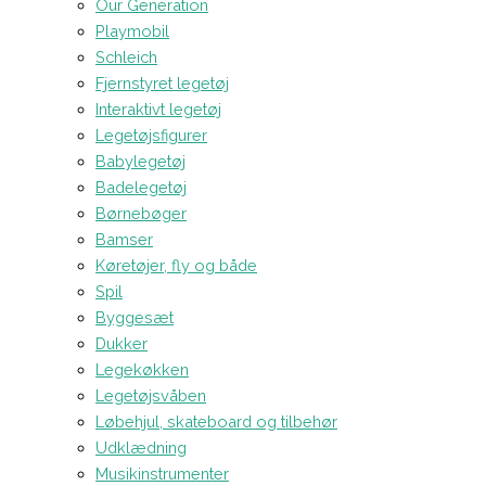
Our Generation
Playmobil
Schleich
Fjernstyret legetøj
Interaktivt legetøj
Legetøjsfigurer
Babylegetøj
Badelegetøj
Børnebøger
Bamser
Køretøjer, fly og både
Spil
Byggesæt
Dukker
Legekøkken
Legetøjsvåben
Løbehjul, skateboard og tilbehør
Udklædning
Musikinstrumenter