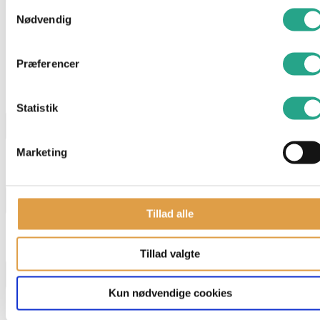
Samtykkevalg
Farve: Gul
Nødvendig
Har du spørgsmål til denne vare?
Præferencer
"
*
" indikerer påkrævede felter
Navn
*
Statistik
Marketing
E-mail
*
Tillad alle
Telefon
Tillad valgte
Kun nødvendige cookies