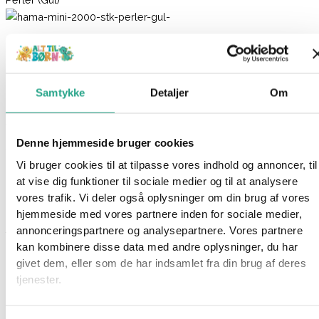
Hama Mini – 2000 stk. Perler (Gul)
16,95
kr.
Samtykke
Detaljer
Om
Ikke på lager
Varenummer
7039
Kategorier
Hama
,
Kreativt og Lærerigt
,
Denne hjemmeside bruger cookies
Mærker
,
Perler
Vi bruger cookies til at tilpasse vores indhold og annoncer, til
Beskrivelse
at vise dig funktioner til sociale medier og til at analysere
Spørg om produktet
vores trafik. Vi deler også oplysninger om din brug af vores
hjemmeside med vores partnere inden for sociale medier,
Denne pose fra Hama indeholder intet mindre end 2000 perler i
annonceringspartnere og analysepartnere. Vores partnere
farven: Gul
kan kombinere disse data med andre oplysninger, du har
givet dem, eller som de har indsamlet fra din brug af deres
Hama mini er små perler til børn over 10 år. Perlerne måler 2,5
tjenester.
mm.
Alder: 10 år