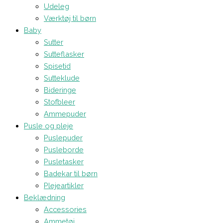
Udeleg
Værktøj til børn
Baby
Sutter
Sutteflasker
Spisetid
Sutteklude
Bideringe
Stofbleer
Ammepuder
Pusle og pleje
Puslepuder
Pusleborde
Pusletasker
Badekar til børn
Plejeartikler
Beklædning
Accessories
Ammetøj