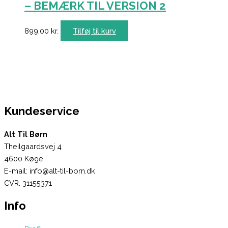
– BEMÆRK TIL VERSION 2
899,00
kr.
Tilføj til kurv
Kundeservice
Alt Til Børn
Theilgaardsvej 4
4600 Køge
E-mail: info@alt-til-born.dk
CVR. 31155371
Info