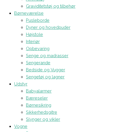
Graviditetstøj og tilbehør
Børneværelse
Pusleborde
Dyner og hovedpuder
Højstole
Interiør
Opbevaring
Senge og madrasser
Sengerande
Bedside og Vugger
Sengetøj og lagner
Udstyr
Babyalarmer
Bæreseler
Børnesikring
Sikkerhedsgitre
Slynger og vikler
Vogne