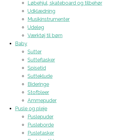
Løbehjul, skateboard og tilbehør
Udklædning
Musikinstrumenter
Udeleg
Værktøj til børn
Baby
Sutter
Sutteflasker
Spisetid
Sutteklude
Bideringe
Stofbleer
Ammepuder
Pusle og pleje
Puslepuder
Pusleborde
Pusletasker