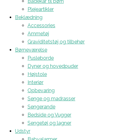
Badekar til børn
Plejeartikler
Beklædning
Accessories
Ammetøj
Graviditetstøj og tilbehør
Børneværelse
Pusleborde
Dyner og hovedpuder
Højstole
Interiør
Opbevaring
Senge og madrasser
Sengerande
Bedside og Vugger
Sengetøj og lagner
Udstyr
Babyalarmer