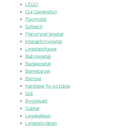
LEGO
Our Generation
Playmobil
Schleich
Fjernstyret legetøj
Interaktivt legetøj
Legetøjsfigurer
Babylegetøj
Badelegetøj
Børnebøger
Bamser
Køretøjer, fly og både
Spil
Byggesæt
Dukker
Legekøkken
Legetøjsvåben