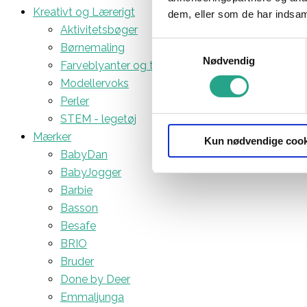
Kreativt og Lærerigt
dem, eller som de har indsaml
Aktivitetsbøger
Samtykkevalg
Børnemaling
Nødvendig
Farveblyanter og tuscher
Modellervoks
Perler
STEM - legetøj
Mærker
Kun nødvendige cook
BabyDan
BabyJogger
Barbie
Basson
Besafe
BRIO
Bruder
Done by Deer
Emmaljunga