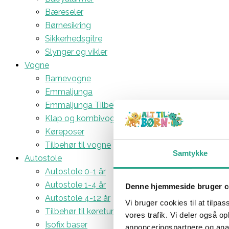
Bæreseler
Børnesikring
Sikkerhedsgitre
Slynger og vikler
Vogne
Barnevogne
Emmaljunga
Emmaljunga Tilbehør
Klap og kombivogne
Køreposer
Tilbehør til vogne
Samtykke
Autostole
Autostole 0-1 år
Autostole 1-4 år
Denne hjemmeside bruger c
Autostole 4-12 år
Vi bruger cookies til at tilpas
Tilbehør til køreturen
vores trafik. Vi deler også 
Isofix baser
annonceringspartnere og anal