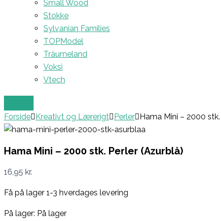
Small Wood
Stokke
Sylvanian Families
TOPModel
Träumeland
Voksi
Vtech
Forside
Kreativt og Lærerigt
Perler
Hama Mini – 2000 stk. 
Hama Mini – 2000 stk. Perler (Azurblå)
16,95
kr.
Få på lager 1-3 hverdages levering
På lager:
På lager