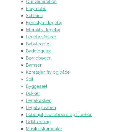
Our Generation
Playmobil
Schleich
Fjernstyret legetøj
Interaktivt legetøj
Legetøjsfigurer
Babylegetøj
Badelegetøj
Børnebøger
Bamser
Køretøjer, fly og både
Spil
Byggesæt
Dukker
Legekøkken
Legetøjsvåben
Løbehjul, skateboard og tilbehør
Udklædning
Musikinstrumenter