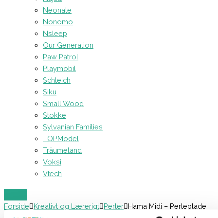
Neonate
Nonomo
Nsleep
Our Generation
Paw Patrol
Playmobil
Schleich
Siku
Small Wood
Stokke
Sylvanian Families
TOPModel
Träumeland
Voksi
Vtech
Forside
Kreativt og Lærerigt
Perler
Hama Midi – Perleplade
Søhest