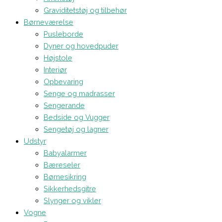
Graviditetstøj og tilbehør
Børneværelse
Pusleborde
Dyner og hovedpuder
Højstole
Interiør
Opbevaring
Senge og madrasser
Sengerande
Bedside og Vugger
Sengetøj og lagner
Udstyr
Babyalarmer
Bæreseler
Børnesikring
Sikkerhedsgitre
Slynger og vikler
Vogne