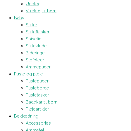
Udeleg
Værktøj til børn
Baby
Sutter
Sutteflasker
Spisetid
Sutteklude
Bideringe
Stofbleer
Ammepuder
Pusle og pleje
Puslepuder
Pusleborde
Pusletasker
Badekar til børn
Plejeartikler
Beklædning
Accessories
Ammetøj