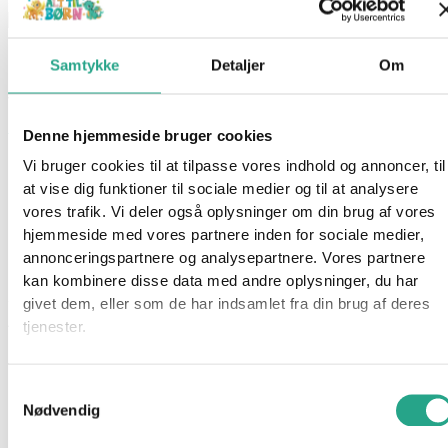
Hama Midi – Perleplade Søhest
Samtykke
Detaljer
Om
Varenummer
96775
Kategorier
Hama
,
Kreativt og Lærerigt
,
Mærker
,
Perler
Denne hjemmeside bruger cookies
Beskrivelse
Vi bruger cookies til at tilpasse vores indhold og annoncer, til
Spørg om produktet
at vise dig funktioner til sociale medier og til at analysere
vores trafik. Vi deler også oplysninger om din brug af vores
Fin perleplade med Søhest motiv, der passer til perler fra Hama
hjemmeside med vores partnere inden for sociale medier,
Midi.
annonceringspartnere og analysepartnere. Vores partnere
kan kombinere disse data med andre oplysninger, du har
Specifikationer
givet dem, eller som de har indsamlet fra din brug af deres
Alder: Fra 5 år
tjenester.
Motiv: Søhest
Samtykkevalg
Har du spørgsmål til denne vare?
Nødvendig
"
*
" indikerer påkrævede felter