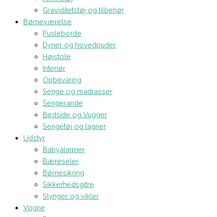
Graviditetstøj og tilbehør
Børneværelse
Pusleborde
Dyner og hovedpuder
Højstole
Interiør
Opbevaring
Senge og madrasser
Sengerande
Bedside og Vugger
Sengetøj og lagner
Udstyr
Babyalarmer
Bæreseler
Børnesikring
Sikkerhedsgitre
Slynger og vikler
Vogne