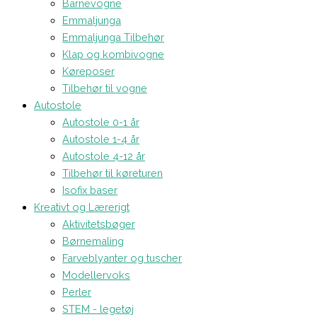
Barnevogne
Emmaljunga
Emmaljunga Tilbehør
Klap og kombivogne
Køreposer
Tilbehør til vogne
Autostole
Autostole 0-1 år
Autostole 1-4 år
Autostole 4-12 år
Tilbehør til køreturen
Isofix baser
Kreativt og Lærerigt
Aktivitetsbøger
Børnemaling
Farveblyanter og tuscher
Modellervoks
Perler
STEM - legetøj