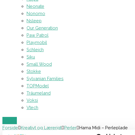
Neonate
Nonomo
Nsleep
Our Generation
Paw Patrol
Playmobil
Schleich
Siku
Small Wood
Stokke
Sylvanian Families
TOPModel
Träumeland
Voksi
Vtech
Forside
Kreativt og Lærerigt
Perler
Hama Midi – Perleplade
Papegøje