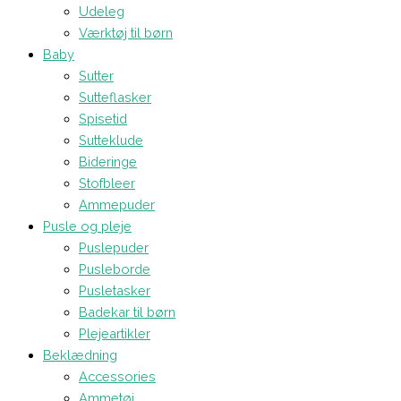
Udeleg
Værktøj til børn
Baby
Sutter
Sutteflasker
Spisetid
Sutteklude
Bideringe
Stofbleer
Ammepuder
Pusle og pleje
Puslepuder
Pusleborde
Pusletasker
Badekar til børn
Plejeartikler
Beklædning
Accessories
Ammetøj