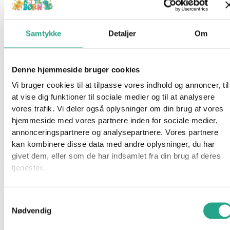
Hama Midi – Perleplade Papegøje
Samtykke
Detaljer
Om
Varenummer
96772
Kategorier
Hama
,
Kreativt og Lærerigt
,
Mærker
,
Perler
Denne hjemmeside bruger cookies
Beskrivelse
Vi bruger cookies til at tilpasse vores indhold og annoncer, til
Spørg om produktet
at vise dig funktioner til sociale medier og til at analysere
vores trafik. Vi deler også oplysninger om din brug af vores
Fin perleplade med Papegøje motiv, der passer til perler fra
hjemmeside med vores partnere inden for sociale medier,
Hama Midi.
annonceringspartnere og analysepartnere. Vores partnere
kan kombinere disse data med andre oplysninger, du har
Specifikationer
givet dem, eller som de har indsamlet fra din brug af deres
Alder: Fra 5 år
tjenester.
Motiv: Papegøje
Samtykkevalg
Har du spørgsmål til denne vare?
Nødvendig
"
*
" indikerer påkrævede felter