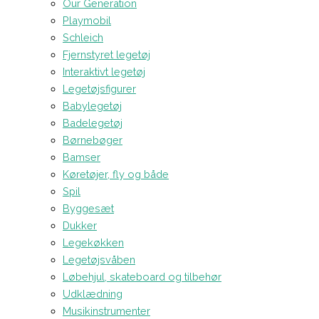
Our Generation
Playmobil
Schleich
Fjernstyret legetøj
Interaktivt legetøj
Legetøjsfigurer
Babylegetøj
Badelegetøj
Børnebøger
Bamser
Køretøjer, fly og både
Spil
Byggesæt
Dukker
Legekøkken
Legetøjsvåben
Løbehjul, skateboard og tilbehør
Udklædning
Musikinstrumenter