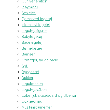
Our Generation
Playmobil
Schleich
Fjernstyret legetøj
Interaktivt legetøj
Legetøjsfigurer
Babylegetøj
Badelegetøj
Børnebøger
Bamser
Køretøjer, fly og både
Spil
Byggesæt
Dukker
Legekøkken
Legetøjsvåben
Løbehjul, skateboard og tilbehør
Udklædning
Musikinstrumenter