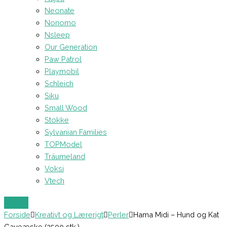
Neonate
Nonomo
Nsleep
Our Generation
Paw Patrol
Playmobil
Schleich
Siku
Small Wood
Stokke
Sylvanian Families
TOPModel
Träumeland
Voksi
Vtech
Forside
Kreativt og Lærerigt
Perler
Hama Midi – Hund og Kat
Gaveæske (2500 stk.)