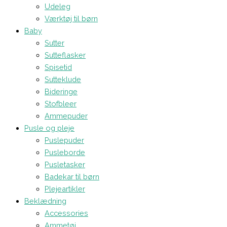
Udeleg
Værktøj til børn
Baby
Sutter
Sutteflasker
Spisetid
Sutteklude
Bideringe
Stofbleer
Ammepuder
Pusle og pleje
Puslepuder
Pusleborde
Pusletasker
Badekar til børn
Plejeartikler
Beklædning
Accessories
Ammetøj