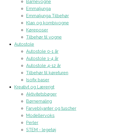
Barnevogne
Emmaljunga
Emmaljunga Tilbehør
Klap og kombivogne
Køreposer
Tilbehør til vogne
Autostole
Autostole 0-1 år
Autostole 1-4 år
Autostole 4-12 år
Tilbehør til køreturen
Isofix baser
Kreativt og Lærerigt
Aktivitetsbøger
Børnemaling
Farveblyanter og tuscher
Modellervoks
Perler
STEM - legetøj