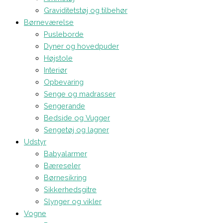
Graviditetstøj og tilbehør
Børneværelse
Pusleborde
Dyner og hovedpuder
Højstole
Interiør
Opbevaring
Senge og madrasser
Sengerande
Bedside og Vugger
Sengetøj og lagner
Udstyr
Babyalarmer
Bæreseler
Børnesikring
Sikkerhedsgitre
Slynger og vikler
Vogne