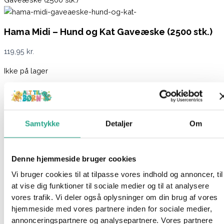
Hama Midi – Hund og Kat Gaveæske (2500 stk.)
119,95
kr.
Ikke på lager
Varenummer
6876
Kategorier
Hama
,
Kreativt og Lærerigt
,
Mærker
,
Perler
Beskrivelse
Samtykke
Detaljer
Om
Spørg om produktet
Gaveæskerne fra Hama Midi indeholder 2.500 perler i et væld
Denne hjemmeside bruger cookies
af farver, 1 eller flere perleplader samt masser af tilbehør. Der
Vi bruger cookies til at tilpasse vores indhold og annoncer, til
medfølger også vejledninger, så du kommer godt fra start.
at vise dig funktioner til sociale medier og til at analysere
vores trafik. Vi deler også oplysninger om din brug af vores
Denne gaveæske indeholder en stor sekskantet perleplade, 2
hjemmeside med vores partnere inden for sociale medier,
Hama connectors, motivark, vejledning og strygepapir. Med
annonceringspartnere og analysepartnere. Vores partnere
delene kan du lave fine motiver af katte og hunde i 3D.