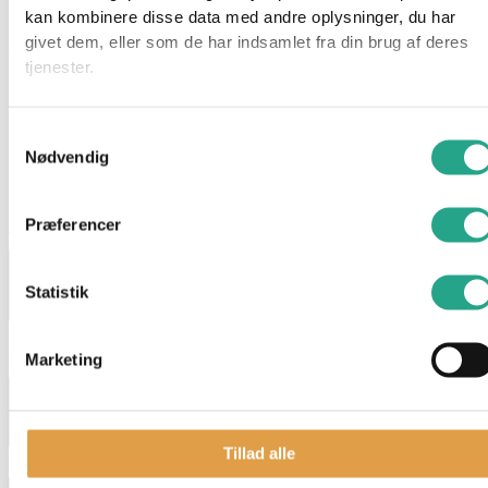
kan kombinere disse data med andre oplysninger, du har
givet dem, eller som de har indsamlet fra din brug af deres
Alder: 5 år
tjenester.
Indhold: 2.500 perler
Har du spørgsmål til denne vare?
Samtykkevalg
Nødvendig
"
*
" indikerer påkrævede felter
Dette felt er skjult, når du får vist formularen
Præferencer
varenavn
Statistik
Dette felt er skjult, når du får vist formularen
Marketing
EAN
Tillad alle
Navn
*