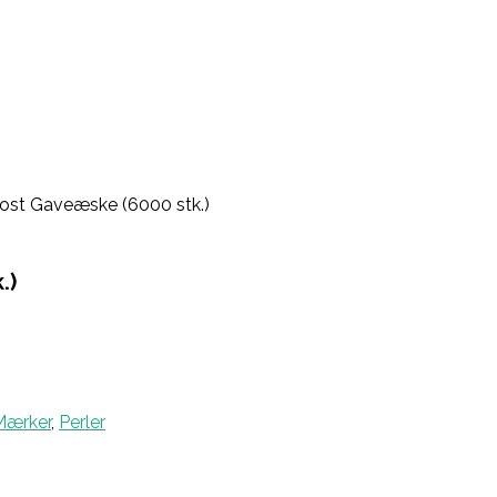
rost Gaveæske (6000 stk.)
.)
Mærker
,
Perler