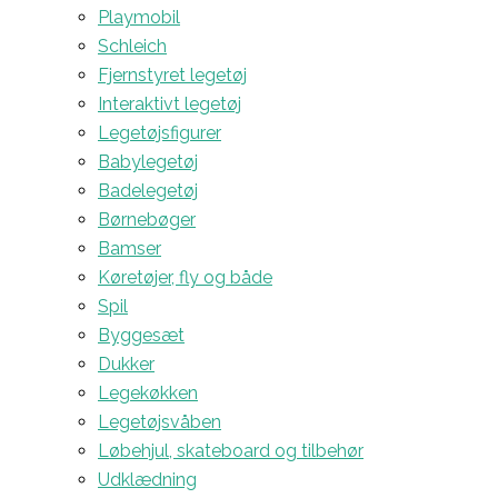
Playmobil
Schleich
Fjernstyret legetøj
Interaktivt legetøj
Legetøjsfigurer
Babylegetøj
Badelegetøj
Børnebøger
Bamser
Køretøjer, fly og både
Spil
Byggesæt
Dukker
Legekøkken
Legetøjsvåben
Løbehjul, skateboard og tilbehør
Udklædning