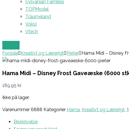
Sylvanian Families
TOPModel
Träumeland
Voksi
Vtech
Forside
Kreativt og Lærerigt
Perler
Hama Midi – Disney F
Hama Midi – Disney Frost Gaveæske (6000 stk
189,95
kr.
Ikke på lager
Varenummer
6888
Kategorier
Hama
,
Kreativt og Lærerigt
,
Beskrivelse