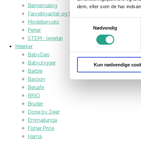
Børnemaling
dem, eller som de har indsaml
Farveblyanter og tuscher
Samtykkevalg
Modellervoks
Nødvendig
Perler
STEM - legetøj
Mærker
BabyDan
BabyJogger
Kun nødvendige cook
Barbie
Basson
Besafe
BRIO
Bruder
Done by Deer
Emmaljunga
Fisher Price
Hama