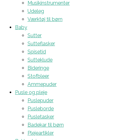
Musikinstrumenter
Udeleg
Værktøj til børn
Baby
Sutter
Sutteflasker
Spisetid
Sutteklude
Bideringe
Stofbleer
Ammepuder
Pusle og pleje
Puslepuder
Pusleborde
Pusletasker
Badekar til børn
Plejeartikler