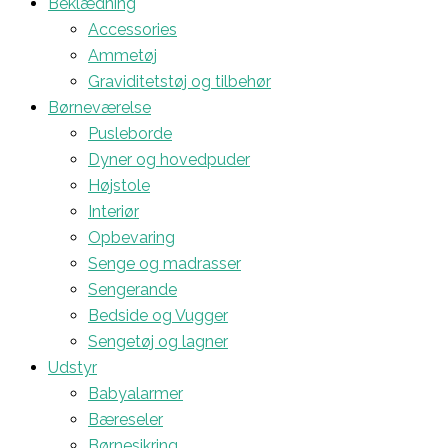
Beklædning
Accessories
Ammetøj
Graviditetstøj og tilbehør
Børneværelse
Pusleborde
Dyner og hovedpuder
Højstole
Interiør
Opbevaring
Senge og madrasser
Sengerande
Bedside og Vugger
Sengetøj og lagner
Udstyr
Babyalarmer
Bæreseler
Børnesikring