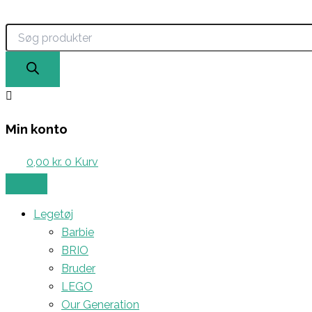
Products
Gå
search
til
indholdet
Min konto
0,00
kr.
0
Kurv
Legetøj
Barbie
BRIO
Bruder
LEGO
Our Generation