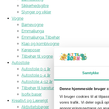
Sikkerhedsgitre
Slynger og vikler
Vogne
Barnevogne
Emmaljunga
Emmaljunga Tilbehør
Klap og kombivogne
Køreposer
Tilbehør til vogne
Autostole
Autostole 0-1 år
Samtykke
Autostole 1-4 år
Autostole 4-12 år
Tilbehør til køreturen
Denne hjemmeside bruger c
Isofix baser
Vi bruger cookies til at tilpas
Kreativt og Lærerigt
vores trafik. Vi deler også 
Aktivitetsbøger
annonceringspartnere og anal