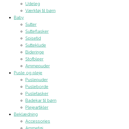
Udeleg
Værktøj til børn
Baby
Sutter
Sutteflasker
Spisetid
Sutteklude
Bideringe
Stofbleer
Ammepuder
Pusle og pleje
Puslepuder
Pusleborde
Pusletasker
Badekar til børn
Plejeartikler
Beklædning
Accessories
Ammetøj