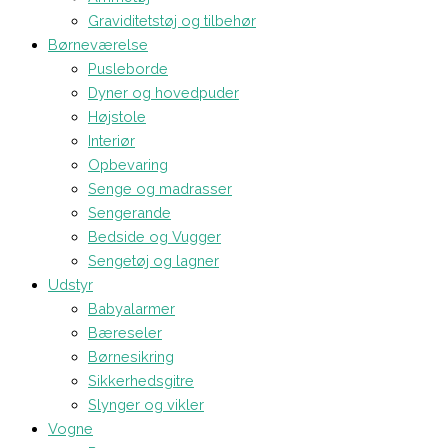
Graviditetstøj og tilbehør
Børneværelse
Pusleborde
Dyner og hovedpuder
Højstole
Interiør
Opbevaring
Senge og madrasser
Sengerande
Bedside og Vugger
Sengetøj og lagner
Udstyr
Babyalarmer
Bæreseler
Børnesikring
Sikkerhedsgitre
Slynger og vikler
Vogne