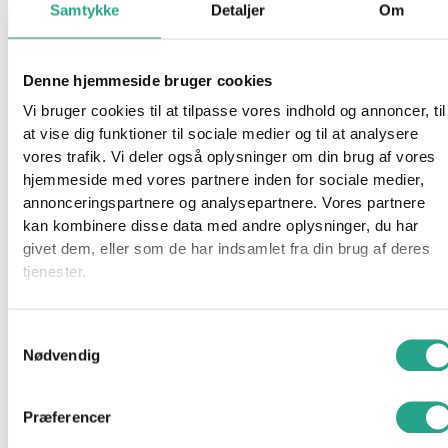
Samtykke
Detaljer
Om
Hama Midi – Blisterpakke (Bil og Dino)
Denne hjemmeside bruger cookies
Varenummer
96750
Kategorier
Hama
,
Kreativt og Lærerigt
,
Vi bruger cookies til at tilpasse vores indhold og annoncer, til
Mærker
,
Perler
at vise dig funktioner til sociale medier og til at analysere
vores trafik. Vi deler også oplysninger om din brug af vores
Beskrivelse
hjemmeside med vores partnere inden for sociale medier,
Spørg om produktet
annonceringspartnere og analysepartnere. Vores partnere
kan kombinere disse data med andre oplysninger, du har
Giv dit barn mulighed for at udfolde sin kreativitet med Hama
givet dem, eller som de har indsamlet fra din brug af deres
Midi Perlesæt, der indeholder ca. 1.100 farverige perler og to
tjenester.
stiftplader formet som en bil og en dinosaur. Dette sæt er ideelt
til børn fra 5 år, der ønsker at skabe spændende perlemotiver,
samtidig med at de udvikler deres finmotorik og
Samtykkevalg
koncentrationsevne. At lege med perler er en sjov og lærerig
Nødvendig
aktivitet, der stimulerer barnets fantasi og kreativitet.
Præferencer
Specifikationer
Alder: Fra 5 år