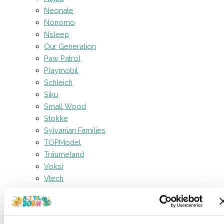
Neonate
Nonomo
Nsleep
Our Generation
Paw Patrol
Playmobil
Schleich
Siku
Small Wood
Stokke
Sylvanian Families
TOPModel
Träumeland
Voksi
Vtech
Forside
Kreativt og Lærerigt
Perler
Hama Midi – Blisterpakke
(Bil og Dino)