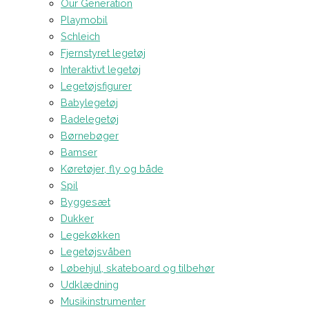
Our Generation
Playmobil
Schleich
Fjernstyret legetøj
Interaktivt legetøj
Legetøjsfigurer
Babylegetøj
Badelegetøj
Børnebøger
Bamser
Køretøjer, fly og både
Spil
Byggesæt
Dukker
Legekøkken
Legetøjsvåben
Løbehjul, skateboard og tilbehør
Udklædning
Musikinstrumenter