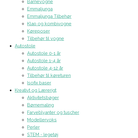
Barnevogne
Emmaljunga
Emmaljunga Tilbehør
Klap og kombivogne
Køreposer
Tilbehør til vogne
Autostole
Autostole 0-1 år
Autostole 1-4 år
Autostole 4-12 år
Tilbehør til køreturen
Isofix baser
Kreativt og Lærerigt
Aktivitetsbøger
Børnemaling
Farveblyanter og tuscher
Modellervoks
Perler
STEM - legetøj