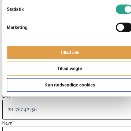
Indhold: Ca. 1.100 midi perler, 2 stiftplader (bil nr. 311 og dinosaur
Statistik
nr. 322), vejledning, strygepapir
Farver: Assorterede
Marketing
Har du spørgsmål til denne vare?
"
*
" indikerer påkrævede felter
Tillad alle
Dette felt er skjult, når du får vist formularen
varenavn
Tillad valgte
Kun nødvendige cookies
Dette felt er skjult, når du får vist formularen
EAN
Navn
*