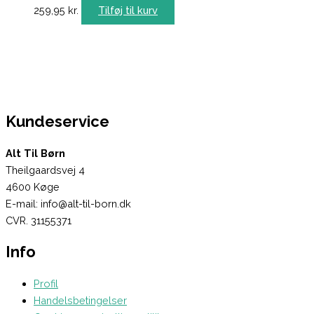
259,95
kr.
Tilføj til kurv
Kundeservice
Alt Til Børn
Theilgaardsvej 4
4600 Køge
E-mail: info@alt-til-born.dk
CVR. 31155371
Info
Profil
Handelsbetingelser