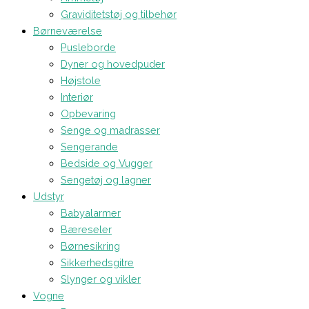
Graviditetstøj og tilbehør
Børneværelse
Pusleborde
Dyner og hovedpuder
Højstole
Interiør
Opbevaring
Senge og madrasser
Sengerande
Bedside og Vugger
Sengetøj og lagner
Udstyr
Babyalarmer
Bæreseler
Børnesikring
Sikkerhedsgitre
Slynger og vikler
Vogne