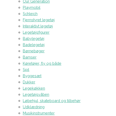
Our Generation
Playmobil
Schleich
Fjernstyret legetøj
Interaktivt legetøj
Legetøjsfigurer
Babylegetøj
Badelegetøj
Børnebøger
Bamser
Køretøjer, fly og både
Spil
Byggesæt
Dukker
Legekøkken
Legetøjsvåben
Løbehjul, skateboard og tilbehør
Udklædning
Musikinstrumenter