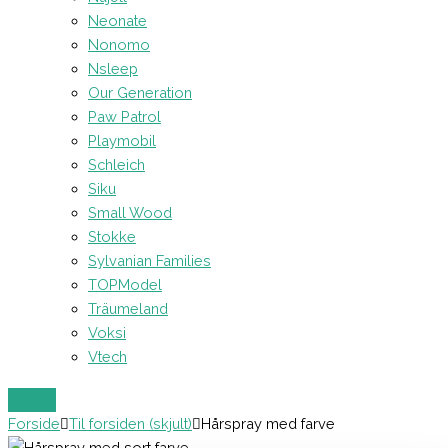
Neonate
Nonomo
Nsleep
Our Generation
Paw Patrol
Playmobil
Schleich
Siku
Small Wood
Stokke
Sylvanian Families
TOPModel
Träumeland
Voksi
Vtech
Forside
Til forsiden (skjult)
Hårspray med farve