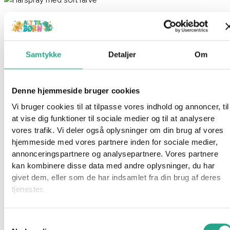
Hårspray med farve
34,95
kr.
Samtykke
Detaljer
Om
Ikke på lager
Varenummer
7691
Kategori
Til forsiden (skjult)
Denne hjemmeside bruger cookies
Beskrivelse
Vi bruger cookies til at tilpasse vores indhold og annoncer, til
Spørg om produktet
at vise dig funktioner til sociale medier og til at analysere
vores trafik. Vi deler også oplysninger om din brug af vores
Skal dit barn klædes ud som vampyr, monster eller andet, der
hjemmeside med vores partnere inden for sociale medier,
kunne have sort hår til halloween eller til en anden
annonceringspartnere og analysepartnere. Vores partnere
begivenhed? Så kan denne hårspray med farve hjælpe dig på
kan kombinere disse data med andre oplysninger, du har
vej. Sprayen er vandbaseret og du kan bruge den til at lave
givet dem, eller som de har indsamlet fra din brug af deres
striber eller til at farve hele håret.
tjenester.
Ikke egnet til meget lyst hår, da det kan forårsage misfarvning.
Samtykkevalg
Har du spørgsmål til denne vare?