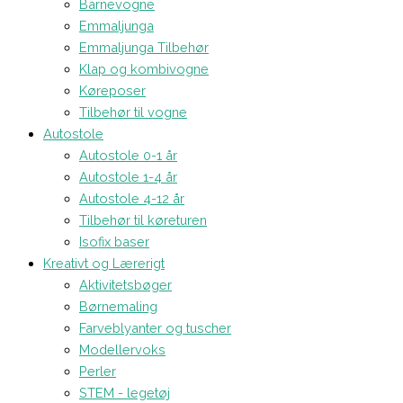
Barnevogne
Emmaljunga
Emmaljunga Tilbehør
Klap og kombivogne
Køreposer
Tilbehør til vogne
Autostole
Autostole 0-1 år
Autostole 1-4 år
Autostole 4-12 år
Tilbehør til køreturen
Isofix baser
Kreativt og Lærerigt
Aktivitetsbøger
Børnemaling
Farveblyanter og tuscher
Modellervoks
Perler
STEM - legetøj