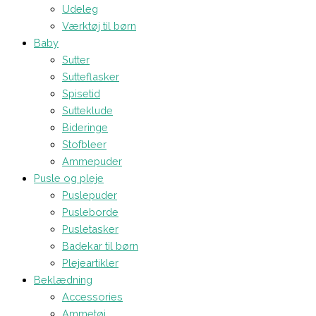
Udeleg
Værktøj til børn
Baby
Sutter
Sutteflasker
Spisetid
Sutteklude
Bideringe
Stofbleer
Ammepuder
Pusle og pleje
Puslepuder
Pusleborde
Pusletasker
Badekar til børn
Plejeartikler
Beklædning
Accessories
Ammetøj