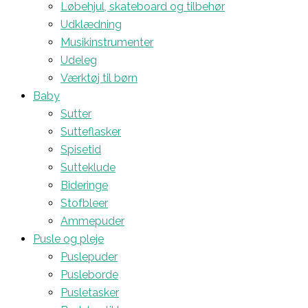
Løbehjul, skateboard og tilbehør
Udklædning
Musikinstrumenter
Udeleg
Værktøj til børn
Baby
Sutter
Sutteflasker
Spisetid
Sutteklude
Bideringe
Stofbleer
Ammepuder
Pusle og pleje
Puslepuder
Pusleborde
Pusletasker