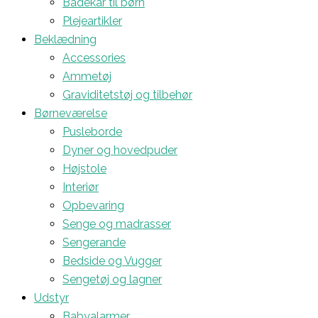
Badekar til børn
Plejeartikler
Beklædning
Accessories
Ammetøj
Graviditetstøj og tilbehør
Børneværelse
Pusleborde
Dyner og hovedpuder
Højstole
Interiør
Opbevaring
Senge og madrasser
Sengerande
Bedside og Vugger
Sengetøj og lagner
Udstyr
Babyalarmer