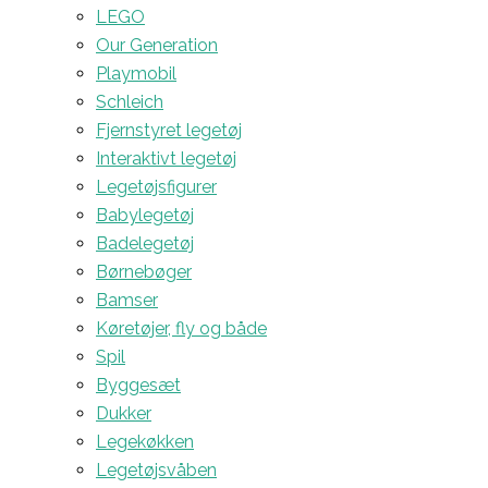
LEGO
Our Generation
Playmobil
Schleich
Fjernstyret legetøj
Interaktivt legetøj
Legetøjsfigurer
Babylegetøj
Badelegetøj
Børnebøger
Bamser
Køretøjer, fly og både
Spil
Byggesæt
Dukker
Legekøkken
Legetøjsvåben