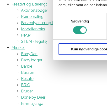
Kreativt og Lærerigt
dem, eller som de har indsaml
Aktivitetsbøger
Samtykkevalg
Børnemaling
Nødvendig
Farveblyanter og tuscher
Modellervoks
Perler
STEM - legetøj
Mærker
Kun nødvendige cook
BabyDan
BabyJogger
Barbie
Basson
Besafe
BRIO
Bruder
Done by Deer
Emmaljunga