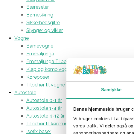
Bæreseler
Børnesikring
Sikkerhedsgitre
Slynger og vikler
Vogne
Barnevogne
Emmaljunga
Emmaljunga Tilbehør
Klap og kombivogne
Køreposer
Tilbehør til vogne
Samtykke
Autostole
Autostole 0-1 år
Autostole 1-4 år
Denne hjemmeside bruger c
Autostole 4-12 år
Vi bruger cookies til at tilpas
Tilbehør til køreturen
vores trafik. Vi deler også 
Isofix baser
annonceringspartnere og anal