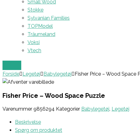
Small Wood
Stokke
Sylvanian Families
TOPModel
Träumeland
Voksi
Vtech
Forside
Legetøj
Babylegetøj
Fisher Price – Wood Space 
Fisher Price – Wood Space Puzzle
Varenummer
9856294
Kategorier
Babylegetøj
,
Legetøj
Beskrivelse
Spørg om produktet