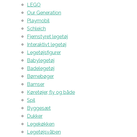
LEGO
Our Generation
Playmobil
Schleich
Fjernstyret legetøj
Interaktivt legetøj
Legetøjsfigurer
Babylegetøj
Badelegetøj
Børnebøger
Bamser
Køretøjer, fly og både
Spil
Byggesæt
Dukker
Legekøkken
Legetøjsvåben