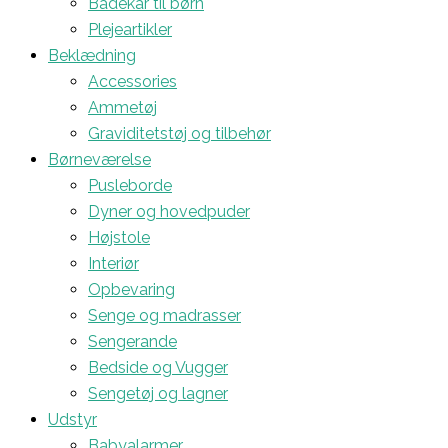
Badekar til børn
Plejeartikler
Beklædning
Accessories
Ammetøj
Graviditetstøj og tilbehør
Børneværelse
Pusleborde
Dyner og hovedpuder
Højstole
Interiør
Opbevaring
Senge og madrasser
Sengerande
Bedside og Vugger
Sengetøj og lagner
Udstyr
Babyalarmer