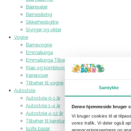
Bæreseler
Børnesikring
Sikkerhedsgitre
Slynger og vikler
Vogne
Barnevogne
Emmaljunga
Emmaljunga Tilbehør
Klap og kombivogne
Køreposer
Tilbehør til vogne
Samtykke
Autostole
Autostole 0-1 år
Autostole 1-4 år
Denne hjemmeside bruger c
Autostole 4-12 år
Vi bruger cookies til at tilpas
Tilbehør til køreturen
vores trafik. Vi deler også 
Isofix baser
annonceringspartnere og anal