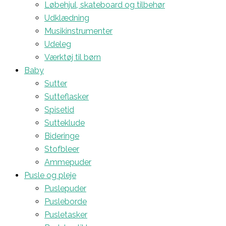
Løbehjul, skateboard og tilbehør
Udklædning
Musikinstrumenter
Udeleg
Værktøj til børn
Baby
Sutter
Sutteflasker
Spisetid
Sutteklude
Bideringe
Stofbleer
Ammepuder
Pusle og pleje
Puslepuder
Pusleborde
Pusletasker