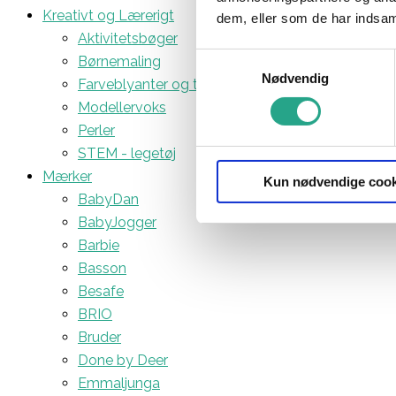
Kreativt og Lærerigt
dem, eller som de har indsaml
Aktivitetsbøger
Samtykkevalg
Børnemaling
Nødvendig
Farveblyanter og tuscher
Modellervoks
Perler
STEM - legetøj
Mærker
Kun nødvendige cook
BabyDan
BabyJogger
Barbie
Basson
Besafe
BRIO
Bruder
Done by Deer
Emmaljunga