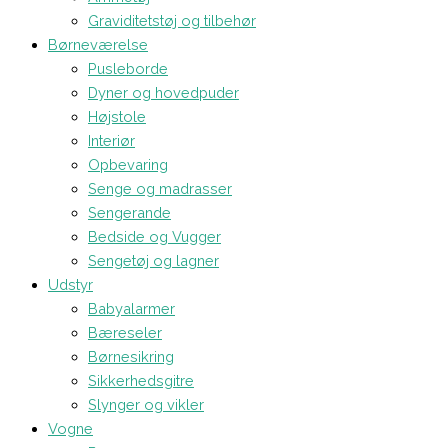
Graviditetstøj og tilbehør
Børneværelse
Pusleborde
Dyner og hovedpuder
Højstole
Interiør
Opbevaring
Senge og madrasser
Sengerande
Bedside og Vugger
Sengetøj og lagner
Udstyr
Babyalarmer
Bæreseler
Børnesikring
Sikkerhedsgitre
Slynger og vikler
Vogne