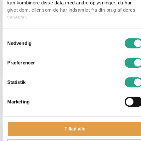
kan kombinere disse data med andre oplysninger, du har
Alder: fra 6 mdr.
givet dem, eller som de har indsamlet fra din brug af deres
tjenester.
Har du spørgsmål til denne vare?
"
*
" indikerer påkrævede felter
Samtykkevalg
Nødvendig
Dette felt er skjult, når du får vist formularen
varenavn
Præferencer
Statistik
Dette felt er skjult, når du får vist formularen
EAN
Marketing
Navn
*
Tillad alle