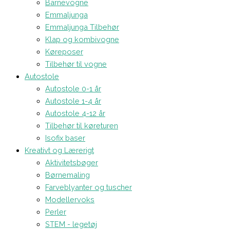
Barnevogne
Emmaljunga
Emmaljunga Tilbehør
Klap og kombivogne
Køreposer
Tilbehør til vogne
Autostole
Autostole 0-1 år
Autostole 1-4 år
Autostole 4-12 år
Tilbehør til køreturen
Isofix baser
Kreativt og Lærerigt
Aktivitetsbøger
Børnemaling
Farveblyanter og tuscher
Modellervoks
Perler
STEM - legetøj