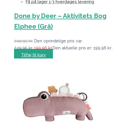
Få på lager 1-3 hverdages levering
Done by Deer – Aktivitets Bog
Elphee (Grå)
249,95
kr.
Den oprindelige pris var:
249,95 kr..
199,96
kr.
Den aktuelle pris er: 199,96 kr..
Tilføj til kurv