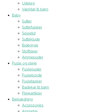
Udeleg
Værktøj til børn
Baby
Sutter
Sutteflasker
Spisetid
Sutteklude
Bideringe
Stofbleer
Ammepuder
Pusle og pleje
Puslepuder
Pusleborde
Pusletasker
Badekar til børn
Plejeartikler
Beklædning
Accessories
Ammetøj