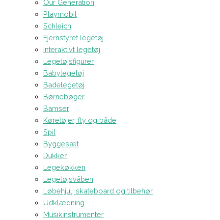
Our Generation
Playmobil
Schleich
Fjernstyret legetøj
Interaktivt legetøj
Legetøjsfigurer
Babylegetøj
Badelegetøj
Børnebøger
Bamser
Køretøjer, fly og både
Spil
Byggesæt
Dukker
Legekøkken
Legetøjsvåben
Løbehjul, skateboard og tilbehør
Udklædning
Musikinstrumenter