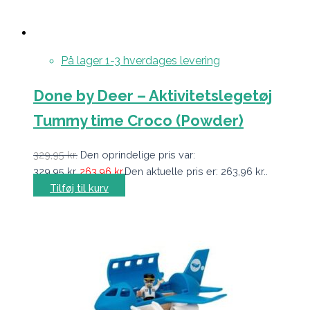
På lager 1-3 hverdages levering
Done by Deer – Aktivitetslegetøj
Tummy time Croco (Powder)
329,95
kr.
Den oprindelige pris var:
329,95 kr..
263,96
kr.
Den aktuelle pris er: 263,96 kr..
Tilføj til kurv