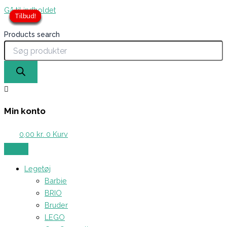
Gå til indholdet
Tilbud!
Tilbud!
Tilbud!
Tilbud!
Tilbud!
Tilbud!
Tilbud!
Products search
Min konto
0,00
kr.
0
Kurv
Legetøj
Barbie
BRIO
Bruder
LEGO