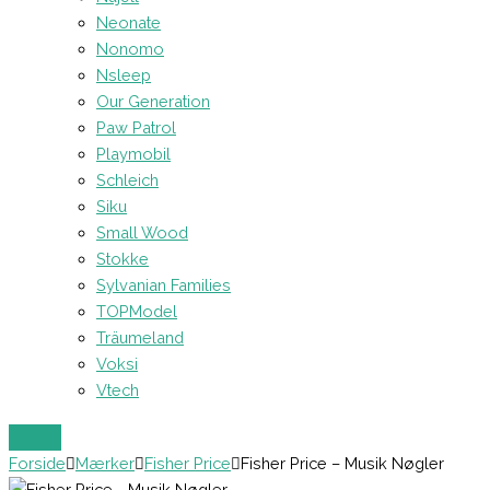
Neonate
Nonomo
Nsleep
Our Generation
Paw Patrol
Playmobil
Schleich
Siku
Small Wood
Stokke
Sylvanian Families
TOPModel
Träumeland
Voksi
Vtech
Forside
Mærker
Fisher Price
Fisher Price – Musik Nøgler