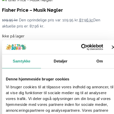
Fisher Price – Musik Nøgler
109,95
kr.
Den oprindelige pris var: 109,95 kr..
87,96
kr.
Den
aktuelle pris er: 87,96 kr..
Ikke på lager
Varenummer
94143
Kategorier
Babylegetøj
,
Fisher Price
,
Legetøj
,
Mærker
Samtykke
Detaljer
Om
Beskrivelse
Spørg om produktet
Disse farverige nøgler fra Fisher-Price med en ring der er let at
Denne hjemmeside bruger cookies
åbne, er klar til masser af sjov med barnet. Der er en nøgle, der
Vi bruger cookies til at tilpasse vores indhold og annoncer, til
kan fungere som en bidering og en nøgle med musik og lyd.
at vise dig funktioner til sociale medier og til at analysere
Det er nemt at have nøglen med sig og hænge den fast på
vores trafik. Vi deler også oplysninger om din brug af vores
barnevognen eller autostolen.
hjemmeside med vores partnere inden for sociale medier,
annonceringspartnere og analysepartnere. Vores partnere
Specifikationer: