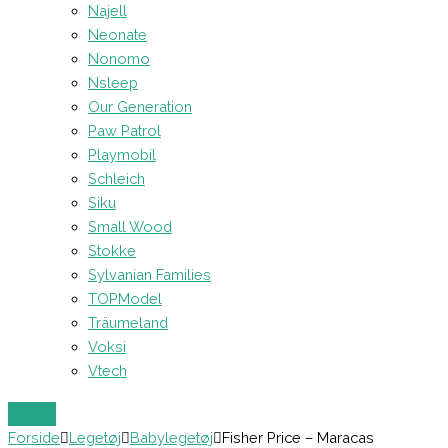
Najell
Neonate
Nonomo
Nsleep
Our Generation
Paw Patrol
Playmobil
Schleich
Siku
Small Wood
Stokke
Sylvanian Families
TOPModel
Träumeland
Voksi
Vtech
Forside
Legetøj
Babylegetøj
Fisher Price – Maracas