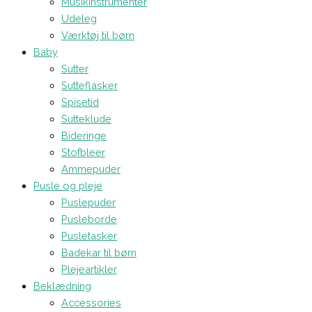
Musikinstrumenter
Udeleg
Værktøj til børn
Baby
Sutter
Sutteflasker
Spisetid
Sutteklude
Bideringe
Stofbleer
Ammepuder
Pusle og pleje
Puslepuder
Pusleborde
Pusletasker
Badekar til børn
Plejeartikler
Beklædning
Accessories