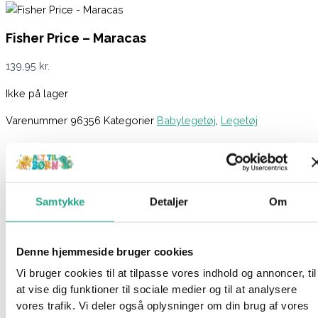
Fisher Price – Maracas
139,95
kr.
Ikke på lager
Varenummer
96356
Kategorier
Babylegetøj
,
Legetøj
Beskrivelse
Spørg om produktet
Fisher-Price Rock n Rattle Maracas er perfekt til dit barns små
Samtykke
Detaljer
Om
hænder, så de kan ryste, rasle og rocke! Med bløde, stof pom-
poms i højkontrast mønstre og farverige perler, der laver sjove
raslelyde, vil disse maracas få dit barn til at ryste og danse til
Denne hjemmeside bruger cookies
musikken på ingen tid.
Vi bruger cookies til at tilpasse vores indhold og annoncer, til
at vise dig funktioner til sociale medier og til at analysere
De højkontrastfarver, forskellige teksturer og raslelyde
vores trafik. Vi deler også oplysninger om din brug af vores
stimulerer og glæder dit barns udviklende sanser, mens al den