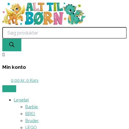
Products
Gå
search
til
indholdet
Min konto
0,00
kr.
0
Kurv
Legetøj
Barbie
BRIO
Bruder
LEGO