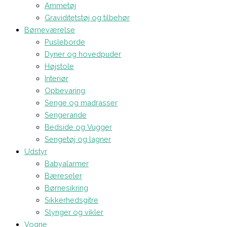
Ammetøj
Graviditetstøj og tilbehør
Børneværelse
Pusleborde
Dyner og hovedpuder
Højstole
Interiør
Opbevaring
Senge og madrasser
Sengerande
Bedside og Vugger
Sengetøj og lagner
Udstyr
Babyalarmer
Bæreseler
Børnesikring
Sikkerhedsgitre
Slynger og vikler
Vogne