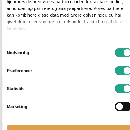
hjemmeside med vores partnere inden for sociale medier,
rysten og raslen giver deres grovmotoriske færdigheder et
annonceringspartnere og analysepartnere. Vores partnere
godt boost.
kan kombinere disse data med andre oplysninger, du har
givet dem, eller som de har indsamlet fra din brug af deres
Specifikationer
tjenester.
Alder: 3 mdr+
Har du spørgsmål til denne vare?
Samtykkevalg
Nødvendig
"
*
" indikerer påkrævede felter
Dette felt er skjult, når du får vist formularen
Præferencer
varenavn
Statistik
Dette felt er skjult, når du får vist formularen
EAN
Marketing
Navn
*