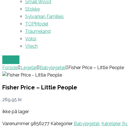
Small Wood
Stokke
Sylvanian Families
TOPModel
Träumeland
Voksi
Vtech
Forside
Legetøj
Babylegetøj
Fisher Price – Little People
Fisher Price – Little People
269,95
kr.
Ikke på lager
Varenummer
9856277
Kategorier
Babylegetøj
,
Køretøjer, fl