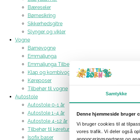
Bæreseler
Børnesikring
Sikkerhedsgitre
Slynger og vikler
Vogne
Barnevogne
Emmaljunga
Emmaljunga Tilbehør
Klap og kombivogne
Køreposer
Tilbehør til vogne
Samtykke
Autostole
Autostole 0-1 år
Autostole 1-4 år
Denne hjemmeside bruger c
Autostole 4-12 år
Vi bruger cookies til at tilpas
Tilbehør til køreturen
vores trafik. Vi deler også 
Isofix baser
annonceringspartnere og anal