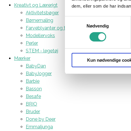
Kreativt og Lærerigt
dem, eller som de har indsaml
Aktivitetsbøger
Samtykkevalg
Børnemaling
Nødvendig
Farveblyanter og tuscher
Modellervoks
Perler
STEM - legetøj
Mærker
Kun nødvendige cook
BabyDan
BabyJogger
Barbie
Basson
Besafe
BRIO
Bruder
Done by Deer
Emmaljunga