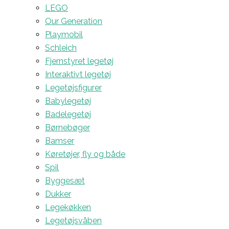
LEGO
Our Generation
Playmobil
Schleich
Fjernstyret legetøj
Interaktivt legetøj
Legetøjsfigurer
Babylegetøj
Badelegetøj
Børnebøger
Bamser
Køretøjer, fly og både
Spil
Byggesæt
Dukker
Legekøkken
Legetøjsvåben