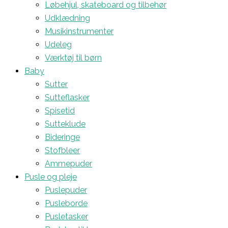
Løbehjul, skateboard og tilbehør
Udklædning
Musikinstrumenter
Udeleg
Værktøj til børn
Baby
Sutter
Sutteflasker
Spisetid
Sutteklude
Bideringe
Stofbleer
Ammepuder
Pusle og pleje
Puslepuder
Pusleborde
Pusletasker