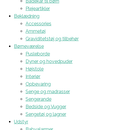
Badekar til børn
Plejeartikler
Beklædning
Accessories
Ammetøj
Graviditetstøj og tilbehør
Børneværelse
Pusleborde
Dyner og hovedpuder
Højstole
Interiør
Opbevaring
Senge og madrasser
Sengerande
Bedside og Vugger
Sengetøj og lagner
Udstyr
Babyalarmer