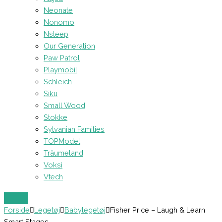
Neonate
Nonomo
Nsleep
Our Generation
Paw Patrol
Playmobil
Schleich
Siku
Small Wood
Stokke
Sylvanian Families
TOPModel
Träumeland
Voksi
Vtech
Forside
Legetøj
Babylegetøj
Fisher Price – Laugh & Learn
Smart Stages