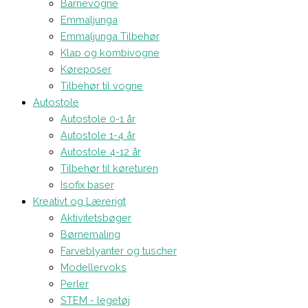
Barnevogne
Emmaljunga
Emmaljunga Tilbehør
Klap og kombivogne
Køreposer
Tilbehør til vogne
Autostole
Autostole 0-1 år
Autostole 1-4 år
Autostole 4-12 år
Tilbehør til køreturen
Isofix baser
Kreativt og Lærerigt
Aktivitetsbøger
Børnemaling
Farveblyanter og tuscher
Modellervoks
Perler
STEM - legetøj