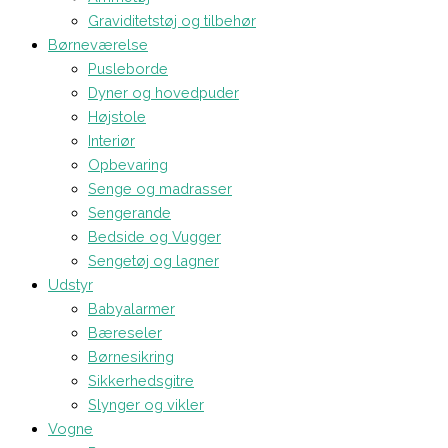
Graviditetstøj og tilbehør
Børneværelse
Pusleborde
Dyner og hovedpuder
Højstole
Interiør
Opbevaring
Senge og madrasser
Sengerande
Bedside og Vugger
Sengetøj og lagner
Udstyr
Babyalarmer
Bæreseler
Børnesikring
Sikkerhedsgitre
Slynger og vikler
Vogne