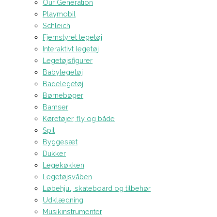
Our Generation
Playmobil
Schleich
Fjernstyret legetøj
Interaktivt legetøj
Legetøjsfigurer
Babylegetøj
Badelegetøj
Børnebøger
Bamser
Køretøjer, fly og både
Spil
Byggesæt
Dukker
Legekøkken
Legetøjsvåben
Løbehjul, skateboard og tilbehør
Udklædning
Musikinstrumenter