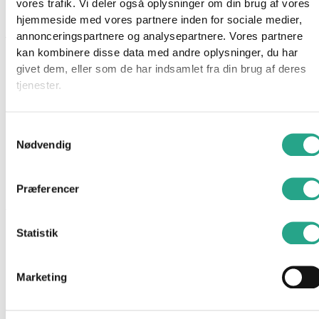
vores trafik. Vi deler også oplysninger om din brug af vores
Fisher?Price Laugh & Learn Smart Stages Puppy er en blød
hjemmeside med vores partnere inden for sociale medier,
musikalsk hvalpefigur, der lærer spædbørn sprog, farver, tal og
annonceringspartnere og analysepartnere. Vores partnere
former gennem lys og over 80 sange og udtryk.
kan kombinere disse data med andre oplysninger, du har
givet dem, eller som de har indsamlet fra din brug af deres
Den har tre “Smart Stages”-niveauer, som tilpasser legen til
tjenester.
barnets udviklingstrin og vokser med barnet fra ca. 6 måneder.
Specifikationer
Samtykkevalg
Nødvendig
Indhold: 1 plyshvalp med 5 aktiveringsknapper og lysende
hjerte
Præferencer
Alder: Fra ca. 6 måneder
Statistik
Har du spørgsmål til denne vare?
"
*
" indikerer påkrævede felter
Marketing
Dette felt er skjult, når du får vist formularen
varenavn