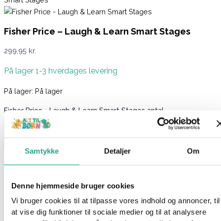
Fisher Price – Laugh & Learn Smart Stages
299,95
kr.
På lager 1-3 hverdages levering
På lager:
På lager
Fisher Price - Laugh & Learn Smart Stages antal
Samtykke
Detaljer
Om
Læg i kurv
Varenummer
9856297
Kategorier
Babylegetøj
,
Bamser
,
Legetøj
Denne hjemmeside bruger cookies
Beskrivelse
Vi bruger cookies til at tilpasse vores indhold og annoncer, til
Spørg om produktet
at vise dig funktioner til sociale medier og til at analysere