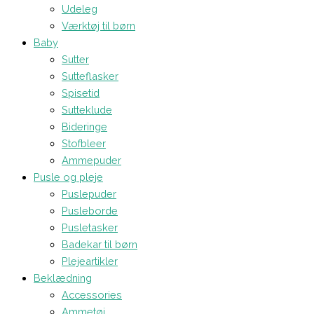
Udeleg
Værktøj til børn
Baby
Sutter
Sutteflasker
Spisetid
Sutteklude
Bideringe
Stofbleer
Ammepuder
Pusle og pleje
Puslepuder
Pusleborde
Pusletasker
Badekar til børn
Plejeartikler
Beklædning
Accessories
Ammetøj