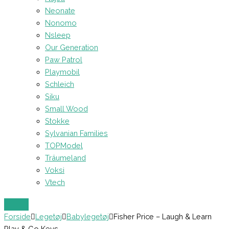
Neonate
Nonomo
Nsleep
Our Generation
Paw Patrol
Playmobil
Schleich
Siku
Small Wood
Stokke
Sylvanian Families
TOPModel
Träumeland
Voksi
Vtech
Forside
Legetøj
Babylegetøj
Fisher Price – Laugh & Learn
Play & Go Keys