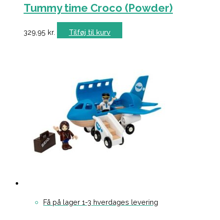
Tummy time Croco (Powder)
329,95
kr.
Tilføj til kurv
Få på lager 1-3 hverdages levering