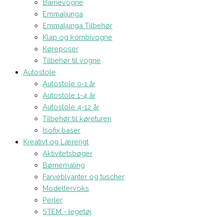
Barnevogne
Emmaljunga
Emmaljunga Tilbehør
Klap og kombivogne
Køreposer
Tilbehør til vogne
Autostole
Autostole 0-1 år
Autostole 1-4 år
Autostole 4-12 år
Tilbehør til køreturen
Isofix baser
Kreativt og Lærerigt
Aktivitetsbøger
Børnemaling
Farveblyanter og tuscher
Modellervoks
Perler
STEM - legetøj