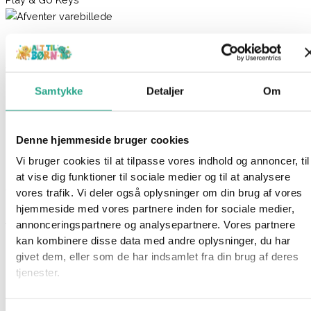
Fisher Price – Laugh & Learn Play & Go Keys
Varenummer
9856061
Kategorier
Babylegetøj
,
Legetøj
Samtykke
Detaljer
Om
Beskrivelse
Spørg om produktet
Denne hjemmeside bruger cookies
Gør din babys leg både sjov og lærerig med Fisher Price
Laugh & and learn Play & go aktivitetsnøgler. Dette interaktive
Vi bruger cookies til at tilpasse vores indhold og annoncer, til
legetøj er designet til at stimulere sanserne og udvikle
at vise dig funktioner til sociale medier og til at analysere
finmotorikken hos børn fra 6 måneder og opefter.
vores trafik. Vi deler også oplysninger om din brug af vores
Med over 20 sange, lyde og sætninger introduceres barnet til
hjemmeside med vores partnere inden for sociale medier,
tal og årsag-virkning-forhold på en underholdende måde.
annonceringspartnere og analysepartnere. Vores partnere
kan kombinere disse data med andre oplysninger, du har
De forskellige teksturer og farverige elementer, herunder en
givet dem, eller som de har indsamlet fra din brug af deres
musikalsk bilnøgle, en blød flaske, et spejl og en bidering, gør
tjenester.
legetøjet til en spændende oplevelse for de små.
Den indbyggede globusknap giver mulighed for at vælge