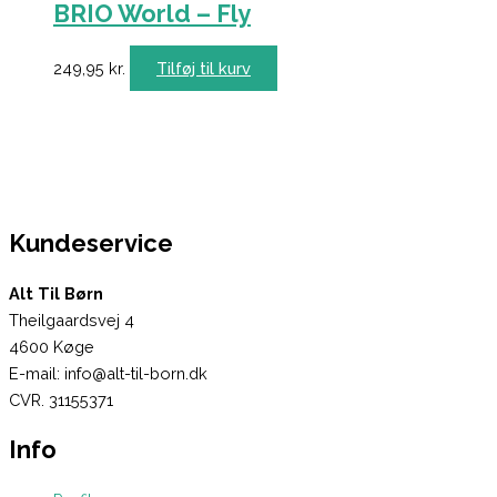
BRIO World – Fly
249,95
kr.
Tilføj til kurv
Kundeservice
Alt Til Børn
Theilgaardsvej 4
4600 Køge
E-mail: info@alt-til-born.dk
CVR. 31155371
Info