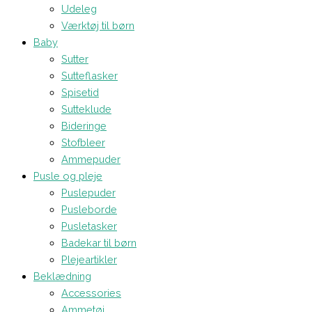
Udeleg
Værktøj til børn
Baby
Sutter
Sutteflasker
Spisetid
Sutteklude
Bideringe
Stofbleer
Ammepuder
Pusle og pleje
Puslepuder
Pusleborde
Pusletasker
Badekar til børn
Plejeartikler
Beklædning
Accessories
Ammetøj