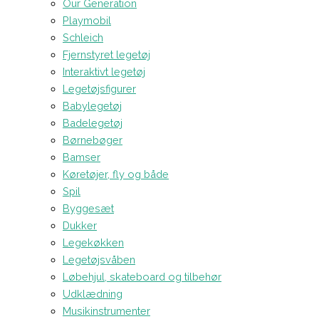
Our Generation
Playmobil
Schleich
Fjernstyret legetøj
Interaktivt legetøj
Legetøjsfigurer
Babylegetøj
Badelegetøj
Børnebøger
Bamser
Køretøjer, fly og både
Spil
Byggesæt
Dukker
Legekøkken
Legetøjsvåben
Løbehjul, skateboard og tilbehør
Udklædning
Musikinstrumenter