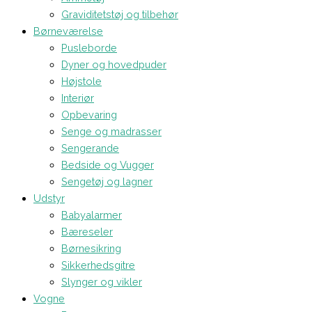
Graviditetstøj og tilbehør
Børneværelse
Pusleborde
Dyner og hovedpuder
Højstole
Interiør
Opbevaring
Senge og madrasser
Sengerande
Bedside og Vugger
Sengetøj og lagner
Udstyr
Babyalarmer
Bæreseler
Børnesikring
Sikkerhedsgitre
Slynger og vikler
Vogne